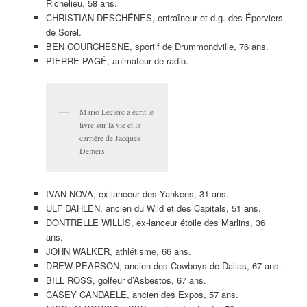
Richelieu, 58 ans.
CHRISTIAN DESCHÊNES, entraîneur et d.g. des Éperviers
de Sorel.
BEN COURCHESNE, sportif de Drummondville, 76 ans.
PIERRE PAGÉ, animateur de radio.
Mario Leclerc a écrit le
livre sur la vie et la
carrière de Jacques
Demers.
IVAN NOVA, ex-lanceur des Yankees, 31 ans.
ULF DAHLEN, ancien du Wild et des Capitals, 51 ans.
DONTRELLE WILLIS, ex-lanceur étoile des Marlins, 36
ans.
JOHN WALKER, athlétisme, 66 ans.
DREW PEARSON, ancien des Cowboys de Dallas, 67 ans.
BILL ROSS, golfeur d’Asbestos, 67 ans.
CASEY CANDAELE, ancien des Expos, 57 ans.