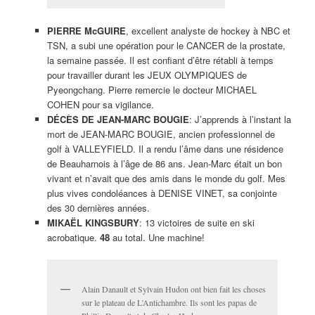
PIERRE McGUIRE
, excellent analyste de hockey à NBC et
TSN, a subi une opération pour le CANCER de la prostate,
la semaine passée. Il est confiant d’être rétabli à temps
pour travailler durant les JEUX OLYMPIQUES de
Pyeongchang. Pierre remercie le docteur MICHAEL
COHEN pour sa vigilance.
DÉCÈS DE JEAN-MARC BOUGIE
: J’apprends à l’instant la
mort de JEAN-MARC BOUGIE, ancien professionnel de
golf à VALLEYFIELD. Il a rendu l’âme dans une résidence
de Beauharnois à l’âge de 86 ans. Jean-Marc était un bon
vivant et n’avait que des amis dans le monde du golf. Mes
plus vives condoléances à DENISE VINET, sa conjointe
des 30 dernières années.
MIKAËL KINGSBURY
: 13 victoires de suite en ski
acrobatique.
48
au total. Une machine!
Alain Danault et Sylvain Hudon ont bien fait les choses
sur le plateau de L’Antichambre. Ils sont les papas de