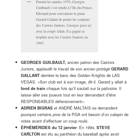
Durant les années 1970, Georges
Guilbault s’est rendu à l’Ile-du-Prince-
Édouard pour convaincre le jeune
Gerard Gallant de porter les couleurs
des Castors Juniors. Georges pose ici
avec la coupe Allan. Il a gagné ce
trophée avec les Castors Seniors en
1965.
GEORGES GUILBAULT,
ancien patron des Castors
Juniors, applaudit le travail de son ancien protégé
GERARD
GALLANT
derrière le banc des Golden Knights de LAS
VEGAS. «Son club est à son image, dit-il. Gerard y allait à
fond de train
chaque fois qu’il sautait sur la patinoire. Il
laisse aller ses joueurs tout en leur demandant d’être
RESPONSABLES défensivement».
ADRIEN BIGRAS
et ANDRÉ MALTAIS se demandent
pourquoi certains
pros
de la PGA ont besoin d’un calepin de
notes avant d’effectuer un coup roulé.
ÉPHÉMÉRIDES du 12 janvier
: En 1994,
STEVE
CARLTON
est élu au panthéon du baseball après avoir