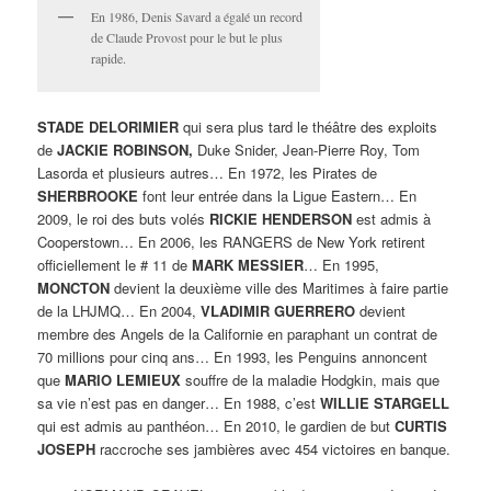
En 1986, Denis Savard a égalé un record
de Claude Provost pour le but le plus
rapide.
STADE DELORIMIER
qui sera plus tard le théâtre des exploits
de
JACKIE ROBINSON,
Duke Snider, Jean-Pierre Roy, Tom
Lasorda et plusieurs autres… En 1972, les Pirates de
SHERBROOKE
font leur entrée dans la Ligue Eastern… En
2009, le roi des buts volés
RICKIE HENDERSON
est admis à
Cooperstown… En 2006, les RANGERS de New York retirent
officiellement le # 11 de
MARK MESSIER
… En 1995,
MONCTON
devient la deuxième ville des Maritimes à faire partie
de la LHJMQ… En 2004,
VLADIMIR GUERRERO
devient
membre des Angels de la Californie en paraphant un contrat de
70 millions pour cinq ans… En 1993, les Penguins annoncent
que
MARIO
LEMIEUX
souffre de la maladie Hodgkin, mais que
sa vie n’est pas en danger… En 1988, c’est
WILLIE STARGELL
qui est admis au panthéon… En 2010, le gardien de but
CURTIS
JOSEPH
raccroche ses jambières avec 454 victoires en banque.