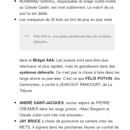
NORMAND GRAVEL, responsable du tirage moitié-moitié
au Colisée Cardin, est mort subitement. Le match de ce
soir lui est dédié.
Les marqueurs de 20 buts se font de plus en plus rares
Félix Potvin: «Les jeunes grandissent dans des systèmes
défensifs».
dans le
Midget AAA.
Les joueurs sont peut-être plus
talentueux et plus rapides, mais ils grandissent dans des
systèmes défensifs
. Ce n’est pas la chose à faire dans les
rangs atome ou pee-wee. C’est ce que
FÉLIX POTVIN
, des
Cantonniers, a confié à JEAN-GUY RANCOURT, de
La
Tribune.
ANDRÉ SAINT-JACQUES
, ancien adjoint de PIERRE
CREAMER dans les rangs juniors: «Marc Bergevin et
Claude Julien sont très mal entourés».
JAY BRUCE
a choisi de poursuivre sa carrière chez les
METS. Il signera dans les prochaines heures un contrat de