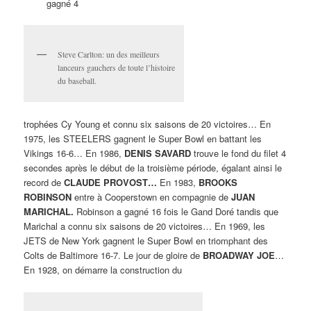
gagné 4
Steve Carlton: un des meilleurs
lanceurs gauchers de toute l’histoire
du baseball.
trophées Cy Young et connu six saisons de 20 victoires… En
1975, les STEELERS gagnent le Super Bowl en battant les
Vikings 16-6… En 1986,
DENIS SAVARD
trouve le fond du filet 4
secondes après le début de la troisième période, égalant ainsi le
record de
CLAUDE PROVOST…
En 1983,
BROOKS
ROBINSON
entre à Cooperstown en compagnie de
JUAN
MARICHAL.
Robinson a gagné 16 fois le Gand Doré tandis que
Marichal a connu six saisons de 20 victoires… En 1969, les
JETS de New York gagnent le Super Bowl en triomphant des
Colts de Baltimore 16-7. Le jour de gloire de
BROADWAY JOE
…
En 1928, on démarre la construction du