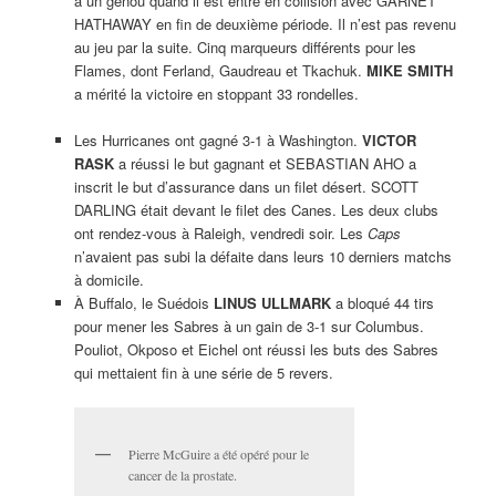
à un genou quand il est entré en collision avec GARNET
HATHAWAY en fin de deuxième période. Il n’est pas revenu
au jeu par la suite. Cinq marqueurs différents pour les
Flames, dont Ferland, Gaudreau et Tkachuk.
MIKE SMITH
a mérité la victoire en stoppant 33 rondelles.
Les Hurricanes ont gagné 3-1 à Washington.
VICTOR
RASK
a réussi le but gagnant et SEBASTIAN AHO a
inscrit le but d’assurance dans un filet désert. SCOTT
DARLING était devant le filet des Canes. Les deux clubs
ont rendez-vous à Raleigh, vendredi soir. Les
Caps
n’avaient pas subi la défaite dans leurs 10 derniers matchs
à domicile.
À Buffalo, le Suédois
LINUS ULLMARK
a bloqué 44 tirs
pour mener les Sabres à un gain de 3-1 sur Columbus.
Pouliot, Okposo et Eichel ont réussi les buts des Sabres
qui mettaient fin à une série de 5 revers.
Pierre McGuire a été opéré pour le
cancer de la prostate.