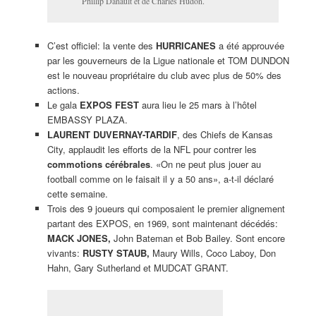
Phillip Danault et de Charles Hudon.
C’est officiel: la vente des
HURRICANES
a été approuvée
par les gouverneurs de la Ligue nationale et TOM DUNDON
est le nouveau propriétaire du club avec plus de 50% des
actions.
Le gala
EXPOS FEST
aura lieu le 25 mars à l’hôtel
EMBASSY PLAZA.
LAURENT DUVERNAY-TARDIF
, des Chiefs de Kansas
City, applaudit les efforts de la NFL pour contrer les
commotions cérébrales
. «On ne peut plus jouer au
football comme on le faisait il y a 50 ans», a-t-il déclaré
cette semaine.
Trois des 9 joueurs qui composaient le premier alignement
partant des EXPOS, en 1969, sont maintenant décédés:
MACK JONES,
John Bateman et Bob Bailey. Sont encore
vivants:
RUSTY STAUB,
Maury Wills, Coco Laboy, Don
Hahn, Gary Sutherland et MUDCAT GRANT.