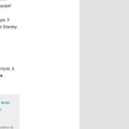
quipe!
a. Il
e Stanley.
royal, à
es
membres de