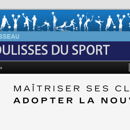
au: Les Coulisses du Sport
rs