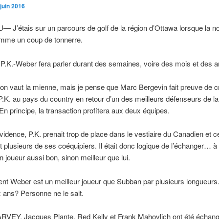
juin 2016
J’étais sur un parcours de golf de la région d’Ottawa lorsque la no
omme un coup de tonnerre.
P.K.-Weber fera parler durant des semaines, voire des mois et des 
ion vaut la mienne, mais je pense que Marc Bergevin fait preuve de c
.K. au pays du country en retour d’un des meilleurs défenseurs de la
 En principe, la transaction profitera aux deux équipes.
vidence, P.K. prenait trop de place dans le vestiaire du Canadien et c
t plusieurs de ses coéquipiers. Il était donc logique de l’échanger… à
n joueur aussi bon, sinon meilleur que lui.
nt Weber est un meilleur joueur que Subban par plusieurs longueurs
x ans? Personne ne le sait.
EY, Jacques Plante, Red Kelly et Frank Mahovlich ont été échang