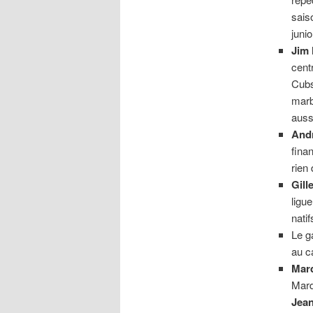
sais
junio
Jim
cent
Cubs
marb
auss
And
fina
rien
Gill
ligu
nati
Le g
au c
Mard
Mard
Jean