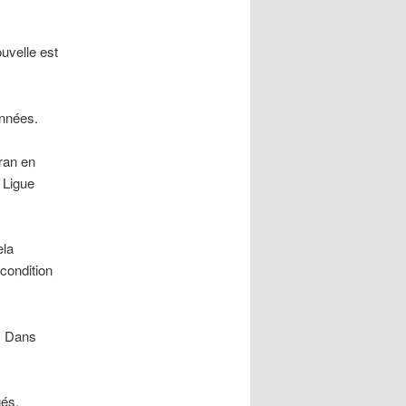
uvelle est
années.
ran en
 Ligue
ela
 condition
. Dans
és.