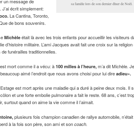
ser un message de
sa famille lors de son dernier dîner de Noël.
 J’ai écrit simplement:
oco.
La Cantina, Toronto,
 Que de bons souvenirs.
se
Michèle
était là avec les trois enfants pour accueillir les visiteurs 
ie d’histoire militaire. L’ami Jacques avait fait une croix sur la religion
 de funérailles traditionnelles.
est mort comme il a vécu: à
100 milles à
l’heure,
m’a dit Michèle. J
it beaucoup aimé l’endroit que nous avons choisi pour lui dire
adieu».
Estage est mort après une maladie qui a duré à peine deux mois. Il so
côlon et une forte embolie pulmonaire a fait le reste. 68 ans, c’est tro
r, surtout quand on aime la vie comme il l’aimait.
toine,
plusieurs fois champion canadien de rallye automobile, n’était
 perd à la fois son père, son ami et son
coach.