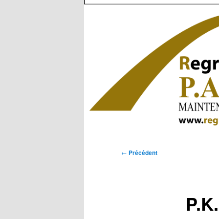
Navigation
←
Précédent
des
articles
P.K.