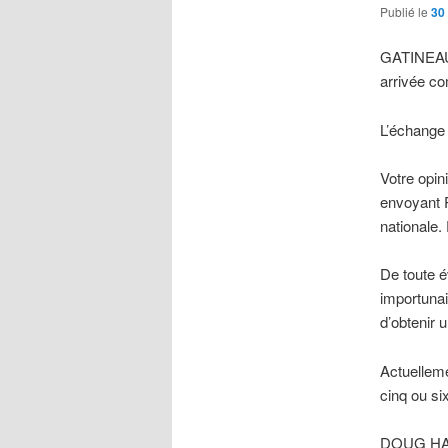
Publié le
30 
GATINEAU— 
arrivée c
L’échange 
Votre opin
envoyant P
nationale.
De toute é
importunai
d’obtenir u
Actuelleme
cinq ou si
DOUG HARV