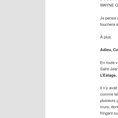
WAYNE GRET
Je pense 
touchera s
À plus.
Adieu, C
En route v
Saint-Jea
L’Estage,
Il n’y ava
comme tel.
plusieurs
murs, dont
fringant su