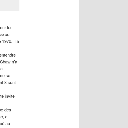
our les
se
au
1970. Il a
’entendre
 Shaw n’a
re.
 de sa
nt 8 sont
é invité
pe des
ne, et
ipé au