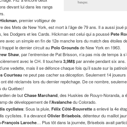
banque.
ons devant lui dans les rangs
rs.
 Hickman
, premier voltigeur de
re des Mets de New York, est mort à l’âge de 79 ans. Il a aussi joué p
, les Dodgers et les Cards. Hickman est celui qui a poussé
Pete Ro
re avec un simple en fin de 12e manche lors du match des étoiles de 
i frappé le dernier circuit au
Polo Grounds
de New York en 1963.
rew Shaw
, par l’entremise de Pat Brisson, n’a pas mis de temps à s
ncièrement avec le CH. Il touchera
3,9M$
par année pendant six ans.
 d’une vedette, mais il se défonce chaque fois qu’il saute sur la patinoi
es Courteau
ne peut pas cacher sa déception. Seulement 14 joueurs
e ont été réclamés lors du dernier repêchage. De ce nombre, seuleme
fs du Québec!
ardien de but
Chase Marchand
, des Huskies de Rouyn-Noranda, a ét
amp de développement de
l’Avalanche
du Colorado.
is cyclistes
: Sous la pluie,
Félix Côté-Bouvrette
a enlevé la 4e éta
is cyclistes. Il a devancé
Olivier Brisebois
, détenteur du maillot jau
-François Laroche
… Plus tôt dans la journée, Brisebois avait partic