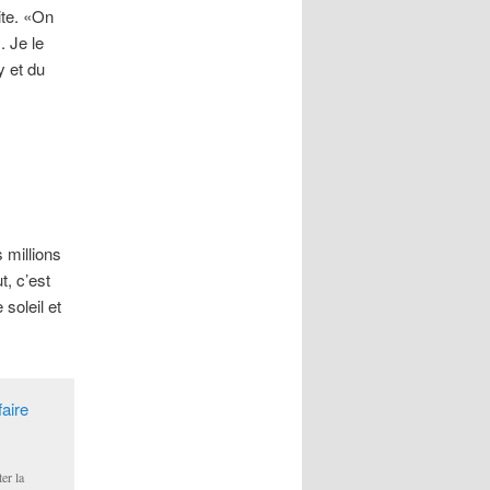
vite. «On
. Je le
y et du
s millions
t, c’est
e soleil et
er la