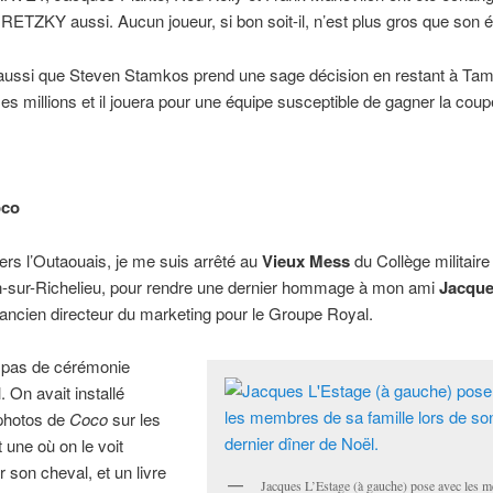
ZKY aussi. Aucun joueur, si bon soit-il, n’est plus gros que son é
aussi que Steven Stamkos prend une sage décision en restant à Tamp
es millions et il jouera pour une équipe susceptible de gagner la coup
oco
ers l’Outaouais, je me suis arrêté au
Vieux Mess
du Collège militaire 
n-sur-Richelieu, pour rendre une dernier hommage à mon ami
Jacqu
ancien directeur du marketing pour le Groupe Royal.
it pas de cérémonie
 On avait installé
 photos de
Coco
sur les
 une où on le voit
r son cheval, et un livre
Jacques L’Estage (à gauche) pose avec les 