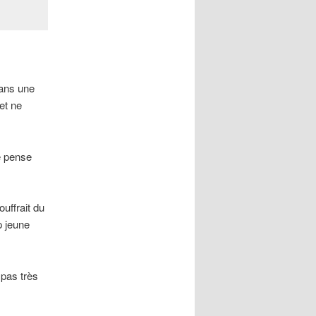
dans une
 et ne
e pense
uffrait du
p jeune
 pas très