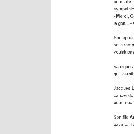
pour lais
sympathie.
«Merci, C
le golf…»
Son épou
salle rempl
voulait pas
«Jacques 
qu’il aura
Jacques L’
cancer du 
pour mouri
Son fils
An
bavard. Il