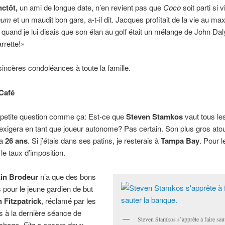
nctôt,
un ami de longue date, n’en revient pas que
Coco
soit parti si 
hum
et un maudit bon gars, a-t-il dit. Jacques profitait de la vie au max
re quand je lui disais que son élan au golf était un mélange de John Dal
rrette!»
incères condoléances à toute la famille.
Café
petite question comme ça: Est-ce que
Steven Stamkos
vaut tous le
l exigera en tant que joueur autonome? Pas certain. Son plus gros atou
 a
26 ans
. Si j’étais dans ses patins, je resterais à
Tampa Bay
. Pour l
 le taux d’imposition.
in Brodeur
n’a que des bons
 pour le jeune gardien de but
 Fitzpatrick
, réclamé par les
s à la dernière séance de
Steven Stamkos s’apprête à faire saut
êchage.
Fitz
a encore deux