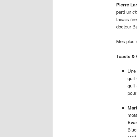
Pierre La
perd un
c
faisais ri
docteur Ba
Mes plus s
Toasts & 
Une 
qu’i
qu’il
pour
Mart
mots
Evan
Blue
rep