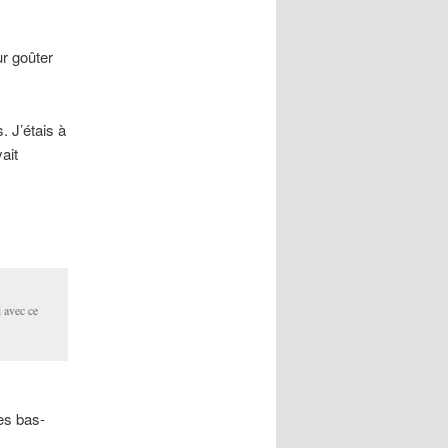
r goûter
. J’étais à
ait
 avec ce
es bas-