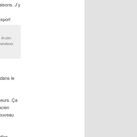
aisons. J’y
 sport
 de pire
entraîneur
dans le
ueurs. Ça
ncien
nouveau
tles.