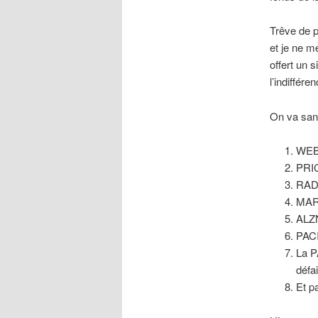
Trêve de p
et je ne 
offert un 
l’indiffére
On va san
WEBE
PRIC
RADU
MARK
ALZN
PACI
La P
défai
Et p