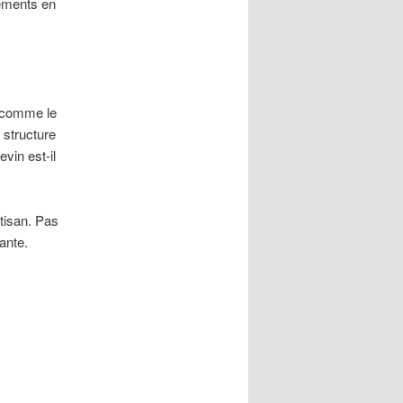
ements en
r comme le
 structure
vin est-il
rtisan. Pas
ante.