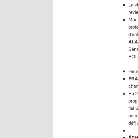
La v
revi
Mon
prof
d’ent
ALA
Séna
BOU
Heur
FRA
chan
En 2
prop
fait
patr
défi
ÉPH