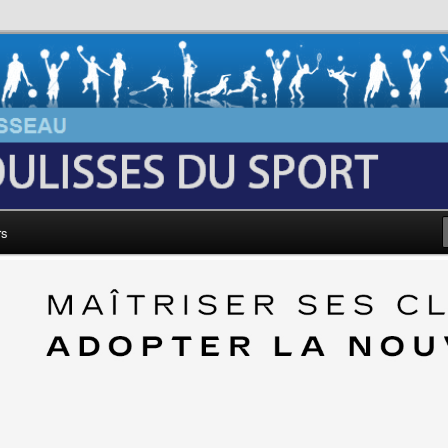
au: Les Coulisses du Sport
rs