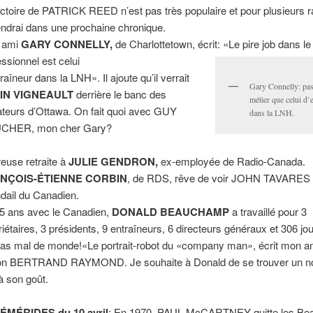
ictoire de PATRICK REED n’est pas très populaire et pour plusieurs r
endrai dans une prochaine chronique.
 ami
GARY CONNELLY,
de Charlottetown, écrit: «Le pire job dans le
essionnel est celui
raîneur dans la LNH». Il ajoute qu’il verrait
Gary Connelly: pas
IN VIGNEAULT
derrière le banc des
métier que celui d’
teurs d’Ottawa. On fait quoi avec GUY
dans la LNH.
CHER, mon cher Gary?
euse retraite à
JULIE GENDRON,
ex-employée de Radio-Canada.
NÇOIS-ÉTIENNE CORBIN
, de RDS, rêve de voir JOHN TAVARES 
dail du Canadien.
5 ans avec le Canadien,
DONALD BEAUCHAMP
a travaillé pour 3
riétaires, 3 présidents, 9 entraîneurs, 6 directeurs généraux et 306 jo
 pas mal de monde!«Le portrait-robot du «company man», écrit mon a
on BERTRAND RAYMOND. Je souhaite à Donald de se trouver un 
 à son goût.
ÉMÉRIDES du 10 avril
: En 1970, PAUL McCARTNEY quitte les Bea