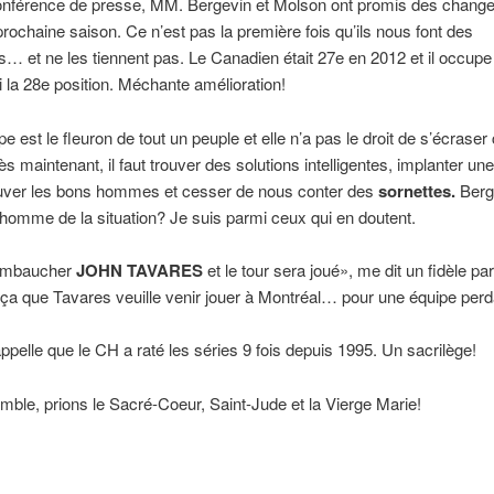
conférence de presse, MM. Bergevin et Molson ont promis des chang
prochaine saison. Ce n’est pas la première fois qu’ils nous font des
 et ne les tiennent pas. Le Canadien était 27e en 2012 et il occupe
i la 28e position. Méchante amélioration!
pe est le fleuron de tout un peuple et elle n’a pas le droit de s’écrase
s maintenant, il faut trouver des solutions intelligentes, implanter une
rouver les bons hommes et cesser de nous conter des
sornettes.
Berge
’homme de la situation? Je suis parmi ceux qui en doutent.
 embaucher
JOHN TAVARES
et le tour sera joué», me dit un fidèle pa
 ça que Tavares veuille venir jouer à Montréal… pour une équipe perd
ppelle que le CH a raté les séries 9 fois depuis 1995. Un sacrilège!
ble, prions le Sacré-Coeur, Saint-Jude et la Vierge Marie!