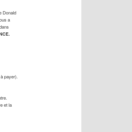
le Donald
ous a
 dans
NCE.
à payer).
tre.
e et la