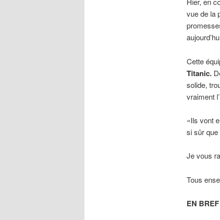
Hier, en 
vue de la 
promesses…
aujourd’hu
Cette équi
Titanic.
Dè
solide, t
vraiment l
«Ils vont
si sûr que
Je vous ra
Tous ensem
EN BREF