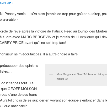
avril 2018
 Pennsylvanie— «On n’est jamais de trop pour goûter au sirop, pou
’éra-a-able!»
n drôle de rêve après la victoire de Patrick Reed au tournoi des Maîtres
à sucre avec MARC BERGEVIN et je tentais de lui expliquer qu’il dev
AREY PRICE avant qu’il ne soit trop tard!
monsieur ne m’écoutait pas. Il a autre chose à faire
 préoccuper des opinions
alistes…
Marc Bergevin et Geoff Molson: on fait quoi
bateau-là?
 ce n’est pas tout. J’ai
vé que GEOFF MOLSON
en-bas d’une de ses tours
Aurait-il choisi de se suicider en voyant son équipe s’enfoncer dans l
a Ligue nationale?