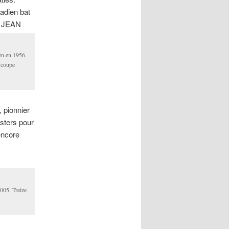
nadien bat
. JEAN
en en 1956.
a coupe
 pionnier
sters pour
encore
2005. Treize