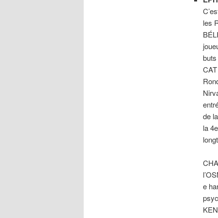
C’es
les 
BÉLI
joue
buts
CAT
Rond
Nirv
entr
de l
la 4
long
CHA
l’OS
e ha
psyc
KEN 