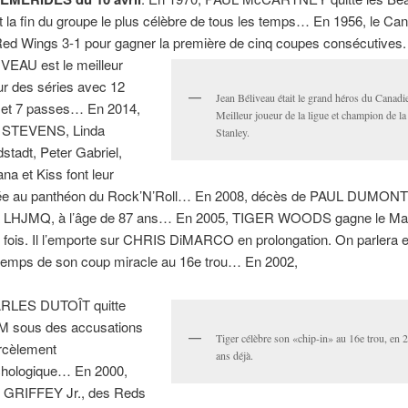
t la fin du groupe le plus célèbre de tous les temps… En 1956, le Ca
Red Wings 3-1 pour gagner la première de cinq coupes consécutives
VEAU est le meilleur
ur des séries avec 12
Jean Béliveau était le grand héros du Canadi
 et 7 passes… En 2014,
Meilleur joueur de la ligue et champion de l
 STEVENS, Linda
Stanley.
stadt, Peter Gabriel,
ana et Kiss font leur
ée au panthéon du Rock’N’Roll… En 2008, décès de PAUL DUMONT,
a LHJMQ, à l’âge de 87 ans… En 2005, TIGER WOODS gagne le Ma
e fois. Il l’emporte sur CHRIS DiMARCO en prolongation. On parlera 
temps de son coup miracle au 16e trou… En 2002,
RLES DUTOÎT quitte
M sous des accusations
Tiger célèbre son «chip-in» au 16e trou, en 
rcèlement
ans déjà.
hologique… En 2000,
GRIFFEY Jr., des Reds