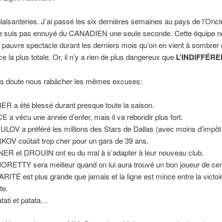
laisanteries. J’ai passé les six dernières semaines au pays de l’Onc
me suis pas ennuyé du CANADIEN une seule seconde. Cette équipe n
si pauvre spectacle durant les derniers mois qu’on en vient à sombrer
nce la plus totale. Or, il n’y a rien de plus dangereux que
L’INDIFFÉRE
s doute nous rabâcher les mêmes excuses:
R a été blessé durant presque toute la saison.
E a vécu une année d’enfer, mais il va rebondir plus fort.
LOV a préféré les millions des Stars de Dallas (avec moins d’impôt 
OV coûtait trop cher pour un gars de 39 ans.
ER et DROUIN ont eu du mal à s’adapter à leur nouveau club.
ORETTY sera meilleur quand on lui aura trouvé un bon joueur de cen
ARITÉ est plus grande que jamais et la ligne est mince entre la victoir
te.
atati et patata…