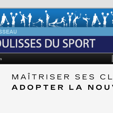
au: Les Coulisses du Sport
rs