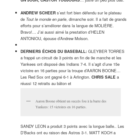
ANDREW SCHEER
s’est fort bien défendu sur le plateau
de
Tout le monde en parle
, dimanche soir. Il a fait de grands
efforts pour s’améliorer dans la langue de MOLIÈRE.
Bravo!… J’ai aussi aimé la prestation d’HELEN
ANTONIOU, épouse d’Andrew Molson.
DERNIERS ÉCHOS DU BASEBALL:
GLEYBER TORRES
a frappé un circuit de 3 points en fin de 9e manche et les
Yankees ont disposé des Indians 7-4. Il s’agit d’une 15e
victoire en 16 parties pour la troupe d’AARON BOONE…
Les Red Sox ont gagné 6-1 à Arlington.
CHRIS SALE
a
réussi 12 retraits au bâton et
Aaron Boone obtient un succès fou à la barre des
Yankees: 15 victoires en 16 parties.
SANDY LEON a produit 3 points avec la longue balle.. Les
D’Backs ont eu raison des Astros 3-1. MATT KOCH a