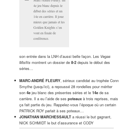
4e jeu blanc depuis le
début des séries et un
14e en carrière. Il joue
mieux que jamais et les
Golden Knights s’en
vont en finale de
conférence.
son entrée dans la LNH d’aussi belle façon. Les
Vegas
Misfits
montrent un dossier de
8-2
depuis le début des
séries…
MARC-ANDRÉ FLEURY
, sérieux candidat au trophée Conn
Smythe (jusqu’ici), a repoussé 28 rondelles pour mériter
son
4e
jeu blanc des présentes séries et le
14e
de sa
carrière. Il a eu l’aide de ses
poteaux
à trois reprises, mais
ça fait partie du jeu. Rappelez-vous l’époque où un certain
PATRICK ROY parlait à ses poteaux…
JONATHAN MARCHESSAULT
a réussi le but gagnant,
NICK SCHMIDT le but d’assurance et CODY