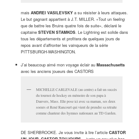
mais
ANDREI VASILEVSKY
a su résister à leurs attaques.
Le but gagnant appartient à J.T. MILLER. «Tout un
feeling
que de battre les Bruins quatre fois de suite», déclaré le
capitaine
STEVEN STAMKOS
. Le Lightning est solide dans
tous les départements et profitera de quelques jours de
repos avant d’affronter les vainqueurs de la série
PITTSBURGH-WASHINGTON.
J’ai beaucoup aimé mon voyage éclair au
Massachusetts
avec les anciens joueurs des CASTORS
MICHELLE CARLEVALE (au centre) a fait un succès
du tournoi de hockey en mémoire de son papa à
Danvers, Mass. Elle pose ici avec sa maman, ses deux
soeurs et René Rancourt qui vient de prendre sa retraite
comme chanteur des hymnes nationaux au TD Garden.
DE SHERBROOKE. Je vous invite à lire l’article
CASTOR
UN JOUR, CASTOR TOUJOURS
… juste un peu plus bas.