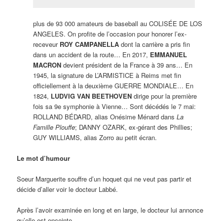
plus de 93 000 amateurs de baseball au COLISÉE DE LOS
ANGELES. On profite de l’occasion pour honorer l’ex-
receveur
ROY CAMPANELLA
dont la carrière a pris fin
dans un accident de la route… En 2017,
EMMANUEL
MACRON
devient président de la France à 39 ans… En
1945, la signature de L’ARMISTICE à Reims met fin
officiellement à la deuxième GUERRE MONDIALE… En
1824,
LUDVIG VAN BEETHOVEN
dirige pour la première
fois sa 9e symphonie à Vienne… Sont décédés le 7 mai:
ROLLAND BÉDARD, alias Onésime Ménard dans
La
Famille Plouffe
; DANNY OZARK, ex-gérant des Phillies;
GUY WILLIAMS, alias Zorro au petit écran.
Le mot d’humour
Soeur Marguerite souffre d’un hoquet qui ne veut pas partir et
décide d’aller voir le docteur Labbé.
Après l’avoir examinée en long et en large, le docteur lui annonce
qu’elle est enceinte.