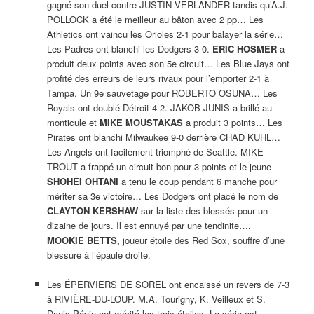
gagné son duel contre JUSTIN VERLANDER tandis qu’A.J.
POLLOCK a été le meilleur au bâton avec 2 pp… Les
Athletics ont vaincu les Orioles 2-1 pour balayer la série…
Les Padres ont blanchi les Dodgers 3-0.
ERIC HOSMER
a
produit deux points avec son 5e circuit… Les Blue Jays ont
profité des erreurs de leurs rivaux pour l’emporter 2-1 à
Tampa. Un 9e sauvetage pour ROBERTO OSUNA… Les
Royals ont doublé Détroit 4-2. JAKOB JUNIS a brillé au
monticule et
MIKE MOUSTAKAS
a produit 3 points… Les
Pirates ont blanchi Milwaukee 9-0 derrière CHAD KUHL…
Les Angels ont facilement triomphé de Seattle. MIKE
TROUT a frappé un circuit bon pour 3 points et le jeune
SHOHEI OHTANI
a tenu le coup pendant 6 manche pour
mériter sa 3e victoire… Les Dodgers ont placé le nom de
CLAYTON KERSHAW
sur la liste des blessés pour un
dizaine de jours. Il est ennuyé par une tendinite….
MOOKIE BETTS,
joueur étoile des Red Sox, souffre d’une
blessure à l’épaule droite.
Les ÉPERVIERS DE SOREL ont encaissé un revers de 7-3
à RIVIÈRE-DU-LOUP. M.A. Tourigny, K. Veilleux et S.
Danis-Pépin ont mérité les trois étoiles. La série est