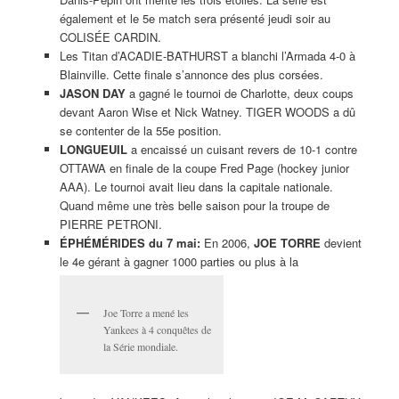
également et le 5e match sera présenté jeudi soir au
COLISÉE CARDIN.
Les Titan d’ACADIE-BATHURST a blanchi l’Armada 4-0 à
Blainville. Cette finale s’annonce des plus corsées.
JASON DAY
a gagné le tournoi de Charlotte, deux coups
devant Aaron Wise et Nick Watney. TIGER WOODS a dû
se contenter de la 55e position.
LONGUEUIL
a encaissé un cuisant revers de 10-1 contre
OTTAWA en finale de la coupe Fred Page (hockey junior
AAA). Le tournoi avait lieu dans la capitale nationale.
Quand même une très belle saison pour la troupe de
PIERRE PETRONI.
ÉPHÉMÉRIDES du 7 mai:
En 2006,
JOE TORRE
devient
le 4e gérant à gagner 1000 parties ou plus à la
Joe Torre a mené les
Yankees à 4 conquêtes de
la Série mondiale.