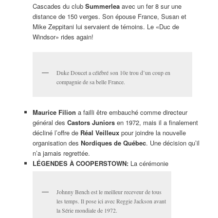
Cascades du club
Summerlea
avec un fer 8 sur une
distance de 150 verges. Son épouse France, Susan et
Mike Zeppitani lui servaient de témoins. Le «Duc de
Windsor» rides again!
Duke Doucet a célébré son 10e trou d’un coup en
compagnie de sa belle France.
Maurice Filion
a failli être embauché comme directeur
général des
Castors Juniors
en 1972, mais il a finalement
décliné l’offre de
Réal Veilleux
pour joindre la nouvelle
organisation des
Nordiques de Québec
. Une décision qu’il
n’a jamais regrettée.
LÉGENDES À COOPERSTOWN:
La cérémonie
Johnny Bench est le meilleur receveur de tous
les temps. Il pose ici avec Reggie Jackson avant
la Série mondiale de 1972.