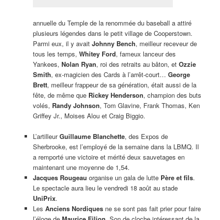
annuelle du Temple de la renommée du baseball a attiré
plusieurs légendes dans le petit village de Cooperstown.
Parmi eux, il y avait
Johnny Bench
, meilleur receveur de
tous les temps,
Whitey Ford
, fameux lanceur des
Yankees,
Nolan Ryan
, roi des retraits au bâton, et
Ozzie
Smith
, ex-magicien des Cards à l’arrêt-court…
George
Brett
, meilleur frappeur de sa génération, était aussi de la
fête, de même que
Rickey Henderson
, champion des buts
volés,
Randy Johnson
, Tom Glavine, Frank Thomas, Ken
Griffey Jr., Moises Alou et Craig Biggio.
L’artilleur
Guillaume Blanchette
, des Expos de
Sherbrooke, est l’employé de la semaine dans la LBMQ. Il
a remporté une victoire et mérité deux sauvetages en
maintenant une moyenne de 1,54.
Jacques Rougeau
organise un gala de lutte
Père et fils
.
Le spectacle aura lieu le vendredi 18 août au stade
UniPrix
.
Les
Anciens Nordiques
ne se sont pas fait prier pour faire
l’éloge de
Maurice Filion
. Son de cloche intéressant de la