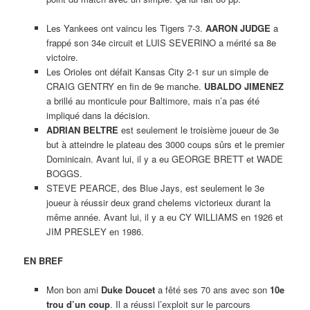
Les Yankees ont vaincu les Tigers 7-3.
AARON JUDGE
a
frappé son 34e circuit et LUIS SEVERINO a mérité sa 8e
victoire.
Les Orioles ont défait Kansas City 2-1 sur un simple de
CRAIG GENTRY en fin de 9e manche.
UBALDO JIMENEZ
a brillé au monticule pour Baltimore, mais n’a pas été
impliqué dans la décision.
ADRIAN BELTRE
est seulement le troisième joueur de 3e
but à atteindre le plateau des 3000 coups sûrs et le premier
Dominicain. Avant lui, il y a eu GEORGE BRETT et WADE
BOGGS.
STEVE PEARCE, des Blue Jays, est seulement le 3e
joueur à réussir deux grand chelems victorieux durant la
même année. Avant lui, il y a eu CY WILLIAMS en 1926 et
JIM PRESLEY en 1986.
EN BREF
Mon bon ami
Duke Doucet
a fêté ses 70 ans avec son
10e
trou d’un coup
. Il a réussi l’exploit sur le parcours