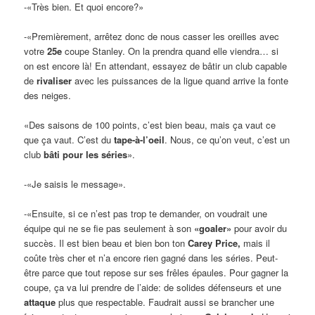
-«Très bien. Et quoi encore?»
-«Premièrement, arrêtez donc de nous casser les oreilles avec
votre
25e
coupe Stanley. On la prendra quand elle viendra… si
on est encore là! En attendant, essayez de bâtir un club capable
de
rivaliser
avec les puissances de la ligue quand arrive la fonte
des neiges.
«Des saisons de 100 points, c’est bien beau, mais ça vaut ce
que ça vaut. C’est du
tape-à-l’oeil
. Nous, ce qu’on veut, c’est un
club
bâti pour les séries
».
-«Je saisis le message».
-«Ensuite, si ce n’est pas trop te demander, on voudrait une
équipe qui ne se fie pas seulement à son
«goaler»
pour avoir du
succès. Il est bien beau et bien bon ton
Carey Price,
mais il
coûte très cher et n’a encore rien gagné dans les séries. Peut-
être parce que tout repose sur ses frêles épaules. Pour gagner la
coupe, ça va lui prendre de l’aide: de solides défenseurs et une
attaque
plus que respectable. Faudrait aussi se brancher une