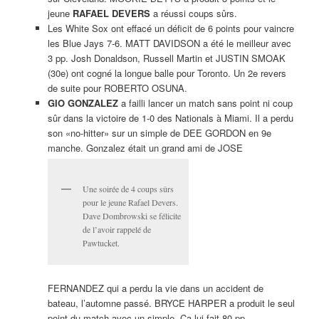
jeune
RAFAEL DEVERS
a réussi coups sûrs.
Les White Sox ont effacé un déficit de 6 points pour vaincre
les Blue Jays 7-6. MATT DAVIDSON a été le meilleur avec
3 pp. Josh Donaldson, Russell Martin et JUSTIN SMOAK
(30e) ont cogné la longue balle pour Toronto. Un 2e revers
de suite pour ROBERTO OSUNA.
GIO GONZALEZ
a failli lancer un match sans point ni coup
sûr dans la victoire de 1-0 des Nationals à Miami. Il a perdu
son «no-hitter» sur un simple de DEE GORDON en 9e
manche. Gonzalez était un grand ami de JOSE
Une soirée de 4 coups sûrs
pour le jeune Rafael Devers.
Dave Dombrowski se félicite
de l’avoir rappelé de
Pawtucket.
FERNANDEZ qui a perdu la vie dans un accident de
bateau, l’automne passé. BRYCE HARPER a produit le seul
point du match avec un simple. Ça lui fait 80 pp.