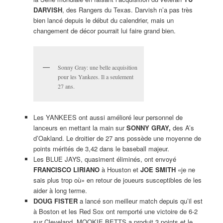
DARVISH
, des Rangers du Texas. Darvish n’a pas très
bien lancé depuis le début du calendrier, mais un
changement de décor pourrait lui faire grand bien.
Sonny Gray: une belle acquisition
pour les Yankees. Il a seulement
27 ans.
Les YANKEES ont aussi amélioré leur personnel de
lanceurs en mettant la main sur
SONNY GRAY,
des A’s
d’Oakland. Le droitier de 27 ans possède une moyenne de
points mérités de 3,42 dans le baseball majeur.
Les BLUE JAYS, quasiment éliminés, ont envoyé
FRANCISCO LIRIANO
à Houston et
JOE SMITH
«je ne
sais plus trop où» en retour de joueurs susceptibles de les
aider à long terme.
DOUG FISTER
a lancé son meilleur match depuis qu’il est
à Boston et les Red Sox ont remporté une victoire de 6-2
sur Cleveland. MOOKIE BETTS a produit 3 points et le