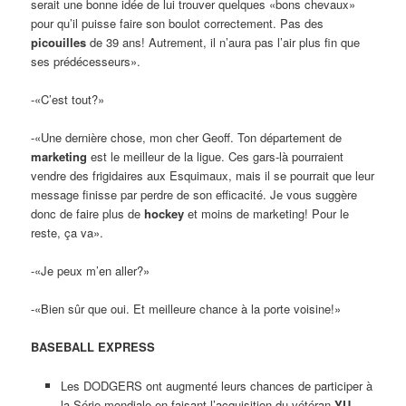
serait une bonne idée de lui trouver quelques «bons chevaux»
pour qu’il puisse faire son boulot correctement. Pas des
picouilles
de 39 ans! Autrement, il n’aura pas l’air plus fin que
ses prédécesseurs».
-«C’est tout?»
-«Une dernière chose, mon cher Geoff. Ton département de
marketing
est le meilleur de la ligue. Ces gars-là pourraient
vendre des frigidaires aux Esquimaux, mais il se pourrait que leur
message finisse par perdre de son efficacité. Je vous suggère
donc de faire plus de
hockey
et moins de marketing! Pour le
reste, ça va».
-«Je peux m’en aller?»
-«Bien sûr que oui. Et meilleure chance à la porte voisine!»
BASEBALL EXPRESS
Les DODGERS ont augmenté leurs chances de participer à
la Série mondiale en faisant l’acquisition du vétéran
YU