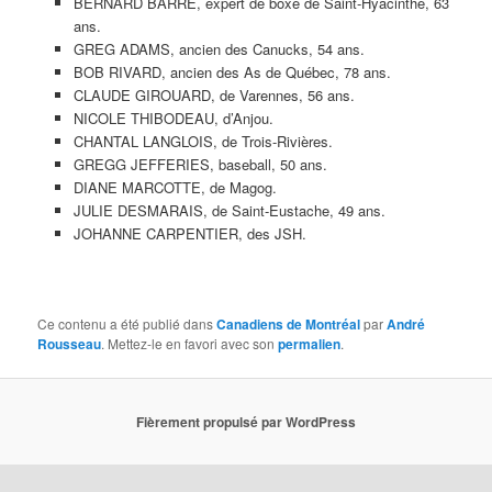
BERNARD BARRÉ, expert de boxe de Saint-Hyacinthe, 63
ans.
GREG ADAMS, ancien des Canucks, 54 ans.
BOB RIVARD, ancien des As de Québec, 78 ans.
CLAUDE GIROUARD, de Varennes, 56 ans.
NICOLE THIBODEAU, d’Anjou.
CHANTAL LANGLOIS, de Trois-Rivières.
GREGG JEFFERIES, baseball, 50 ans.
DIANE MARCOTTE, de Magog.
JULIE DESMARAIS, de Saint-Eustache, 49 ans.
JOHANNE CARPENTIER, des JSH.
Ce contenu a été publié dans
Canadiens de Montréal
par
André
Rousseau
. Mettez-le en favori avec son
permalien
.
Fièrement propulsé par WordPress