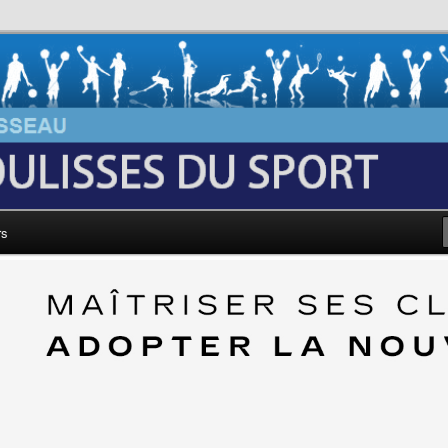
au: Les Coulisses du Sport
rs