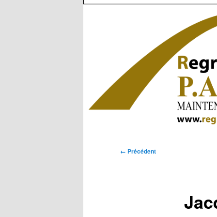
Navigation
← Précédent
des
images
Jac