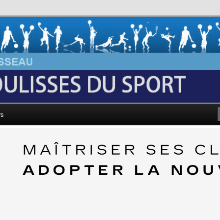
au: Les Coulisses du Sport
rs