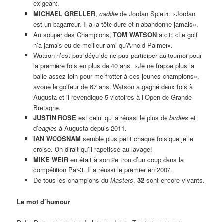
exigeant.
MICHAEL GRELLER
,
caddie
de Jordan Spieth: «Jordan
est un bagarreur. Il a la tête dure et n’abandonne jamais».
Au souper des Champions,
TOM WATSON
a dit: «Le golf
n’a jamais eu de meilleur ami qu’Arnold Palmer».
Watson n’est pas déçu de ne pas participer au tournoi pour
la première fois en plus de 40 ans. «Je ne frappe plus la
balle assez loin pour me frotter à ces jeunes champions»,
avoue le golfeur de 67 ans. Watson a gagné deux fois à
Augusta et il revendique 5 victoires à l’Open de Grande-
Bretagne.
JUSTIN ROSE
est celui qui a réussi le plus de
birdies
et
d’
eagles
à Augusta depuis 2011.
IAN WOOSNAM
semble plus petit chaque fois que je le
croise. On dirait qu’il rapetisse au lavage!
MIKE WEIR
en était à son 2e trou d’un coup dans la
compétition Par-3. Il a réussi le premier en 2007.
De tous les champions du
Masters
,
32
sont encore vivants.
Le mot d’humour