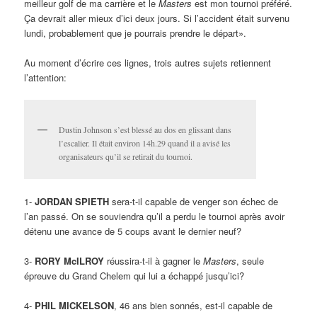
meilleur golf de ma carrière et le
Masters
est mon tournoi préféré.
Ça devrait aller mieux d’ici deux jours. Si l’accident était survenu
lundi, probablement que je pourrais prendre le départ».
Au moment d’écrire ces lignes, trois autres sujets retiennent
l’attention:
Dustin Johnson s’est blessé au dos en glissant dans
l’escalier. Il était environ 14h.29 quand il a avisé les
organisateurs qu’il se retirait du tournoi.
1-
JORDAN SPIETH
sera-t-il capable de venger son échec de
l’an passé. On se souviendra qu’il a perdu le tournoi après avoir
détenu une avance de 5 coups avant le dernier neuf?
3-
RORY McILROY
réussira-t-il à gagner le
Masters
, seule
épreuve du Grand Chelem qui lui a échappé jusqu’ici?
4-
PHIL MICKELSON
, 46 ans bien sonnés, est-il capable de