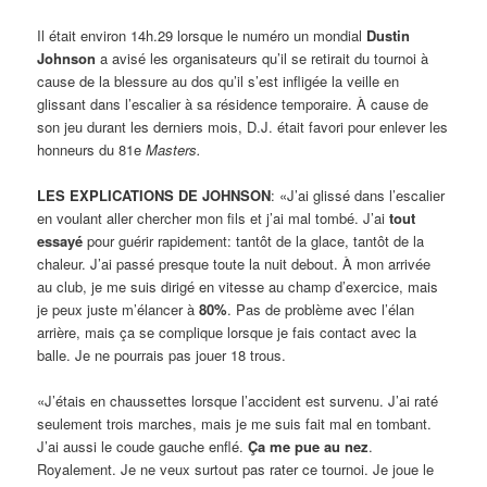
Il était environ 14h.29 lorsque le numéro un mondial
Dustin
Johnson
a avisé les organisateurs qu’il se retirait du tournoi à
cause de la blessure au dos qu’il s’est infligée la veille en
glissant dans l’escalier à sa résidence temporaire. À cause de
son jeu durant les derniers mois, D.J. était favori pour enlever les
honneurs du 81e
Masters.
LES EXPLICATIONS DE JOHNSON
: «J’ai glissé dans l’escalier
en voulant aller chercher mon fils et j’ai mal tombé. J’ai
tout
essayé
pour guérir rapidement: tantôt de la glace, tantôt de la
chaleur. J’ai passé presque toute la nuit debout. À mon arrivée
au club, je me suis dirigé en vitesse au champ d’exercice, mais
je peux juste m’élancer à
80%
. Pas de problème avec l’élan
arrière, mais ça se complique lorsque je fais contact avec la
balle. Je ne pourrais pas jouer 18 trous.
«J’étais en chaussettes lorsque l’accident est survenu. J’ai raté
seulement trois marches, mais je me suis fait mal en tombant.
J’ai aussi le coude gauche enflé.
Ça me pue au nez
.
Royalement. Je ne veux surtout pas rater ce tournoi. Je joue le