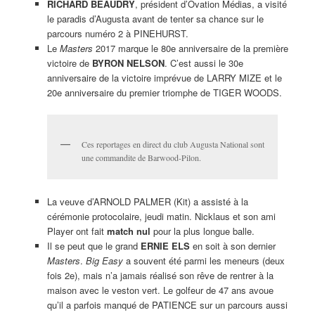
RICHARD BEAUDRY
, président d’Ovation Médias, a visité
le paradis d’Augusta avant de tenter sa chance sur le
parcours numéro 2 à PINEHURST.
Le
Masters
2017 marque le 80e anniversaire de la première
victoire de
BYRON NELSON
. C’est aussi le 30e
anniversaire de la victoire imprévue de LARRY MIZE et le
20e anniversaire du premier triomphe de TIGER WOODS.
Ces reportages en direct du club Augusta National sont
une commandite de Barwood-Pilon.
La veuve d’ARNOLD PALMER (Kit) a assisté à la
cérémonie protocolaire, jeudi matin. Nicklaus et son ami
Player ont fait
match nul
pour la plus longue balle.
Il se peut que le grand
ERNIE ELS
en soit à son dernier
Masters
.
Big Easy
a souvent été parmi les meneurs (deux
fois 2e), mais n’a jamais réalisé son rêve de rentrer à la
maison avec le veston vert. Le golfeur de 47 ans avoue
qu’il a parfois manqué de PATIENCE sur un parcours aussi