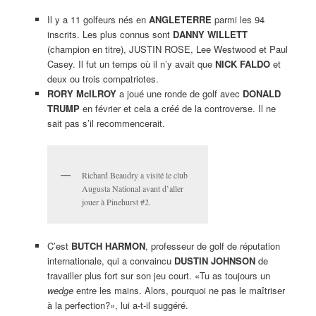
Il y a 11 golfeurs nés en
ANGLETERRE
parmi les 94
inscrits. Les plus connus sont
DANNY WILLETT
(champion en titre), JUSTIN ROSE, Lee Westwood et Paul
Casey. Il fut un temps où il n’y avait que
NICK FALDO
et
deux ou trois compatriotes.
RORY McILROY
a joué une ronde de golf avec
DONALD
TRUMP
en février et cela a créé de la controverse. Il ne
sait pas s’il recommencerait.
Richard Beaudry a visité le club
Augusta National avant d’aller
jouer à Pinehurst #2.
C’est
BUTCH HARMON
, professeur de golf de réputation
internationale, qui a convaincu
DUSTIN JOHNSON
de
travailler plus fort sur son jeu court. «Tu as toujours un
wedge
entre les mains. Alors, pourquoi ne pas le maîtriser
à la perfection?», lui a-t-il suggéré.