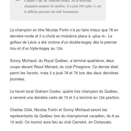
Charles Côté, de Thetford-Mines, est le nouveau
champion amateur du Québec. Il a joué 289 (plus 1) sur
le difficile parcours du club Summerlea.
Le champion en titre Nicolas Fortin n’a pu faire mieux que 78 en
dernière ronde et il a chuté en troisième place à «plus 4». Le
golfeur de Lévis a été victime d’un double-bogey dès le premier
trou et d’un triple-bogey au 12e.
Sonny Michaud, du Royal Québec, a terminé quatrième, deux
coups devant Raoul Ménard, du club Pinegrove. Ce dernier était
parmi les favoris, mais il a joué 78 et 76 lors des deux dernières
journées.
Le favori local Graham Cooke, quatre fois champion du Québec,
a ramené une dernière carte de 74 et il a terminé en 12e position.
Charles Côté, Nicolas Fortin et Sonny Michaud seront les
représentants du Québec lors du championnat canadien, du 6 au
10 août. Ce tournoi aura lieu au club Camelot, en Outaouais.