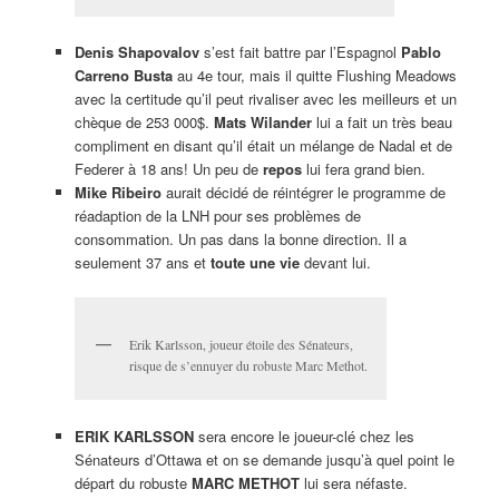
Denis Shapovalov
s’est fait battre par l’Espagnol
Pablo
Carreno Busta
au 4e tour, mais il quitte Flushing Meadows
avec la certitude qu’il peut rivaliser avec les meilleurs et un
chèque de 253 000$.
Mats Wilander
lui a fait un très beau
compliment en disant qu’il était un mélange de Nadal et de
Federer à 18 ans! Un peu de
repos
lui fera grand bien.
Mike Ribeiro
aurait décidé de réintégrer le programme de
réadaption de la LNH pour ses problèmes de
consommation. Un pas dans la bonne direction. Il a
seulement 37 ans et
toute une vie
devant lui.
Erik Karlsson, joueur étoile des Sénateurs,
risque de s’ennuyer du robuste Marc Methot.
ERIK KARLSSON
sera encore le joueur-clé chez les
Sénateurs d’Ottawa et on se demande jusqu’à quel point le
départ du robuste
MARC METHOT
lui sera néfaste.