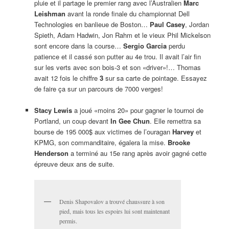
pluie et il partage le premier rang avec l’Australien
Marc
Leishman
avant la ronde finale du championnat Dell
Technologies en banlieue de Boston…
Paul Casey
, Jordan
Spieth, Adam Hadwin, Jon Rahm et le vieux Phil Mickelson
sont encore dans la course…
Sergio Garcia
perdu
patience et il cassé son putter au 4e trou. Il avait l’air fin
sur les verts avec son bois-3 et son «driver»!… Thomas
avait 12 fois le chiffre
3
sur sa carte de pointage. Essayez
de faire ça sur un parcours de 7000 verges!
Stacy Lewis
a joué «moins 20» pour gagner le tournoi de
Portland, un coup devant
In Gee Chun
. Elle remettra sa
bourse de 195 000$ aux victimes de l’ouragan
Harvey
et
KPMG, son commanditaire, égalera la mise.
Brooke
Henderson
a terminé au 15e rang après avoir gagné cette
épreuve deux ans de suite.
Denis Shapovalov a trouvé chaussure à son
pied, mais tous les espoirs lui sont maintenant
permis.