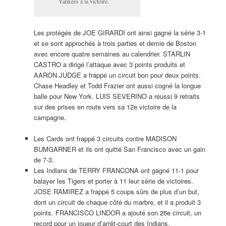
Yankees à la victoire.
Les protégés de JOE GIRARDI ont ainsi gagné la série 3-1
et se sont approchés à trois parties et demie de Boston
avec encore quatre semaines au calendrier. STARLIN
CASTRO a dirigé l’attaque avec 3 points produits et
AARON JUDGE a frappé un circuit bon pour deux points.
Chase Headley et Todd Frazier ont aussi cogné la longue
balle pour New York. LUIS SEVERINO a réussi 9 retraits
sur des prises en route vers sa 12e victoire de la
campagne.
Les Cards ont frappé 3 circuits contre MADISON
BUMGARNER et ils ont quitté San Francisco avec un gain
de 7-3.
Les Indians de TERRY FRANCONA ont gagné 11-1 pour
balayer les Tigers et porter à 11 leur série de victoires.
JOSE RAMIREZ a frappé 5 coups sûrs de plus d’un but,
dont un circuit de chaque côté du marbre, et il a produit 3
points. FRANCISCO LINDOR a ajouté son 26e circuit, un
record pour un joueur d’arrêt-court des Indians.