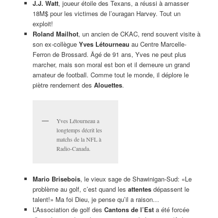
J.J. Watt
, joueur étoile des Texans, a réussi à amasser
18M$ pour les victimes de l’ouragan Harvey. Tout un
exploit!
Roland Mailhot
, un ancien de CKAC, rend souvent visite à
son ex-collègue
Yves Létourneau
au Centre Marcelle-
Ferron de Brossard. Âgé de 91 ans, Yves ne peut plus
marcher, mais son moral est bon et il demeure un grand
amateur de football. Comme tout le monde, il déplore le
piètre rendement des
Alouettes
.
Yves Létourneau a
longtemps décrit les
matchs de la NFL à
Radio-Canada.
Mario Brisebois
, le vieux sage de Shawinigan-Sud: «Le
problème au golf, c’est quand les
attentes
dépassent le
talent!» Ma foi Dieu, je pense qu’il a raison…
L’Association de golf des
Cantons de l’Est
a été forcée