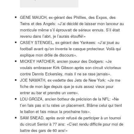
GENE MAUCH, ex-gérant des Phillies, des Expos, des
Twins et des Angels: «J’ai décidé de laisser mon lanceur au
monticule même s’il éprouvait de sérieux ennuis. S’il était
revenu dans l’abri, je l’aurais étouffé!»
CASEY STENGEL, ex-gérant des Yankees: «J’ai joué au
football avant qu’on invente le casque protecteur. Voilà qui
explique mon drôle de discours».
MICKEY HATCHER, ancien joueur des Dodgers: «Je
voulais embrasser Kirk Gibson après son circuit victorieux
contre Dennis Eckersley, mais il ne se rase jamais».
JOE NAMATH, ex-vedette des Jets de New York: «Je me
fiche de mon âge depuis que je suis assez vieux pour
entrer au bar et prendre un verre».
LOU GROZA, ancien botteur de précision de la NFL: «Ne
t’en fais pas si tu rates un placement. Blâme celui qui tient
le ballon et fais mieux la prochaine fois».
SAM SNEAD, après avoir refusé de participer à un tournoi
du circuit Senior à 77 ans: «C’est rendu difficile pour moi de
battre des gars de 60 ans!»