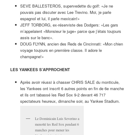
SEVE BALLESTEROS, supervedette du golf: «Je ne
pouvais pas discuter avec Lee Trevino. Moi, je parle
espagnol et lui, il parle mexicain!»
JEFF TORBORG, ex-réserviste des Dodgers: «Les gars
m’appelaient «Monsieur le juge» parce que j’étais toujours
assis sur le banc».
DOUG FLYNN, ancien des Reds de Cincinnati: «Mon chien
voyage toujours en première classe. Il adore le
champagne!»
LES YANKEES S’APPROCHENT
Après avoir réussi à chasser CHRIS SALE du monticule,
les Yankees ont inscrit 6 autres points en fin de 6e manche
et ils ont tabassé les Red Sox 9-2 devant 46 717
spectateurs heureux, dimanche soir, au Yankee Stadium.
Le Dominicain Luis Severino a
menotté les Red Sox pendant 6
manches pour mener les