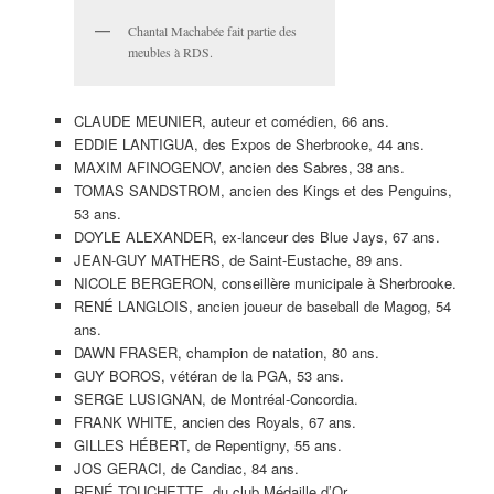
Chantal Machabée fait partie des
meubles à RDS.
CLAUDE MEUNIER, auteur et comédien, 66 ans.
EDDIE LANTIGUA, des Expos de Sherbrooke, 44 ans.
MAXIM AFINOGENOV, ancien des Sabres, 38 ans.
TOMAS SANDSTROM, ancien des Kings et des Penguins,
53 ans.
DOYLE ALEXANDER, ex-lanceur des Blue Jays, 67 ans.
JEAN-GUY MATHERS, de Saint-Eustache, 89 ans.
NICOLE BERGERON, conseillère municipale à Sherbrooke.
RENÉ LANGLOIS, ancien joueur de baseball de Magog, 54
ans.
DAWN FRASER, champion de natation, 80 ans.
GUY BOROS, vétéran de la PGA, 53 ans.
SERGE LUSIGNAN, de Montréal-Concordia.
FRANK WHITE, ancien des Royals, 67 ans.
GILLES HÉBERT, de Repentigny, 55 ans.
JOS GERACI, de Candiac, 84 ans.
RENÉ TOUCHETTE, du club Médaille d’Or.