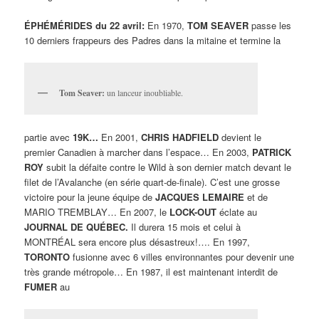
ÉPHÉMÉRIDES du 22 avril:
En 1970,
TOM SEAVER
passe les
10 derniers frappeurs des Padres dans la mitaine et termine la
Tom Seaver:
un lanceur inoubliable.
partie avec
19K…
En 2001,
CHRIS HADFIELD
devient le
premier Canadien à marcher dans l’espace… En 2003,
PATRICK
ROY
subit la défaite contre le Wild à son dernier match devant le
filet de l’Avalanche (en série quart-de-finale). C’est une grosse
victoire pour la jeune équipe de
JACQUES LEMAIRE
et de
MARIO TREMBLAY… En 2007, le
LOCK-OUT
éclate au
JOURNAL DE
QUÉBEC.
Il durera 15 mois et celui à
MONTRÉAL sera encore plus désastreux!…. En 1997,
TORONTO
fusionne avec 6 villes environnantes pour devenir une
très grande métropole… En 1987, il est maintenant interdit de
FUMER
au