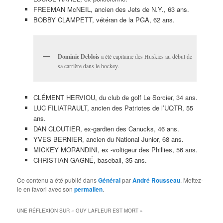
FREEMAN McNEIL, ancien des Jets de N.Y., 63 ans.
BOBBY CLAMPETT, vétéran de la PGA, 62 ans.
Dominic Deblois
a été capitaine des Huskies au début de
sa carrière dans le hockey.
CLÉMENT HERVIOU, du club de golf Le Sorcier, 34 ans.
LUC FILIATRAULT, ancien des Patriotes de l’UQTR, 55
ans.
DAN CLOUTIER, ex-gardien des Canucks, 46 ans.
YVES BERNIER, ancien du National Junior, 68 ans.
MICKEY MORANDINI, ex -voltigeur des Phillies, 56 ans.
CHRISTIAN GAGNÉ, baseball, 35 ans.
Ce contenu a été publié dans
Général
par
André Rousseau
. Mettez-
le en favori avec son
permalien
.
UNE RÉFLEXION SUR «
GUY LAFLEUR EST MORT
»