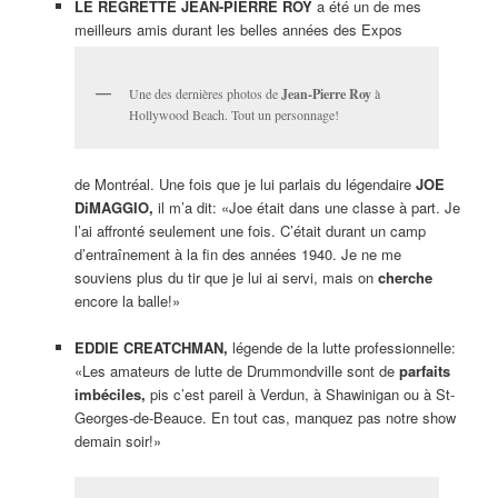
LE REGRETTÉ JEAN-PIERRE ROY
a été un de mes
meilleurs amis durant les belles années des Expos
Une des dernières photos de
Jean-Pierre Roy
à
Hollywood Beach. Tout un personnage!
de Montréal. Une fois que je lui parlais du légendaire
JOE
DiMAGGIO,
il m’a dit: «Joe était dans une classe à part. Je
l’ai affronté seulement une fois. C’était durant un camp
d’entraînement à la fin des années 1940. Je ne me
souviens plus du tir que je lui ai servi, mais on
cherche
encore la balle!»
EDDIE CREATCHMAN,
légende de la lutte professionnelle:
«Les amateurs de lutte de Drummondville sont de
parfaits
imbéciles,
pis c’est pareil à Verdun, à Shawinigan ou à St-
Georges-de-Beauce. En tout cas, manquez pas notre show
demain soir!»