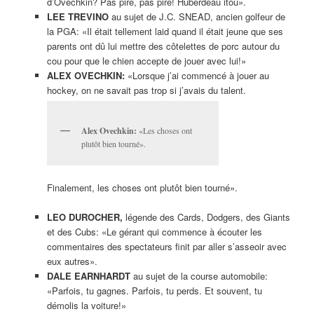
d’Ovechkin? Pas pire, pas pire! Huberdeau itou».
LEE TREVINO
au sujet de J.C. SNEAD, ancien golfeur de
la PGA: «Il était tellement laid quand il était jeune que ses
parents ont dû lui mettre des côtelettes de porc autour du
cou pour que le chien accepte de jouer avec lui!»
ALEX OVECHKIN:
«Lorsque j’ai commencé à jouer au
hockey, on ne savait pas trop si j’avais du talent.
Alex Ovechkin:
«Les choses ont
plutôt bien tourné».
Finalement, les choses ont plutôt bien tourné».
LEO DUROCHER,
légende des Cards, Dodgers, des Giants
et des Cubs: «Le gérant qui commence à écouter les
commentaires des spectateurs finit par aller s’asseoir avec
eux autres».
DALE EARNHARDT
au sujet de la course automobile:
«Parfois, tu gagnes. Parfois, tu perds. Et souvent, tu
démolis la voiture!»