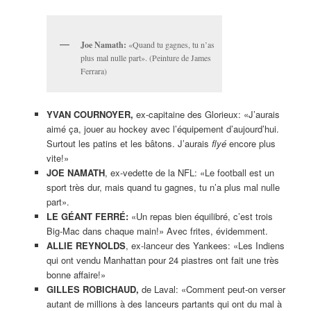
Joe Namath:
«Quand tu gagnes, tu n’as
plus mal nulle part». (Peinture de James
Ferrara)
YVAN COURNOYER,
ex-capitaine des Glorieux: «J’aurais
aimé ça, jouer au hockey avec l’équipement d’aujourd’hui.
Surtout les patins et les bâtons. J’aurais
flyé
encore plus
vite!»
JOE NAMATH
, ex-vedette de la NFL: «Le football est un
sport très dur, mais quand tu gagnes, tu n’a plus mal nulle
part».
LE GÉANT FERRÉ:
«Un repas bien équilibré, c’est trois
Big-Mac dans chaque main!» Avec frites, évidemment.
ALLIE REYNOLDS
, ex-lanceur des Yankees: «Les Indiens
qui ont vendu Manhattan pour 24 piastres ont fait une très
bonne affaire!»
GILLES ROBICHAUD,
de Laval: «Comment peut-on verser
autant de millions à des lanceurs partants qui ont du mal à