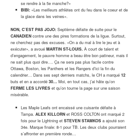
se rendre à la 5e manche?»
BIBI:
«Les meilleurs athlètes ont du feu dans le coeur et de
la glace dans les veines».
NON, C’EST PAS JOJO:
Septième défaite de suite pour le
CANADIEN
contre une des pires formations de la ligue. Surtout,
ne cherchez pas des excuses. «On a du mal à lire le jeu et à
exécuter», a avoué
MARTIN ST-LOUIS.
À court de talent et
d’engagement, le pauvre homme a beau être bon patineur, mais il
ne sait plus quoi dire…. Ça ne sera pas plus facile contre
Ottawa, Boston, les Panthers et les Rangers d’ici la fin du
calendrier… Dans ses sept derniers matchs, le CH a marqué
12
buts et en a accordé
30…
Moi, en tout cas, j’ai hâte qu’on
FERME LES LIVRES
et qu’on tourne la page sur une saison
misérable.
Les Maple Leafs ont encaissé une cuisante défaite à
Tampa.
ALEX KILLORN
et ROSS COLTON ont marqué 2
fois pour le Lightning et
STEVEN STAMKOS
a ajouté son
34e. Marque finale: 8-1 pour TB. Les deux clubs pourraient
s’affronter en première ronde…