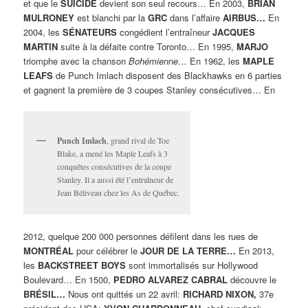
et que le
SUICIDE
devient son seul recours… En 2003,
BRIAN
MULRONEY
est blanchi par la
GRC
dans l’affaire
AIRBUS…
En
2004, les
SÉNATEURS
congédient l’entraîneur
JACQUES
MARTIN
suite à la défaite contre Toronto… En 1995,
MARJO
triomphe avec la chanson
Bohémienne…
En 1962, les
MAPLE
LEAFS
de Punch Imlach disposent des Blackhawks en 6 parties
et gagnent la première de 3 coupes Stanley consécutives… En
Punch Imlach
, grand rival de Toe
Blake, a mené les Maple Leafs à 3
conquêtes consécutives de la coupe
Stanley. Il a aussi été l’entraîneur de
Jean Béliveau chez les As de Québec.
2012, quelque 200 000 personnes défilent dans les rues de
MONTRÉAL
pour célébrer le
JOUR DE LA TERRE…
En 2013,
les
BACKSTREET BOYS
sont immortalisés sur Hollywood
Boulevard… En 1500,
PEDRO ALVAREZ CABRAL
découvre le
BRÉSIL…
Nous ont quittés un 22 avril:
RICHARD NIXON,
37e