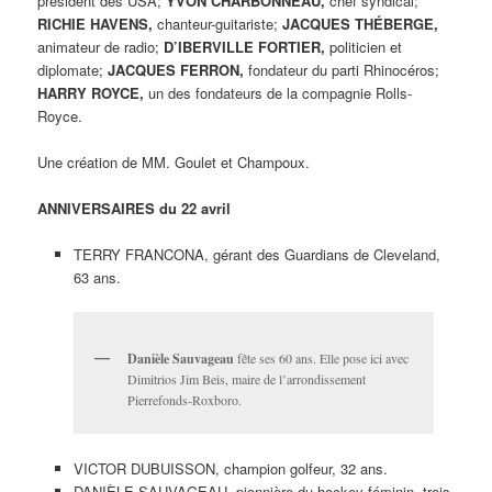
président des USA;
YVON CHARBONNEAU,
chef syndical;
RICHIE HAVENS,
chanteur-guitariste;
JACQUES THÉBERGE,
animateur de radio;
D’IBERVILLE FORTIER,
politicien et
diplomate;
JACQUES FERRON,
fondateur du parti Rhinocéros;
HARRY ROYCE,
un des fondateurs de la compagnie Rolls-
Royce.
Une création de MM. Goulet et Champoux.
ANNIVERSAIRES du 22 avril
TERRY FRANCONA, gérant des Guardians de Cleveland,
63 ans.
Danièle Sauvageau
fête ses 60 ans. Elle pose ici avec
Dimitrios Jim Beis, maire de l’arrondissement
Pierrefonds-Roxboro.
VICTOR DUBUISSON, champion golfeur, 32 ans.
DANIÈLE SAUVAGEAU, pionnière du hockey féminin, trois