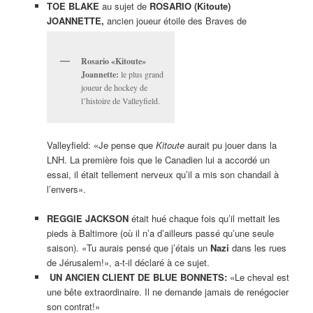
TOE BLAKE
au sujet de
ROSARIO (Kitoute)
JOANNETTE,
ancien joueur étoile des Braves de
Rosario «Kitoute»
Joannette:
le plus grand
joueur de hockey de
l’histoire de Valleyfield.
Valleyfield: «Je pense que
Kitoute
aurait pu jouer dans la
LNH. La première fois que le Canadien lui a accordé un
essai, il était tellement nerveux qu’il a mis son chandail à
l’envers».
REGGIE JACKSON
était hué chaque fois qu’il mettait les
pieds à Baltimore (où il n’a d’ailleurs passé qu’une seule
saison). «Tu aurais pensé que j’étais un
Nazi
dans les rues
de Jérusalem!», a-t-il déclaré à ce sujet.
UN ANCIEN CLIENT DE BLUE BONNETS:
«Le cheval est
une bête extraordinaire. Il ne demande jamais de renégocier
son contrat!»