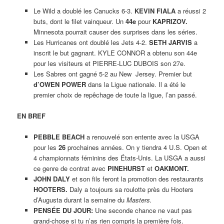
Le Wild a doublé les Canucks 6-3.
KEVIN FIALA
a réussi 2
buts, dont le filet vainqueur. Un
44e
pour
KAPRIZOV.
Minnesota pourrait causer des surprises dans les séries.
Les Hurricanes ont doublé les Jets 4-2.
SETH JARVIS
a
inscrit le but gagnant. KYLE CONNOR a obtenu son 44e
pour les visiteurs et PIERRE-LUC DUBOIS son 27e.
Les Sabres ont gagné 5-2 au New Jersey. Premier but
d’OWEN POWER
dans la Ligue nationale. Il a été le
premier choix de repêchage de toute la ligue, l’an passé.
EN BREF
PEBBLE BEACH
a renouvelé son entente avec la USGA
pour les
26
prochaines années. On y tiendra 4 U.S. Open et
4 championnats féminins des États-Unis. La USGA a aussi
ce genre de contrat avec
PINEHURST
et
OAKMONT.
JOHN DALY
et son fils feront la promotion des restaurants
HOOTERS.
Daly a toujours sa roulotte près du Hooters
d’Augusta durant la semaine du
Masters.
PENSÉE DU JOUR:
Une seconde chance ne vaut pas
grand-chose si tu n’as rien compris la première fois.