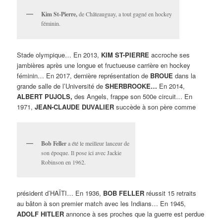
Kim St-Pierre,
de Châteauguay, a tout gagné en hockey
féminin.
Stade olympique… En 2013,
KIM ST-PIERRE
accroche ses
jambières après une longue et fructueuse carrière en hockey
féminin… En 2017, dernière représentation de
BROUE
dans la
grande salle de l’Université de
SHERBROOKE…
En 2014,
ALBERT PUJOLS,
des Angels, frappe son 500e circuit… En
1971,
JEAN-CLAUDE DUVALIER
succède à son père comme
Bob Feller
a été le meilleur lanceur de
son époque. Il pose ici avec Jackie
Robinson en 1962.
président d’HAÏTI… En 1936,
BOB FELLER
réussit 15 retraits
au bâton à son premier match avec les Indians… En 1945,
ADOLF HITLER
annonce à ses proches que la guerre est perdue