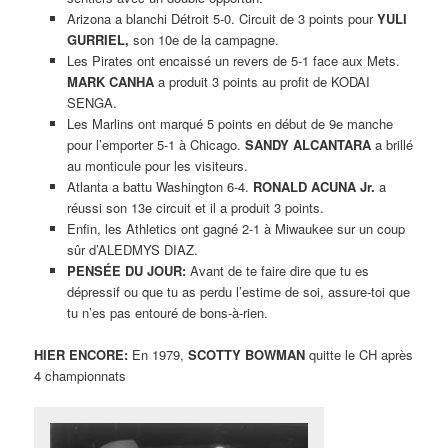
Arizona a blanchi Détroit 5-0. Circuit de 3 points pour
YULI
GURRIEL,
son 10e de la campagne.
Les Pirates ont encaissé un revers de 5-1 face aux Mets.
MARK CANHA
a produit 3 points au profit de KODAI
SENGA.
Les Marlins ont marqué 5 points en début de 9e manche
pour l’emporter 5-1 à Chicago.
SANDY ALCANTARA
a brillé
au monticule pour les visiteurs.
Atlanta a battu Washington 6-4.
RONALD ACUNA Jr.
a
réussi son 13e circuit et il a produit 3 points.
Enfin, les Athletics ont gagné 2-1 à Miwaukee sur un coup
sûr d’ALEDMYS DIAZ.
PENSÉE DU JOUR:
Avant de te faire dire que tu es
dépressif ou que tu as perdu l’estime de soi, assure-toi que
tu n’es pas entouré de bons-à-rien.
HIER ENCORE:
En 1979,
SCOTTY BOWMAN
quitte le CH après
4 championnats