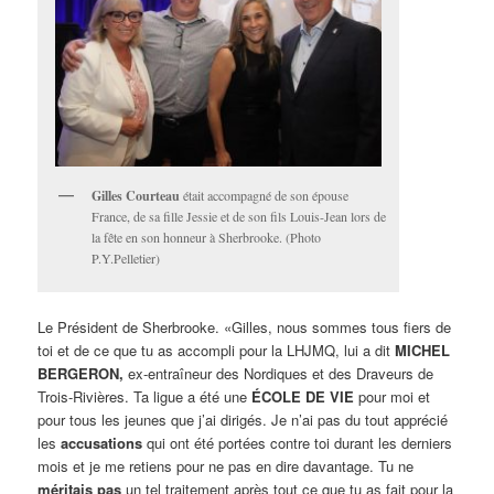
Gilles Courteau
était accompagné de son épouse
France, de sa fille Jessie et de son fils Louis-Jean lors de
la fête en son honneur à Sherbrooke. (Photo
P.Y.Pelletier)
Le Président de Sherbrooke. «Gilles, nous sommes tous fiers de
toi et de ce que tu as accompli pour la LHJMQ, lui a dit
MICHEL
BERGERON,
ex-entraîneur des Nordiques et des Draveurs de
Trois-Rivières. Ta ligue a été une
ÉCOLE DE VIE
pour moi et
pour tous les jeunes que j’ai dirigés. Je n’ai pas du tout apprécié
les
accusations
qui ont été portées contre toi durant les derniers
mois et je me retiens pour ne pas en dire davantage. Tu ne
méritais pas
un tel traitement après tout ce que tu as fait pour la