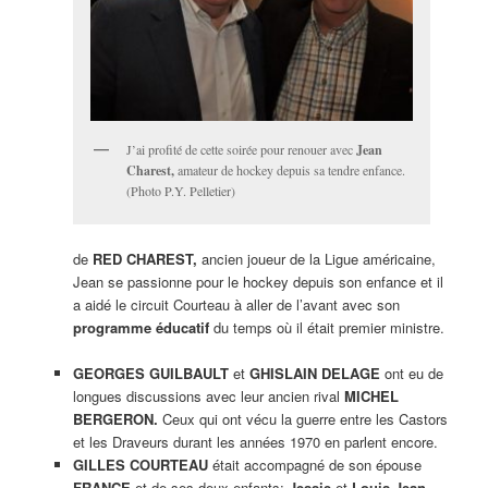
J’ai profité de cette soirée pour renouer avec
Jean
Charest,
amateur de hockey depuis sa tendre enfance.
(Photo P.Y. Pelletier)
de
RED CHAREST,
ancien joueur de la Ligue américaine,
Jean se passionne pour le hockey depuis son enfance et il
a aidé le circuit Courteau à aller de l’avant avec son
programme éducatif
du temps où il était premier ministre.
GEORGES GUILBAULT
et
GHISLAIN DELAGE
ont eu de
longues discussions avec leur ancien rival
MICHEL
BERGERON.
Ceux qui ont vécu la guerre entre les Castors
et les Draveurs durant les années 1970 en parlent encore.
GILLES COURTEAU
était accompagné de son épouse
FRANCE
et de ses deux enfants:
Jessie
et
Louis-Jean.