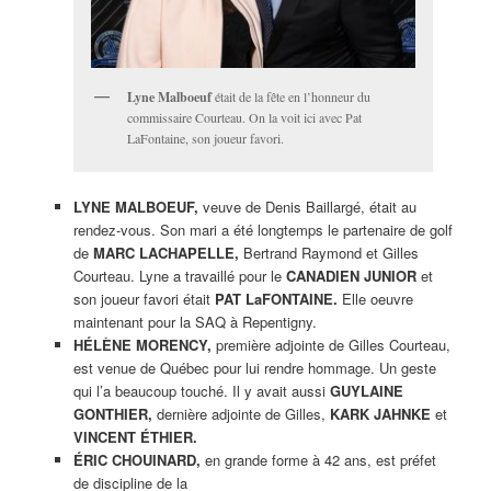
Lyne Malboeuf
était de la fête en l’honneur du
commissaire Courteau. On la voit ici avec Pat
LaFontaine, son joueur favori.
LYNE MALBOEUF,
veuve de Denis Baillargé, était au
rendez-vous. Son mari a été longtemps le partenaire de golf
de
MARC LACHAPELLE,
Bertrand Raymond et Gilles
Courteau. Lyne a travaillé pour le
CANADIEN JUNIOR
et
son joueur favori était
PAT LaFONTAINE.
Elle oeuvre
maintenant pour la SAQ à Repentigny.
HÉLÈNE MORENCY,
première adjointe de Gilles Courteau,
est venue de Québec pour lui rendre hommage. Un geste
qui l’a beaucoup touché. Il y avait aussi
GUYLAINE
GONTHIER,
dernière adjointe de Gilles,
KARK JAHNKE
et
VINCENT ÉTHIER.
ÉRIC CHOUINARD,
en grande forme à 42 ans, est préfet
de discipline de la