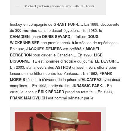
Michael Jackson
a triomphé avec l’album Thriller.
hockey en compagnie de
GRANT FUHR….
En 1999, découverte
de
200 momies
dans le désert égyptien… En 1980, le
CANADIEN
ignore
DENIS SAVARD
et fait de
DOUG
WICKENHEISER
son premier choix à la séance de repêchage…
En 1992,
JACQUES DEMERS
est préféré à
MICHEL
BERGERON
pour diriger le Canadien… En 1990,
LISE
BISSONNETTE
est nommée directrice du journal
LE DEVOIR…
En 2003, six lanceurs des
ASTROS
unissent leurs efforts pour
lancer un «no-hitter» contre les Yankees… En 1962,
FRANK
MORRIS
réussit à s’évader de la prison
d’ALCATRAZ
avec deux
complices… En 1993, sortie du film
JURASSIC PARK…
En
2015, le lanceur
ÉRIK BÉDARD
prend sa retraite… En 1998,
FRANK MAHOVLICH
est nommé sénateur par le