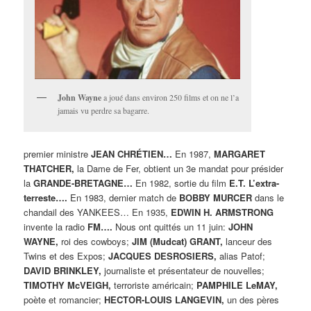
John Wayne
a joué dans environ 250 films et on ne l’a
jamais vu perdre sa bagarre.
premier ministre
JEAN CHRÉTIEN…
En 1987,
MARGARET
THATCHER,
la Dame de Fer, obtient un 3e mandat pour présider
la
GRANDE-BRETAGNE…
En 1982, sortie du film
E.T. L’extra-
terreste….
En 1983, dernier match de
BOBBY MURCER
dans le
chandail des YANKEES… En 1935,
EDWIN H. ARMSTRONG
invente la radio
FM….
Nous ont quittés un 11 juin:
JOHN
WAYNE,
roi des cowboys;
JIM (Mudcat) GRANT,
lanceur des
Twins et des Expos;
JACQUES DESROSIERS,
alias Patof;
DAVID BRINKLEY,
journaliste et présentateur de nouvelles;
TIMOTHY McVEIGH,
terroriste américain;
PAMPHILE LeMAY,
poète et romancier;
HECTOR-LOUIS LANGEVIN,
un des pères