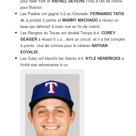
pour New York et
RAFAEL DEVERS
(15e) a fait de même
pour Boston.
Les Padres ont gagné 3-2 au Colorado.
FERNANDO TATIS
Jr.
a produit 2 points et
MANNY MACHADO
a réussi un
beau jeu défensif à main nue en fin de match.
Les Rangers du Texas ont doublé Tampa 8-4.
COREY
SEAGER
a réussi 5 c.s., dont un circuit, et il a fait compter
4 points. Une 9e victoire pour le vétéran
NATHAN
EOVALDI.
Les Cubs ont blanchi les Giants 4-0.
KYLE HENDRICKS
a
limité ses adversaires à un