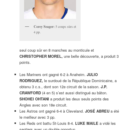
Corey Seager:
5 coups sûrs et
4 pp.
seul coup sûr en 8 manches au monticule et
CHRISTOPHER MOREL,
une belle découverte, a produit 3
points.
Les Mariners ont gagné 6-2 à Anaheim.
JULIO
RODRIGUEZ,
le surdoué de la République Dominicaine, a
obtenu 3 c.s., dont son 12e circuit de la saison.
J.P.
CRAWFORD
(4 en 5) s’est aussi distingué au bâton.
SHOHEI OHTANI
a produit les deux seuls points des
Angles avec son 18e circuit.
Les Astros ont gagné 6-4 à Cleveland.
JOSÉ ABREU
a été
le meilleur avec 3 pp.
Les Reds ont battu St-Louis 8-4.
LUKE MAILE
a vidé les
sentiers avec un double opportun.