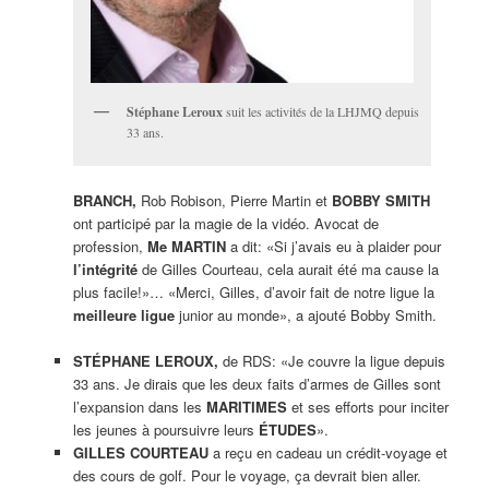
Stéphane Leroux
suit les activités de la LHJMQ depuis
33 ans.
BRANCH,
Rob Robison, Pierre Martin et
BOBBY SMITH
ont participé par la magie de la vidéo. Avocat de
profession,
Me MARTIN
a dit: «Si j’avais eu à plaider pour
l’intégrité
de Gilles Courteau, cela aurait été ma cause la
plus facile!»… «Merci, Gilles, d’avoir fait de notre ligue la
meilleure ligue
junior au monde», a ajouté Bobby Smith.
STÉPHANE LEROUX,
de RDS: «Je couvre la ligue depuis
33 ans. Je dirais que les deux faits d’armes de Gilles sont
l’expansion dans les
MARITIMES
et ses efforts pour inciter
les jeunes à poursuivre leurs
ÉTUDES
».
GILLES COURTEAU
a reçu en cadeau un crédit-voyage et
des cours de golf. Pour le voyage, ça devrait bien aller.