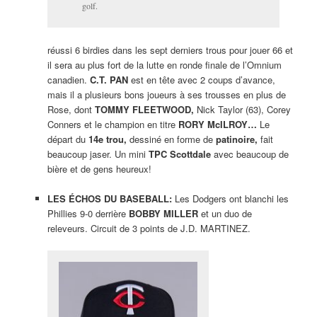
golf.
réussi 6 birdies dans les sept derniers trous pour jouer 66 et
il sera au plus fort de la lutte en ronde finale de l’Omnium
canadien.
C.T. PAN
est en tête avec 2 coups d’avance,
mais il a plusieurs bons joueurs à ses trousses en plus de
Rose, dont
TOMMY FLEETWOOD,
Nick Taylor (63), Corey
Conners et le champion en titre
RORY McILROY…
Le
départ du
14e trou,
dessiné en forme de
patinoire,
fait
beaucoup jaser. Un mini
TPC Scottdale
avec beaucoup de
bière et de gens heureux!
LES ÉCHOS DU BASEBALL:
Les Dodgers ont blanchi les
Phillies 9-0 derrière
BOBBY MILLER
et un duo de
releveurs. Circuit de 3 points de J.D. MARTINEZ.