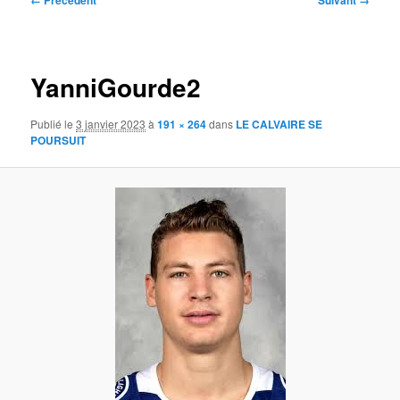
← Précédent
Suivant →
des
images
YanniGourde2
Publié le
3 janvier 2023
à
191 × 264
dans
LE CALVAIRE SE
POURSUIT