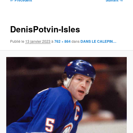
← Précédent
Suivant →
des
images
DenisPotvin-Isles
Publié le
13 janvier 2023
à
762 × 864
dans
DANS LE CALEPIN…