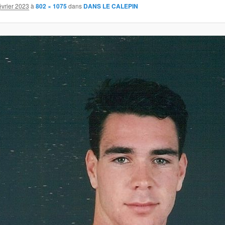
évrier 2023
à
802 × 1075
dans
DANS LE CALEPIN