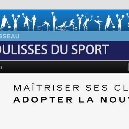
au: Les Coulisses du Sport
rs