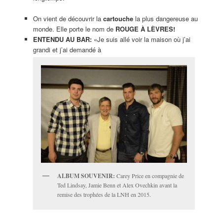
On vient de découvrir la
cartouche
la plus dangereuse au
monde. Elle porte le nom de
ROUGE À
LÈVRES!
ENTENDU AU BAR:
«Je suis allé voir la maison où j’ai
grandi et j’ai demandé à
ALBUM SOUVENIR:
Carey Price en compagnie de
Ted Lindsay, Jamie Benn et Alex Ovechkin avant la
remise des trophées de la LNH en 2015.