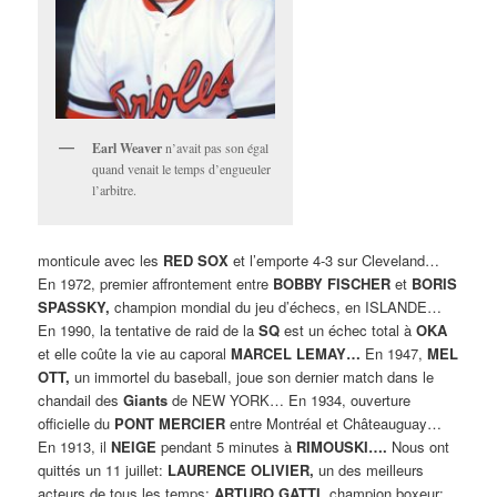
Earl Weaver
n’avait pas son égal
quand venait le temps d’engueuler
l’arbitre.
monticule avec les
RED SOX
et l’emporte 4-3 sur Cleveland…
En 1972, premier affrontement entre
BOBBY FISCHER
et
BORIS
SPASSKY,
champion mondial du jeu d’échecs, en ISLANDE…
En 1990, la tentative de raid de la
SQ
est un échec total à
OKA
et elle coûte la vie au caporal
MARCEL LEMAY…
En 1947,
MEL
OTT,
un immortel du baseball, joue son dernier match dans le
chandail des
Giants
de NEW YORK… En 1934, ouverture
officielle du
PONT MERCIER
entre Montréal et Châteauguay…
En 1913, il
NEIGE
pendant 5 minutes à
RIMOUSKI….
Nous ont
quittés un 11 juillet:
LAURENCE OLIVIER,
un des meilleurs
acteurs de tous les temps;
ARTURO GATTI,
champion boxeur;