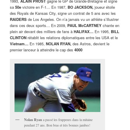
1993,
ALAIN PROST
gagne le GP de Grande-Bretagne et signe
sa
50e
victoire en F-1… En 1987,
BO JACKSON,
joueur étoile
des Royals de Kansas City, signe un contrat de 5 ans avec les
RAIDERS
de Los Angeles. On n’a jamais vu un athlète s’illustrer
dans ces deux sports… En 2009,
PAUL McCARTNEY
chante en
plein air devant des milliers de fans à
HALIFAX…
En 1995,
BILL
CLINTON
rétablit les relations diplomatiques entre les USA et le
Vietnam…
En 1985,
NOLAN RYAN,
des Astros, devient le
premier lanceur à atteindre le cap des
4000
Nolan Ryan
a passé les frappeurs dans la mitaine
pendant 27 ans. Bon bras et très bonnes jambes!