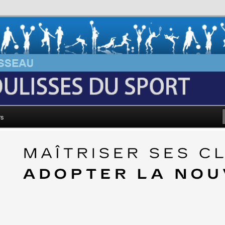
au: Les Coulisses du Sport
rs