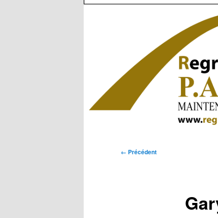
Navigation
← Précédent
des
images
Gar