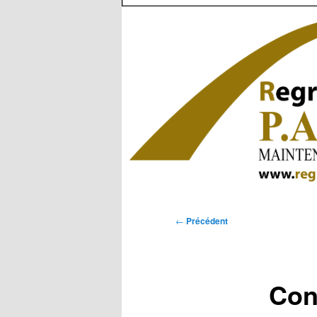
Navigation
←
Précédent
des
articles
Con