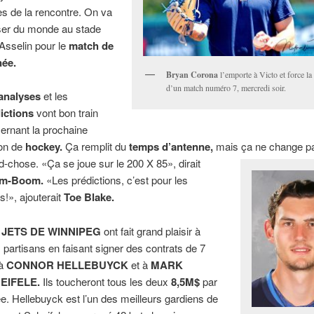
les de la rencontre. On va
ser du monde au stade
Asselin pour le
match de
née.
Bryan Corona
l’emporte à Victo et force la
d’un match numéro 7, mercredi soir.
analyses
et les
ictions
vont bon train
ernant la prochaine
on de
hockey.
Ça remplit du
temps d’antenne,
mais ça ne change p
d-chose. «Ça se joue sur le 200 X 85», dirait
m-Boom.
«Les prédictions, c’est pour les
s!», ajouterait
Toe Blake.
 JETS DE WINNIPEG
ont fait grand plaisir à
s partisans en faisant signer des contrats de 7
 à
CONNOR HELLEBUYCK
et à
MARK
EIFELE.
Ils toucheront tous les deux
8,5M$
par
e. Hellebuyck est l’un des meilleurs gardiens de