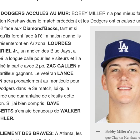
 DODGERS ACCULÉS AU MUR:
BOBBY MILLER n’a pas mieux fai
ton Kershaw dans le match précédent et les Dodgers ont encaissé u
-2 face aux
Diamond’Backs,
tant et si
qu’ils feront face à l’élimination quand ils
résenteront en Arizona.
LOURDES
RIEL Jr.,
un ancien des Blue Jays, a
é la longue balle pour les visiteurs et il a
iné la partie avec 2 pp.
ZAC GALLEN
a
’artilleur gagnant. Le vétéran
LANCE
N
sera probablement au monticule pour
Dodgers dans le 3e match, lui qui a
rdé une quarantaine de circuits cette
on. Si j’ai bien compris,
DAVE
BERTS
s’ennuie beaucoup de
WALKER
HLER.
Bobby Miller
n’a pas é
LIEMENT DES BRAVES:
À Atlanta, les
que Clayton Kershaw et