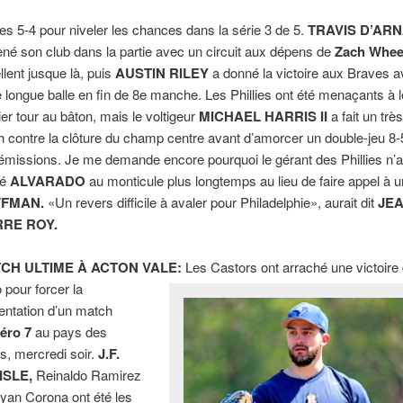
lies 5-4 pour niveler les chances dans la série 3 de 5.
TRAVIS D’AR
né son club dans la partie avec un circuit aux dépens de
Zach Wheel
llent jusque là, puis
AUSTIN RILEY
a donné la victoire aux Braves 
e longue balle en fin de 8e manche. Les Phillies ont été menaçants à l
ier tour au bâton, mais le voltigeur
MICHAEL HARRIS II
a fait un trè
h contre la clôture du champ centre avant d’amorcer un double-jeu 8-
émissions. Je me demande encore pourquoi le gérant des Phillies n’
sé
ALVARADO
au monticule plus longtemps au lieu de faire appel à u
FFMAN.
«Un revers difficile à avaler pour Philadelphie», aurait dit
JEA
RRE ROY.
CH ULTIME À ACTON VALE:
Les Castors ont arraché une victoire
o pour forcer la
entation d’un match
éro 7
au pays des
is, mercredi soir.
J.F.
ISLE,
Reinaldo Ramirez
ryan Corona ont été les