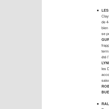
LES
Clay
de 4
bien 
se p
GUR
frapp
term
été l
LYN
les 
acco
sais
RO
BUE
RAL