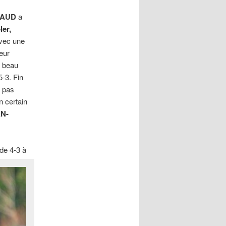
NAUD
a
er,
avec une
eur
s beau
5-3. Fin
a pas
n certain
N-
 de 4-3 à