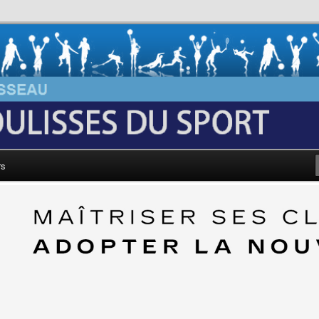
au: Les Coulisses du Sport
rs