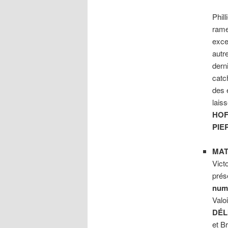
Phil
rame
exce
autr
dern
catc
des 
lais
HO
PIE
MAT
Vict
prés
num
Valo
DÉL
et B