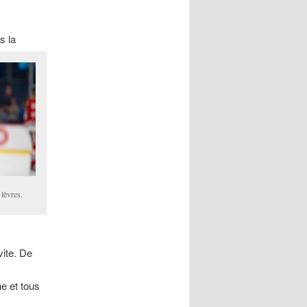
s la
 lèvres.
vite. De
e et tous