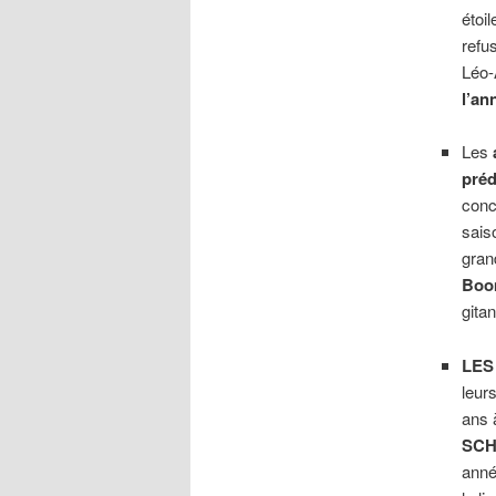
étoi
refu
Léo-
l’an
Les
préd
conc
sais
gran
Boo
gitan
LES
leur
ans
SCH
anné