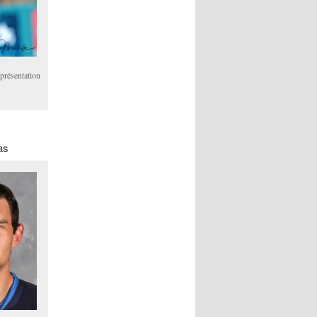
 présentation
as