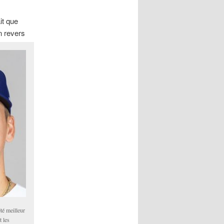
t que
n revers
té meilleur
 les