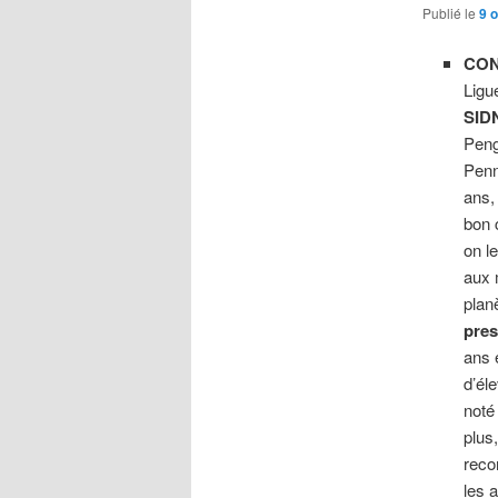
Publié le
9 
CON
Ligu
SID
Peng
Penn
ans,
bon 
on le
aux 
plan
pres
ans 
d’él
noté
plus
reco
les 