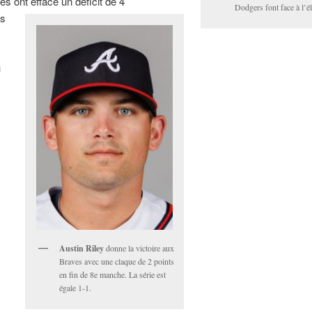
es ont effacé un déficit de 4
Dodgers font face à l’é
ts
u
Austin Riley
donne la victoire aux
Braves avec une claque de 2 points
en fin de 8e manche. La série est
égale 1-1.