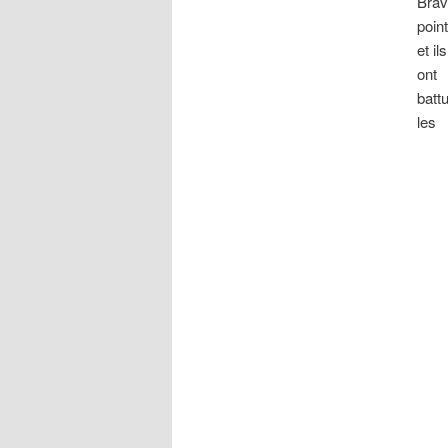
Brav
poin
et ils
ont
batt
les