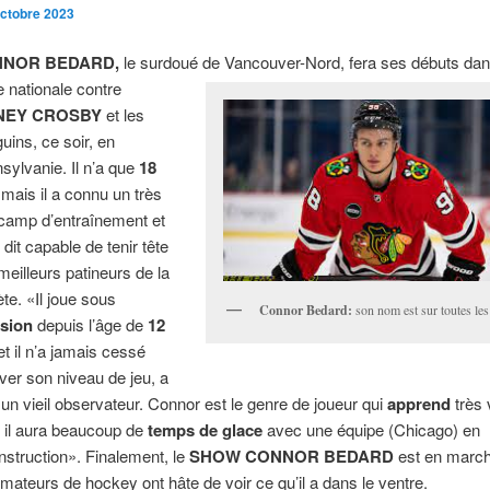
octobre 2023
NOR BEDARD,
le surdoué de Vancouver-Nord, fera ses débuts dan
e nationale contre
NEY CROSBY
et les
uins, ce soir, en
sylvanie. Il n’a que
18
 mais il a connu un très
camp d’entraînement et
 dit capable de tenir tête
meilleurs patineurs de la
ète. «Il joue sous
Connor Bedard:
son nom est sur toutes les
sion
depuis l’âge de
12
et il n’a jamais cessé
ever son niveau de jeu, a
 un vieil observateur. Connor est le genre de joueur qui
apprend
très 
, il aura beaucoup de
temps de glace
avec une équipe (Chicago) en
nstruction». Finalement, le
SHOW CONNOR BEDARD
est en march
amateurs de hockey ont hâte de voir ce qu’il a dans le ventre.