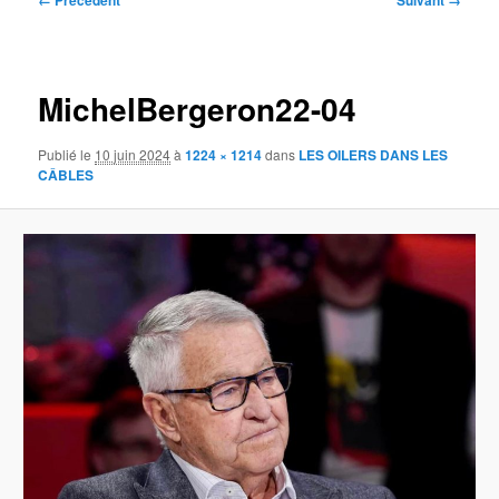
← Précédent
Suivant →
des
images
MichelBergeron22-04
Publié le
10 juin 2024
à
1224 × 1214
dans
LES OILERS DANS LES
CÂBLES