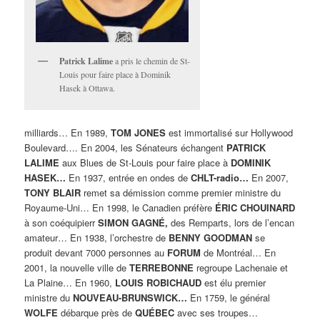
Patrick Lalime
a pris le chemin de St-
Louis pour faire place à Dominik
Hasek à Ottawa.
milliards… En 1989,
TOM JONES
est immortalisé sur Hollywood
Boulevard…. En 2004, les Sénateurs échangent
PATRICK
LALIME
aux Blues de St-Louis pour faire place à
DOMINIK
HASEK…
En 1937, entrée en ondes de
CHLT-radio…
En 2007,
TONY BLAIR
remet sa démission comme premier ministre du
Royaume-Uni… En 1998, le Canadien préfère
ÉRIC CHOUINARD
à son coéquipierr
SIMON GAGNÉ,
des Remparts, lors de l’encan
amateur… En 1938, l’orchestre de
BENNY GOODMAN
se
produit devant 7000 personnes au
FORUM
de Montréal… En
2001, la nouvelle ville de
TERREBONNE
regroupe Lachenaie et
La Plaine… En 1960,
LOUIS ROBICHAUD
est élu premier
ministre du
NOUVEAU-BRUNSWICK…
En 1759, le général
WOLFE
débarque près de
QUÉBEC
avec ses troupes…