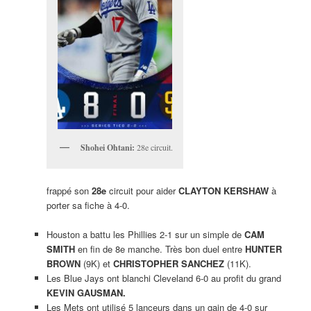
Shohei Ohtani:
28e circuit.
frappé son
28e
circuit pour aider
CLAYTON KERSHAW
à
porter sa fiche à 4-0.
Houston a battu les Phillies 2-1 sur un simple de
CAM
SMITH
en fin de 8e manche. Très bon duel entre
HUNTER
BROWN
(9K) et
CHRISTOPHER SANCHEZ
(11K).
Les Blue Jays ont blanchi Cleveland 6-0 au profit du grand
KEVIN GAUSMAN.
Les Mets ont utilisé 5 lanceurs dans un gain de 4-0 sur