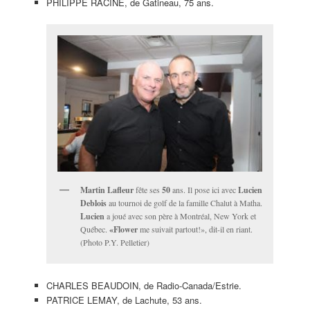
PHILIPPE RACINE, de Gatineau, 75 ans.
Martin Lafleur
fête ses
50
ans. Il pose ici avec
Lucien
Deblois
au tournoi de golf de la famille Chalut à Matha.
Lucien
a joué avec son père à Montréal, New York et
Québec.
«Flower
me suivait partout!», dit-il en riant.
(Photo P.Y. Pelletier)
CHARLES BEAUDOIN, de Radio-Canada/Estrie.
PATRICE LEMAY, de Lachute, 53 ans.