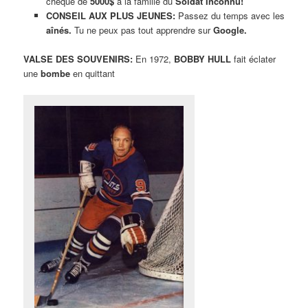
chèque de
5000$
à la famille du
Soldat Inconnu!
CONSEIL AUX PLUS JEUNES:
Passez du temps avec les
aînés.
Tu ne peux pas tout apprendre sur
Google.
VALSE DES SOUVENIRS:
En 1972,
BOBBY HULL
fait éclater
une
bombe
en quittant