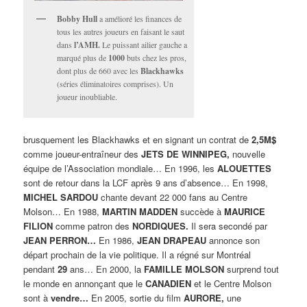
Bobby Hull
a amélioré les finances de
tous les autres joueurs en faisant le saut
dans
l’AMH.
Le puissant ailier gauche a
marqué plus de
1000
buts chez les pros,
dont plus de 660 avec les
Blackhawks
(séries éliminatoires comprises). Un
joueur inoubliable.
brusquement les Blackhawks et en signant un contrat de
2,5M$
comme joueur-entraîneur des
JETS DE WINNIPEG,
nouvelle
équipe de l’Association mondiale… En 1996, les
ALOUETTES
sont de retour dans la LCF après 9 ans d’absence… En 1998,
MICHEL SARDOU
chante devant 22 000 fans au Centre
Molson… En 1988,
MARTIN MADDEN
succède à
MAURICE
FILION
comme patron des
NORDIQUES.
Il sera secondé par
JEAN PERRON…
En 1986,
JEAN DRAPEAU
annonce son
départ prochain de la vie politique. Il a régné sur Montréal
pendant
29
ans… En 2000, la
FAMILLE MOLSON
surprend tout
le monde en annonçant que le
CANADIEN
et le Centre Molson
sont à
vendre…
En 2005, sortie du film
AURORE,
une