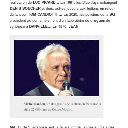
réalisation de
LUC PICARD…
En 1991, les Blue Jays échangent
DENIS BOUCHER
et deux autres joueurs aux Indians en retour
du lanceur
TOM CANDIOTTI….
En 2020, les policiers de la
SQ
procèdent au démantèlement d’un laboratoire de
drogues
de
synthèse à
DANVILLE…
En 1970,
JEAN
Michel Sardou,
un des grands de la chanson française, a
attiré 22 000 fans au Centre Molson.
MALO,
de Sherbrooke, est la révélation de l’année au Gala des