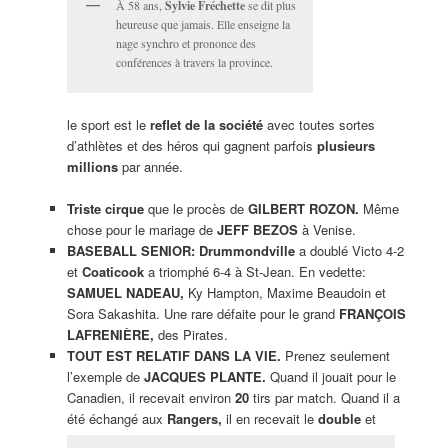
À 58 ans,
Sylvie Fréchette
se dit plus
heureuse que jamais. Elle enseigne la
nage synchro et prononce des
conférences à travers la province.
le sport est le
reflet de la société
avec toutes sortes
d’athlètes et des héros qui gagnent parfois
plusieurs
millions
par année.
Triste cirque
que le procès de
GILBERT ROZON.
Même
chose pour le mariage de
JEFF BEZOS
à Venise.
BASEBALL SENIOR: Drummondville
a doublé Victo 4-2
et
Coaticook
a triomphé 6-4 à St-Jean. En vedette:
SAMUEL NADEAU,
Ky Hampton, Maxime Beaudoin et
Sora Sakashita. Une rare défaite pour le grand
FRANÇOIS
LAFRENIÈRE,
des Pirates.
TOUT EST RELATIF DANS LA VIE.
Prenez seulement
l’exemple de
JACQUES PLANTE.
Quand il jouait pour le
Canadien, il recevait environ
20
tirs par match. Quand il a
été échangé aux
Rangers,
il en recevait le
double
et