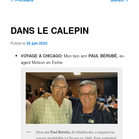
Précédent
Suivant
des
articles
DANS LE CALEPIN
Publié le
26 juin 2025
VOYAGE À CHICAGO:
Mon bon ami
PAUL BÉRUBÉ,
ex-
agent Molson en Estrie
Mon ami
Paul Bérubé,
de Sherbrooke, a organisé un
voyage inoubliable à Chicago en 1969. Pour seulement