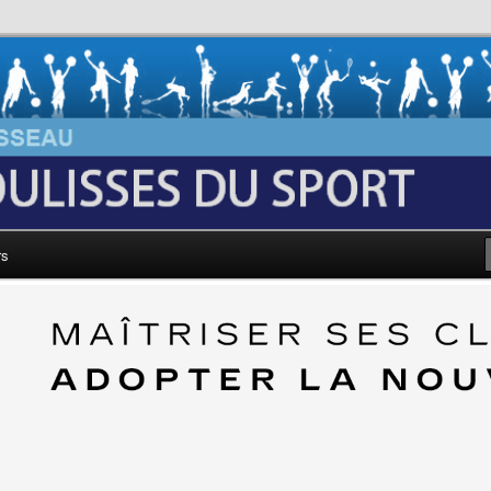
au: Les Coulisses du Sport
rs