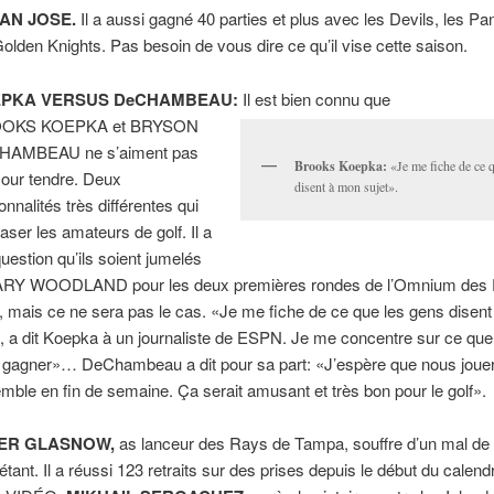
AN JOSE.
Il a aussi gagné 40 parties et plus avec les Devils, les Pa
Golden Knights. Pas besoin de vous dire ce qu’il vise cette saison.
PKA VERSUS DeCHAMBEAU:
Il est bien connu que
OKS KOEPKA et BRYSON
HAMBEAU ne s’aiment pas
Brooks Koepka:
«Je me fiche de ce q
our tendre. Deux
disent à mon sujet».
onnalités très différentes qui
jaser les amateurs de golf. Il a
question qu’ils soient jumelés
RY WOODLAND pour les deux premières rondes de l’Omnium des É
, mais ce ne sera pas le cas. «Je me fiche de ce que les gens disen
t, a dit Koepka à un journaliste de ESPN. Je me concentre sur ce que j
 gagner»… DeChambeau a dit pour sa part: «J’espère que nous joue
mble en fin de semaine. Ça serait amusant et très bon pour le golf».
ER GLASNOW,
as lanceur des Rays de Tampa, souffre d’un mal de
étant. Il a réussi 123 retraits sur des prises depuis le début du calendr