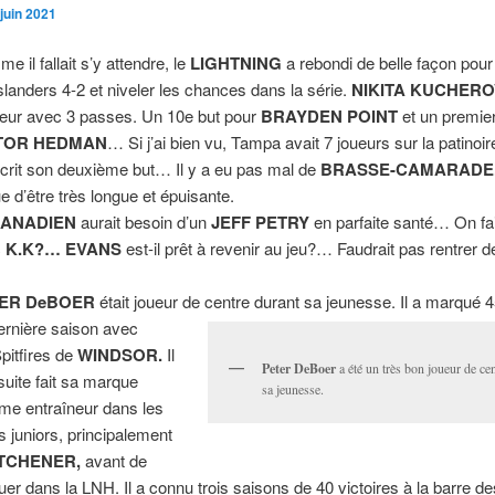
juin 2021
e il fallait s’y attendre, le
LIGHTNING
a rebondi de belle façon pour
Islanders 4-2 et niveler les chances dans la série.
NIKITA KUCHER
leur avec 3 passes. Un 10e but pour
BRAYDEN POINT
et un premie
TOR HEDMAN
… Si j’ai bien vu, Tampa avait 7 joueurs sur la patinoir
scrit son deuxième but… Il y a eu pas mal de
BRASSE-CAMARADE
ue d’être très longue et épuisante.
ANADIEN
aurait besoin d’un
JEFF PETRY
en parfaite santé… On fai
c
K.K?… EVANS
est-il prêt à revenir au jeu?… Faudrait pas rentrer 
ER DeBOER
était joueur de centre durant sa jeunesse. Il a marqué 4
ernière saison avec
Spitfires de
WINDSOR.
Il
Peter DeBoer
a été un très bon joueur de ce
suite fait sa marque
sa jeunesse.
e entraîneur dans les
s juniors, principalement
TCHENER,
avant de
uer dans la LNH. Il a connu trois saisons de 40 victoires à la barre d