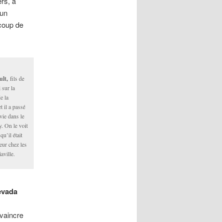
ers, a
 un
coup de
ult,
fils de
 sur la
de la
t il a passé
vie dans le
. On le voit
qu’il était
ur chez les
aville.
evada
 vaincre