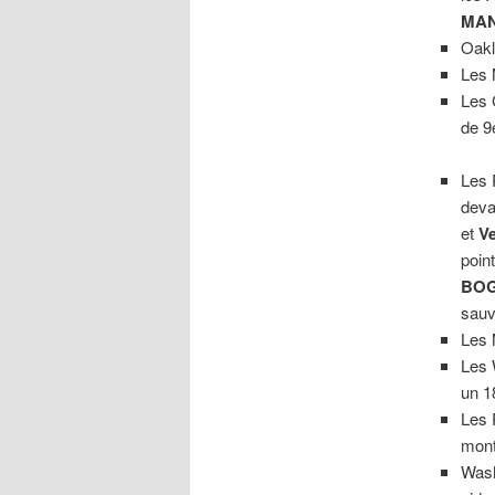
MA
Oakl
Les 
Les 
de 9
Les 
deva
et
V
poin
BO
sau
Les 
Les 
un 1
Les 
mont
Wash