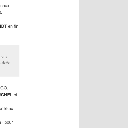
gnaux.
.
IDT
en fin
ne la
in de 9e
UGO.
UCHEL
et
rillé au
m» pour