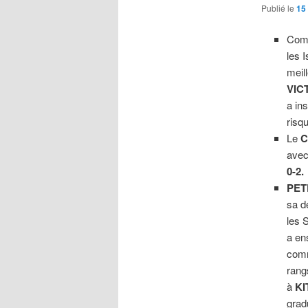
Publié le
15 
Comm
les 
meil
VIC
a in
risq
Le
C
ave
0-2.
PET
sa d
les 
a en
comm
rang
à
KI
grad