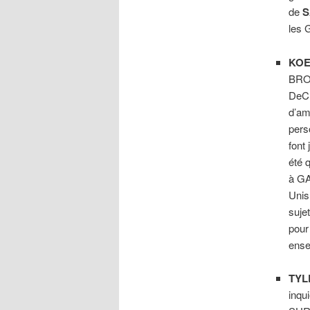
de
S
les 
KOE
BRO
DeC
d’am
pers
font 
été 
à GA
Unis
suje
pour
ense
TYL
inqui