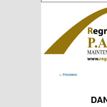
Navigation
←
Précédent
des
articles
DAN