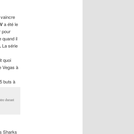
 vaincre
OV
a été le
r pour
e quand il
.
La série
t quoi
de Vegas à
5 buts à
ntre durant
es Sharks