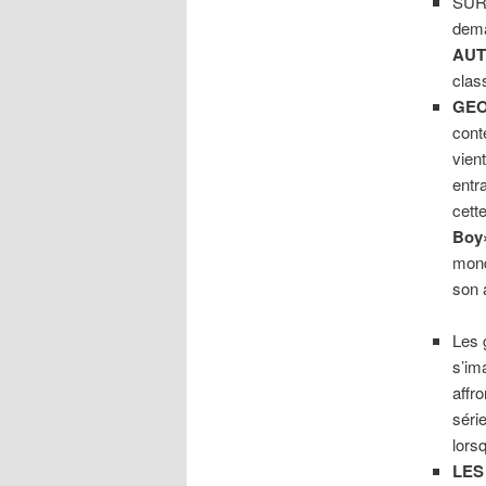
SUR
dema
AU
clas
GEO
cont
vien
entr
cette
Boy
mond
son
Les 
s’im
affr
séri
lors
LES