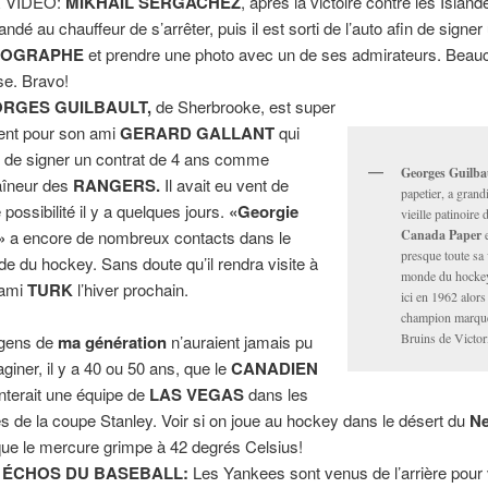
 VIDÉO:
MIKHAIL SERGACHEZ
, après la victoire contre les Island
ndé au chauffeur de s’arrêter, puis il est sorti de l’auto afin de signer
TOGRAPHE
et prendre une photo avec un de ses admirateurs. Beau
se. Bravo!
RGES GUILBAULT,
de Sherbrooke, est super
ent pour son ami
GERARD GALLANT
qui
t de signer un contrat de 4 ans comme
Georges Guilba
aîneur des
RANGERS.
Il avait eu vent de
papetier, a grandi
 possibilité il y a quelques jours.
«Georgie
vieille patinoire 
»
a encore de nombreux contacts dans le
Canada Paper
e
presque toute sa 
e du hockey. Sans doute qu’il rendra visite à
monde du hockey
 ami
TURK
l’hiver prochain.
ici en 1962 alors 
champion marque
Bruins de Victori
gens de
ma génération
n’auraient jamais pu
aginer, il y a 40 ou 50 ans, que le
CANADIEN
onterait une équipe de
LAS VEGAS
dans les
es de la coupe Stanley. Voir si on joue au hockey dans le désert du
N
que le mercure grimpe à 42 degrés Celsius!
 ÉCHOS DU BASEBALL:
Les Yankees sont venus de l’arrière pour