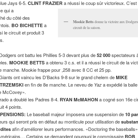
Blue Jays 6-5.
CLINT FRAZIER
a réussi le coup sûr victorieux. C’est
ve qui a
ché du côté des
Mookie Betts
donne la victoire aux Dodgers
ntois.
BO BICHETTE
a
circuit de la saison.
i le circuit et produit 3
ts.
Dodgers ont battu les Phillies 5-3 devant plus de
52 000
spectateurs 
les.
MOOKIE BETTS
a obtenu 3 c.s. et il a réussi le circuit de la vict
e manche. Mookie frappe pour ,258 avec 8 CC et 25 pp.
Giants ont vaincu les D’Backs 9-8 sur le grand chelem de
MIKE
TRZEMSKI
en fin de 8e manche. Le neveu de
Yaz
a expédié la ball
ie McCovey».
rado a doublé les Padres 8-4.
RYAN McMAHON
a cogné son 16e cir
it 4 points.
PENSIONS:
Le baseball majeur imposera une suspension de
10 par
eurs qui seront pris en défaut au monticule pour utilisation de
substa
rdites
afin d’améliorer leurs performances. «Doctoring the baseballs»
Américains… Certains se demandent pourquoi le commissaire
ROB