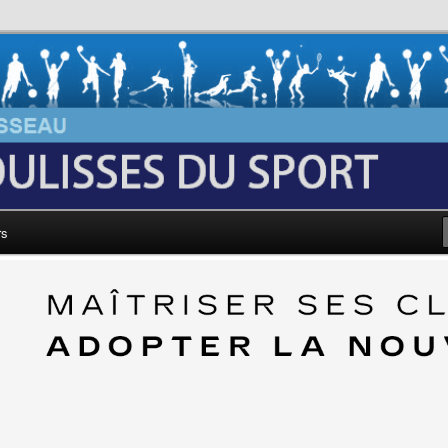
au: Les Coulisses du Sport
rs