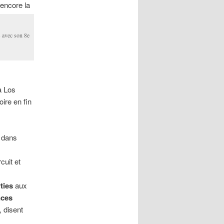
 encore la
 avec son 8e
à Los
oire en fin
e dans
cuit et
ties
aux
nces
, disent