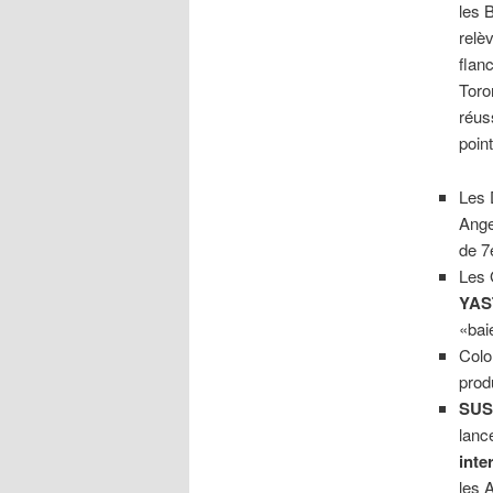
les 
relè
flan
Toro
réuss
poin
Les 
Ange
de 7
Les 
YAS
«ba
Colo
produ
SUS
lanc
inte
les 