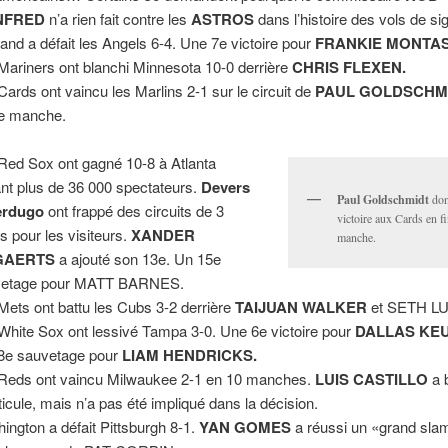
NFRED
n’a rien fait contre les
ASTROS
dans l’histoire des vols de si
and a défait les Angels 6-4. Une 7e victoire pour
FRANKIE MONTAS
Mariners ont blanchi Minnesota 10-0 derrière
CHRIS FLEXEN.
Cards ont vaincu les Marlins 2-1 sur le circuit de
PAUL GOLDSCHM
e manche.
Red Sox ont gagné 10-8 à Atlanta
nt plus de 36 000 spectateurs.
Devers
Paul Goldschmidt
don
erdugo
ont frappé des circuits de 3
victoire aux Cards en f
ts pour les visiteurs.
XANDER
manche.
GAERTS
a ajouté son 13e. Un 15e
vetage pour MATT BARNES.
Mets ont battu les Cubs 3-2 derrière
TAIJUAN WALKER
et SETH L
White Sox ont lessivé Tampa 3-0. Une 6e victoire pour
DALLAS KE
8e sauvetage pour
LIAM HENDRICKS.
Reds ont vaincu Milwaukee 2-1 en 10 manches.
LUIS CASTILLO
a b
icule, mais n’a pas été impliqué dans la décision.
ington a défait Pittsburgh 8-1.
YAN GOMES
a réussi un «grand sla