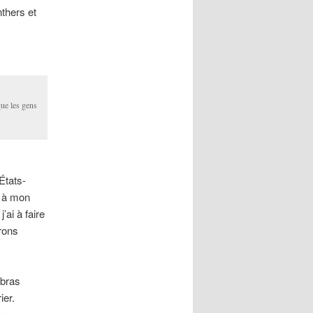
nthers et
ue les gens
tats-
t à mon
’ai à faire
rons
 bras
ier.