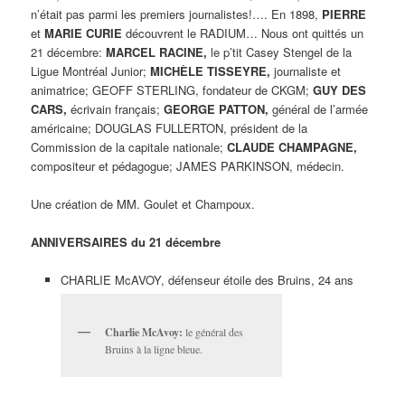
n’était pas parmi les premiers journalistes!…. En 1898,
PIERRE
et
MARIE CURIE
découvrent le RADIUM… Nous ont quittés un
21 décembre:
MARCEL RACINE,
le p’tit Casey Stengel de la
Ligue Montréal Junior;
MICHÈLE TISSEYRE,
journaliste et
animatrice; GEOFF STERLING, fondateur de CKGM;
GUY DES
CARS,
écrivain français;
GEORGE PATTON,
général de l’armée
américaine; DOUGLAS FULLERTON, président de la
Commission de la capitale nationale;
CLAUDE CHAMPAGNE,
compositeur et pédagogue; JAMES PARKINSON, médecin.
Une création de MM. Goulet et Champoux.
ANNIVERSAIRES du 21 décembre
CHARLIE McAVOY, défenseur étoile des Bruins, 24 ans
Charlie McAvoy:
le général des
Bruins à la ligne bleue.