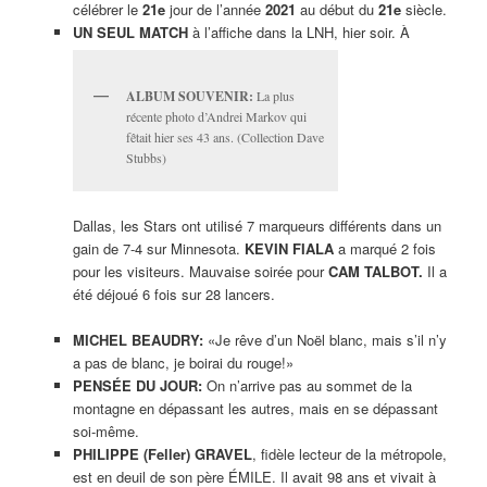
célébrer le
21e
jour de l’année
2021
au début du
21e
siècle.
UN SEUL MATCH
à l’affiche dans la LNH, hier soir. À
ALBUM SOUVENIR:
La plus
récente photo d’Andrei Markov qui
fêtait hier ses 43 ans. (Collection Dave
Stubbs)
Dallas, les Stars ont utilisé 7 marqueurs différents dans un
gain de 7-4 sur Minnesota.
KEVIN FIALA
a marqué 2 fois
pour les visiteurs. Mauvaise soirée pour
CAM TALBOT.
Il a
été déjoué 6 fois sur 28 lancers.
MICHEL BEAUDRY:
«Je rêve d’un Noël blanc, mais s’il n’y
a pas de blanc, je boirai du rouge!»
PENSÉE DU JOUR:
On n’arrive pas au sommet de la
montagne en dépassant les autres, mais en se dépassant
soi-même.
PHILIPPE (Feller) GRAVEL
, fidèle lecteur de la métropole,
est en deuil de son père ÉMILE. Il avait 98 ans et vivait à