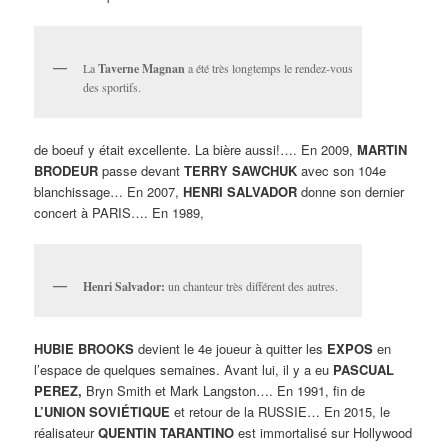
La
Taverne Magnan
a été très longtemps le rendez-vous
des sportifs.
de boeuf y était excellente. La bière aussi!…. En 2009,
MARTIN
BRODEUR
passe devant
TERRY SAWCHUK
avec son 104e
blanchissage… En 2007,
HENRI SALVADOR
donne son dernier
concert à PARIS…. En 1989,
Henri Salvador:
un chanteur très différent des autres.
HUBIE BROOKS
devient le 4e joueur à quitter les
EXPOS
en
l’espace de quelques semaines. Avant lui, il y a eu
PASCUAL
PEREZ,
Bryn Smith et Mark Langston…. En 1991, fin de
L’UNION SOVIÉTIQUE
et retour de la RUSSIE… En 2015, le
réalisateur
QUENTIN TARANTINO
est immortalisé sur Hollywood