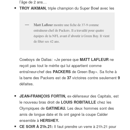
l’âge de 2 ans…
TROY AIKMAN,
triple champion du Super Bowl avec les
Matt Lafleur
montre une fiche de 37-9 comme
entraîneur-chef de Packers. Il a travaillé pour quatre
équipes de la NFL avant d’aboutir à Green Bay. Il vient
de fêter ses 42 ans.
Cowboys de Dallas: «Je pense que
MATT LAFLEUR
ne
reçoit pas tout le mérite qui lui appartient comme
entraîneur-chef des
PACKERS
de Green Bay». Sa fiche à
la barre des Packers est de
37
victoires contre seulement
9
défaites.
JEAN-FRANÇOIS FORTIN,
ex-défenseur des Capitals, est
le nouveau bras droit de
LOUIS ROBITAILLE
chez les
Olympiques de
GATINEAU.
Les deux hommes sont des
amis de longue date et ils ont gagné la coupe Calder
ensemble à
HERSHEY.
CE SOIR À 21h.21:
Il faut prendre un verre à 21h.21 pour