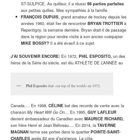
ST-SULPICE. As quilleur, il a réussi
98 parties parfaites
aux petites quilles. Mes sympathies à la famille.
FRANÇOIS DUPUIS
, grand amateur de hockey depuis les
années 1960, était fier de rencontrer
BRYAN TROTTIER
à
Repentigny, la semaine dernière. Bryan était-il de passage
dans la région pour rendre visite à son ancien coéquipier
MIKE BOSSY?
Il a été évasif à ce sujet.
J’AI SOUVENIR ENCORE:
En 1972,
PHIL ESPOSITO,
un des
héros de la Série du siècle, est élu ATHLÈTE DE L’ANNÉE au
Phil Esposito
était «on top of the world» en 1972.
Canada…. En 1998,
CÉLINE
bat des records de vente avec la
chanson
My Heart Will Go On…
En 1995,
GUY LAFLEUR
devient ambassadeur du Canadien avec
MAURICE RICHARD,
son frère Henri et Jean Béliveau…. En 2014, la
TAVERNE
MAGNAN
ferme ses portes dans le quartier
POINTE-SAINT-
CHARLES
après 82 ans d’existence. La côte