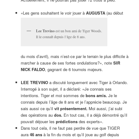
«Les gens souhaitent le voir jouer à
AUGUSTA
(au début
Lee Trevino
est un bon ami de Tiger Woods.
Il le connaît depuis l’âge de 8 ans.
du mois d’avril), mais n’est-ce par le terrain le plus difficile à
marcher à cause de ses fortes ondulations?», note
SIR
NICK FALDO
, gagnant de 6 tournois majeurs.
LEE TREVINO
a discuté longuement avec Tiger à Orlando.
Interrogé à son sujet, il a déclaré: «Je connais ses
intentions. Tiger et moi sommes de
bons amis.
Je le
connais depuis l’âge de 8 ans et je l’apprécie beaucoup. Je
sais aussi ce qu’il
vit présentement.
Moi aussi, j’ai subi
des opérations au
dos.
En tout cas, il a déjà démontré qu’il
pouvait déjouer les
prédictions
des experts».
Dans tout cela, il ne faut pas perdre de vue que TIGER
aura
46 ans
à la fin du mois et qu’il joue au golf depuis