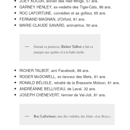
JOEY KOCUR, ancien des Red Wings, 57 ans.
GARNEY HENLEY, ex-vedette des Tiger-Cats, 86 ans.
ROC LAFORTUNE, comédien et as golfeur, 65 ans.
FERNAND MAGNAN, d’Orford, 81 ans.
MARIE-CLAUDE SAVARD, animatrice, 50 ans.
Durant sa jeunesse,
Richer Talbot
a fait sa
marque aux quilles et à la balle molle.
RICHER TALBOT, ami Facebook, 89 ans.
ROGER McDOWELL, ex-lanceur des Mets, 61 ans.
RONALD BÉLISLE, retraité de la Brasserie Molson, 61 ans.
ANDRÉANNE BELLIVEAU, de Laval, 32 ans.
JOSEPH CHÊNEVERT, fermier de Val-Joli, 81 ans.
Roc Lafortune:
une des vedettes des films «Les Boys».