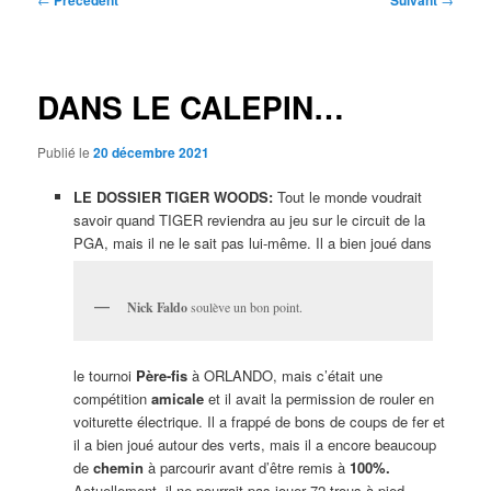
Précédent
Suivant
des
articles
DANS LE CALEPIN…
Publié le
20 décembre 2021
LE DOSSIER TIGER WOODS:
Tout le monde voudrait
savoir quand TIGER reviendra au jeu sur le circuit de la
PGA, mais il ne le sait pas lui-même. Il a bien joué dans
Nick Faldo
soulève un bon point.
le tournoi
Père-fis
à ORLANDO, mais c’était une
compétition
amicale
et il avait la permission de rouler en
voiturette électrique. Il a frappé de bons de coups de fer et
il a bien joué autour des verts, mais il a encore beaucoup
de
chemin
à parcourir avant d’être remis à
100%.
Actuellement, il ne pourrait pas jouer 72 trous à pied.