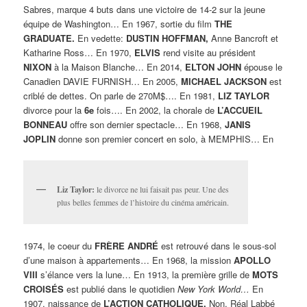
Sabres, marque 4 buts dans une victoire de 14-2 sur la jeune
équipe de Washington… En 1967, sortie du film
THE
GRADUATE.
En vedette:
DUSTIN HOFFMAN,
Anne Bancroft et
Katharine Ross… En 1970,
ELVIS
rend visite au président
NIXON
à la Maison Blanche… En 2014,
ELTON JOHN
épouse le
Canadien DAVIE FURNISH… En 2005,
MICHAEL JACKSON
est
criblé de dettes. On parle de 270M$…. En 1981,
LIZ TAYLOR
divorce pour la
6e
fois…. En 2002, la chorale de
L’ACCUEIL
BONNEAU
offre son dernier spectacle… En 1968,
JANIS
JOPLIN
donne son premier concert en solo, à MEMPHIS… En
Liz Taylor:
le divorce ne lui faisait pas peur. Une des
plus belles femmes de l’histoire du cinéma américain.
1974, le coeur du
FRÈRE ANDRÉ
est retrouvé dans le sous-sol
d’une maison à appartements… En 1968, la mission
APOLLO
VIII
s’élance vers la lune… En 1913, la première grille de
MOTS
CROISÉS
est publié dans le quotidien
New York World…
En
1907, naissance de
L’ACTION CATHOLIQUE.
Non, Réal Labbé