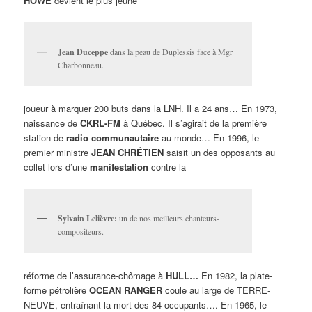
HOWE
devient le plus jeune
Jean Duceppe
dans la peau de Duplessis face à Mgr
Charbonneau.
joueur à marquer 200 buts dans la LNH. Il a 24 ans… En 1973,
naissance de
CKRL-FM
à Québec. Il s’agirait de la première
station de
radio communautaire
au monde… En 1996, le
premier ministre
JEAN CHRÉTIEN
saisit un des opposants au
collet lors d’une
manifestation
contre la
Sylvain Lelièvre:
un de nos meilleurs chanteurs-
compositeurs.
réforme de l’assurance-chômage à
HULL…
En 1982, la plate-
forme pétrolière
OCEAN RANGER
coule au large de TERRE-
NEUVE, entraînant la mort des 84 occupants…. En 1965, le