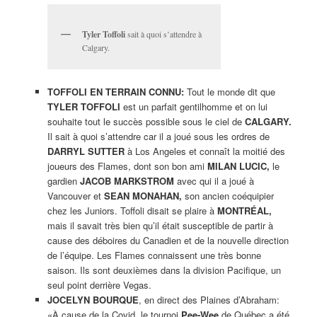
Tyler Toffoli
sait à quoi s’attendre à
Calgary.
TOFFOLI EN TERRAIN CONNU:
Tout le monde dit que
TYLER TOFFOLI
est un parfait gentilhomme et on lui
souhaite tout le succès possible sous le ciel de
CALGARY.
Il sait à quoi s’attendre car il a joué sous les ordres de
DARRYL SUTTER
à Los Angeles et connaît la moitié des
joueurs des Flames, dont son bon ami
MILAN LUCIC,
le
gardien
JACOB MARKSTROM
avec qui il a joué à
Vancouver et
SEAN MONAHAN,
son ancien coéquipier
chez les Juniors. Toffoli disait se plaire à
MONTRÉAL,
mais il savait très bien qu’il était susceptible de partir à
cause des déboires du Canadien et de la nouvelle direction
de l’équipe. Les Flames connaissent une très bonne
saison. Ils sont deuxièmes dans la division Pacifique, un
seul point derrière Vegas.
JOCELYN BOURQUE
, en direct des Plaines d’Abraham:
«À cause de la Covid, le tournoi
Pee-Wee
de Québec a été