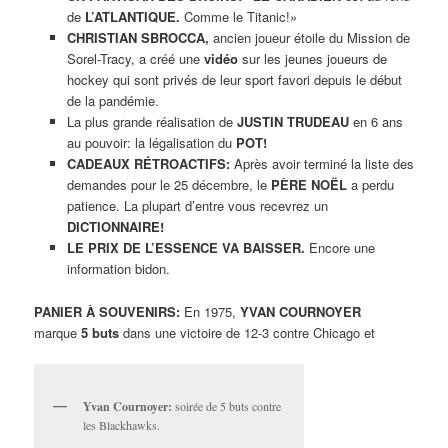
de
L’ATLANTIQUE.
Comme le Titanic!»
CHRISTIAN SBROCCA,
ancien joueur étoile du Mission de
Sorel-Tracy, a créé une
vidéo
sur les jeunes joueurs de
hockey qui sont privés de leur sport favori depuis le début
de la pandémie.
La plus grande réalisation de
JUSTIN TRUDEAU
en 6 ans
au pouvoir: la légalisation du
POT!
CADEAUX RÉTROACTIFS:
Après avoir terminé la liste des
demandes pour le 25 décembre, le
PÈRE NOËL
a perdu
patience. La plupart d’entre vous recevrez un
DICTIONNAIRE!
LE PRIX DE L’ESSENCE VA BAISSER.
Encore une
information bidon.
PANIER À SOUVENIRS:
En 1975,
YVAN COURNOYER
marque
5
buts
dans une victoire de 12-3 contre Chicago et
Yvan Cournoyer:
soirée de 5 buts contre
les Blackhawks.