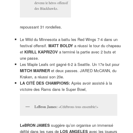
devenu le héros offensif
des Blackhawks.
repoussant 31 rondelles.
Le Wild du Minnesota a battu les Red Wings 7-4 dans un
festival offensif.
MATT BOLDY
a réussi le tour du chapeau
et
KIRILL KAPRIZOV
a terminé la partie avec 2 buts et
une passe.
Les Maple Leafs ont gagné 6-2 à Seattle. Un 17e but pour
MITCH MARNER
et deux passes. JARED McCANN, du
Kraken, a réussi son 20e.
LA CITÉ DES CHAMPIONS:
Après avoir assisté à la
victoire des Rams dans le Super Bowl,
LeBron James:
«Célébrons tous ensemble!»
LeBRON JAMES
suggère qu’on organise un immensé
défilé dans les rues de
LOS ANGELES
avec les joueurs