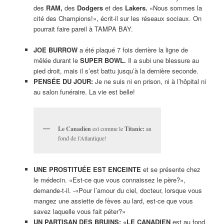
des
RAM,
des
Dodgers
et des
Lakers.
«Nous sommes la
cité des Champions!», écrit-il sur les réseaux sociaux. On
pourrait faire pareil à TAMPA BAY.
JOE BURROW
a été plaqué 7 fois derrière la ligne de
mêlée durant le
SUPER BOWL.
Il a subi une blessure au
pied droit, mais il s’est battu jusqu’à la dernière seconde.
PENSÉE DU JOUR:
Je ne suis ni en prison, ni à l’hôpital ni
au salon funéraire. La vie est belle!
Le Canadien
est comme le
Titanic:
au
fond de l’Atlantique!
UNE PROSTITUÉE EST ENCEINTE
et se présente chez
le médecin. «Est-ce que vous connaissez le père?»,
demande-t-il. -«Pour l’amour du ciel, docteur, lorsque vous
mangez une assiette de fèves au lard, est-ce que vous
savez laquelle vous fait péter?»
UN PARTISAN DES BRUINS: «LE CANADIEN
est au fond