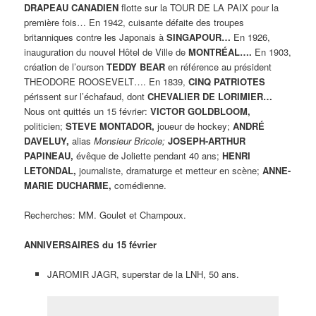
DRAPEAU CANADIEN
flotte sur la TOUR DE LA PAIX pour la
première fois… En 1942, cuisante défaite des troupes
britanniques contre les Japonais à
SINGAPOUR…
En 1926,
inauguration du nouvel Hôtel de Ville de
MONTRÉAL….
En 1903,
création de l’ourson
TEDDY BEAR
en référence au président
THEODORE ROOSEVELT…. En 1839,
CINQ PATRIOTES
périssent sur l’échafaud, dont
CHEVALIER DE LORIMIER…
Nous ont quittés un 15 février:
VICTOR GOLDBLOOM,
politicien;
STEVE MONTADOR,
joueur de hockey;
ANDRÉ
DAVELUY,
alias
Monsieur Bricole;
JOSEPH-ARTHUR
PAPINEAU,
évêque de Joliette pendant 40 ans;
HENRI
LETONDAL,
journaliste, dramaturge et metteur en scène;
ANNE-
MARIE DUCHARME,
comédienne.
Recherches: MM. Goulet et Champoux.
ANNIVERSAIRES du 15 février
JAROMIR JAGR, superstar de la LNH, 50 ans.