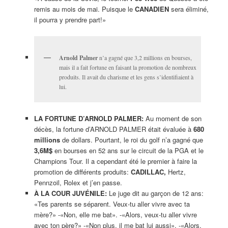
remis au mois de mai. Puisque le
CANADIEN
sera éliminé,
il pourra y prendre part!»
Arnold Palmer
n’a gagné que 3,2 millions en bourses,
mais il a fait fortune en faisant la promotion de nombreux
produits. Il avait du charisme et les gens s’identifiaient à
lui.
LA FORTUNE D’ARNOLD PALMER:
Au moment de son
décès, la fortune d’ARNOLD PALMER était évaluée à
680
millions
de dollars. Pourtant, le roi du golf n’a gagné que
3,6M$
en bourses en 52 ans sur le circuit de la PGA et le
Champions Tour. Il a cependant été le premier à faire la
promotion de différents produits:
CADILLAC,
Hertz,
Pennzoil, Rolex et j’en passe.
À LA COUR JUVÉNILE:
Le juge dit au garçon de 12 ans:
«Tes parents se séparent. Veux-tu aller vivre avec ta
mère?» -«Non, elle me bat». -«Alors, veux-tu aller vivre
avec ton père?» -«Non plus, il me bat lui aussi». -«Alors,