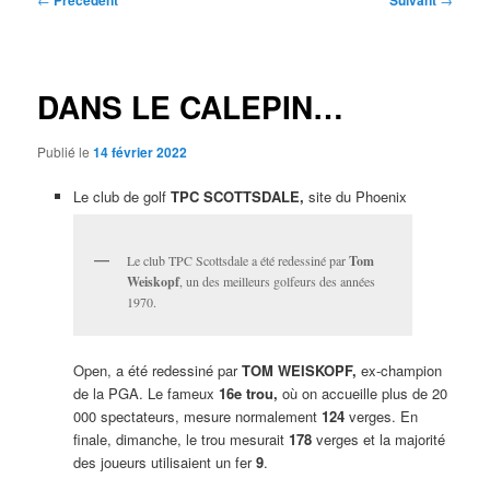
Précédent
Suivant
des
articles
DANS LE CALEPIN…
Publié le
14 février 2022
Le club de golf
TPC SCOTTSDALE,
site du Phoenix
Le club TPC Scottsdale a été redessiné par
Tom
Weiskopf
, un des meilleurs golfeurs des années
1970.
Open, a été redessiné par
TOM WEISKOPF,
ex-champion
de la PGA. Le fameux
16e trou,
où on accueille plus de 20
000 spectateurs, mesure normalement
124
verges. En
finale, dimanche, le trou mesurait
178
verges et la majorité
des joueurs utilisaient un fer
9
.