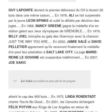
GUY LAPOINTE
devient le premier défenseur du CH à réussir 20
buts dans une même saison…. En 1978,
ALI
se fait surprendre
par le jeune
LEON SPINKS
et subit la défaite par décision des
juges…. En 1968,
NANCY GREENE
gagne la médaille d’or en
slalom géant aux Jeux olympiques de GRENOBLE…. En 1979,
BILLY JOEL
triomphe au gala des Grammys avec la chanson
JUST THE WAY YOU ARE…. En 2002,
JAMIE SALÉ
et
DAVID
PELLETIER
apprennent qu’ils recevront finalement la médaille
d’or pour leur prestation à
SALT LAKE CITY.
La juge
MARIE-
REINE LE GOUGNE
est suspendue indéfiniment…. En 2007,
JOE SAKIC
Joe Sakic
possédait un puissant tir du poignet.
atteint le cap des 600 buts… En 1975,
LINDA RONDSTADT
chante
You’re No Good…
En 2001, les Canucks échangent
FÉLIX POTVIN
aux Kings de Los Angeles en retour de