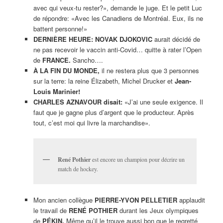
avec qui veux-tu rester?», demande le juge. Et le petit Luc
de répondre: «Avec les Canadiens de Montréal. Eux, ils ne
battent personne!»
DERNIÈRE HEURE:
NOVAK DJOKOVIC
aurait décidé de
ne pas recevoir le vaccin anti-Covid… quitte à rater l’Open
de
FRANCE.
Sancho….
À LA FIN DU MONDE,
il ne restera plus que 3 personnes
sur la terre: la reine Élizabeth, Michel Drucker et
Jean-
Louis Marinier!
CHARLES AZNAVOUR disait:
«J’ai une seule exigence. Il
faut que je gagne plus d’argent que le producteur. Après
tout, c’est moi qui livre la marchandise».
René Pothier
est encore un champion pour décrire un
match de hockey.
Mon ancien collègue
PIERRE-YVON PELLETIER
applaudit
le travail de
RENÉ POTHIER
durant les Jeux olympiques
de
PÉKIN.
Même qu’il le trouve aussi bon que le regretté