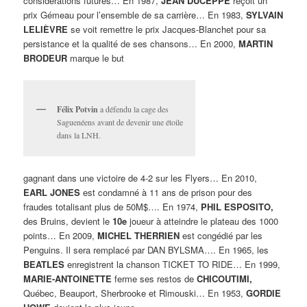
considérations futures… En 1987,
JEAN DUCEPPE
reçoit un
prix Gémeau pour l’ensemble de sa carrière… En 1983,
SYLVAIN
LELIÈVRE
se voit remettre le prix Jacques-Blanchet pour sa
persistance et la qualité de ses chansons… En 2000,
MARTIN
BRODEUR
marque le but
Félix Potvin
a défendu la cage des
Saguenéens avant de devenir une étoile
dans la LNH.
gagnant dans une victoire de 4-2 sur les Flyers… En 2010,
EARL JONES
est condamné à 11 ans de prison pour des
fraudes totalisant plus de 50M$…. En 1974,
PHIL ESPOSITO,
des Bruins, devient le
10e
joueur à atteindre le plateau des 1000
points… En 2009,
MICHEL THERRIEN
est congédié par les
Penguins. Il sera remplacé par DAN BYLSMA…. En 1965, les
BEATLES
enregistrent la chanson TICKET TO RIDE… En 1999,
MARIE-ANTOINETTE
ferme ses restos de
CHICOUTIMI,
Québec, Beauport, Sherbrooke et Rimouski… En 1953,
GORDIE