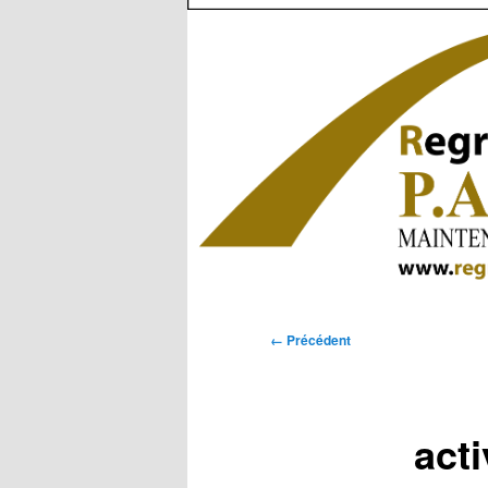
Navigation
← Précédent
des
images
acti