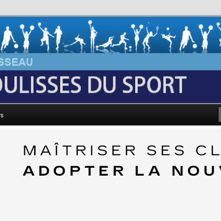
au: Les Coulisses du Sport
rs