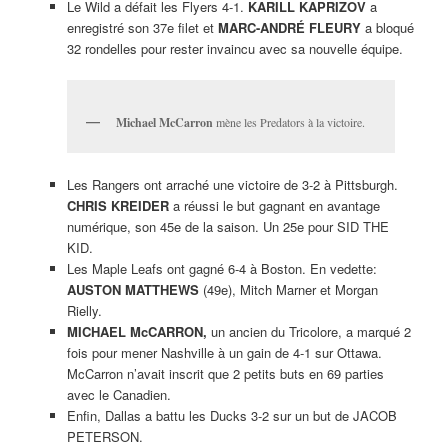
Le Wild a défait les Flyers 4-1.
KARILL KAPRIZOV
a
enregistré son 37e filet et
MARC-ANDRÉ FLEURY
a bloqué
32 rondelles pour rester invaincu avec sa nouvelle équipe.
Michael McCarron
mène les Predators à la victoire.
Les Rangers ont arraché une victoire de 3-2 à Pittsburgh.
CHRIS KREIDER
a réussi le but gagnant en avantage
numérique, son 45e de la saison. Un 25e pour SID THE
KID.
Les Maple Leafs ont gagné 6-4 à Boston. En vedette:
AUSTON MATTHEWS
(49e), Mitch Marner et Morgan
Rielly.
MICHAEL McCARRON,
un ancien du Tricolore, a marqué 2
fois pour mener Nashville à un gain de 4-1 sur Ottawa.
McCarron n’avait inscrit que 2 petits buts en 69 parties
avec le Canadien.
Enfin, Dallas a battu les Ducks 3-2 sur un but de JACOB
PETERSON.