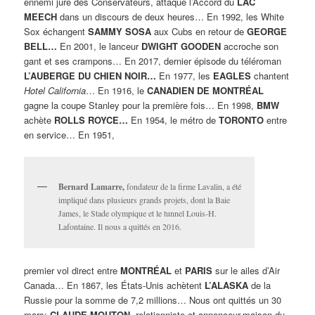
ennemi juré des Conservateurs, attaque l’Accord du
LAC
MEECH
dans un discours de deux heures… En 1992, les White
Sox échangent
SAMMY SOSA
aux Cubs en retour de
GEORGE
BELL…
En 2001, le lanceur
DWIGHT GOODEN
accroche son
gant et ses crampons… En 2017, dernier épisode du téléroman
L’AUBERGE DU CHIEN NOIR…
En 1977, les
EAGLES
chantent
Hotel California
… En 1916, le
CANADIEN DE MONTRÉAL
gagne la coupe Stanley pour la première fois… En 1998,
BMW
achète
ROLLS ROYCE…
En 1954, le métro de
TORONTO
entre
en service… En 1951,
Bernard Lamarre,
fondateur de la firme Lavalin, a été
impliqué dans plusieurs grands projets, dont la Baie
James, le Stade olympique et le tunnel Louis-H.
Lafontaine. Il nous a quittés en 2016.
premier vol direct entre
MONTRÉAL
et
PARIS
sur le ailes d’Air
Canada… En 1867, les États-Unis achètent
L’ALASKA
de la
Russie pour la somme de 7,2 millions… Nous ont quittés un 30
mars:
CLAUDE MOUTON,
relationniste et annonceur-maison du