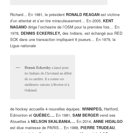
Richard… En 1981, le président
RONALD REAGAN
est victime
d’un attentat et s’en tire miraculeusement… En 2005,
KENT
NAGANO
dirige l’orchestre de l’OSM pour la première fois… En
1978,
DENNIS ECKERSLEY,
des Indians, est échangé aux RED
SOX dans une transaction impliquant 6 joueurs… En 1979, la
Ligue nationale
Dennis Eckersley
a lancé pour
les Indians de Cleveland au début
de sa carrière. Il a connu ses
meilleures saisons à Boston et à
Oakland.
de hockey accueille 4 nouvelles équipes:
WINNIPEG,
Hartford,
Edmonton et
QUÉBEC….
En 1981,
SAM BERGER
vend ses
Alouettes à
NELSON SKALBANIA….
En 2014,
ANNE HIDALGO
est élue mairesse de PARIS… En 1988,
PIERRE TRUDEAU
,