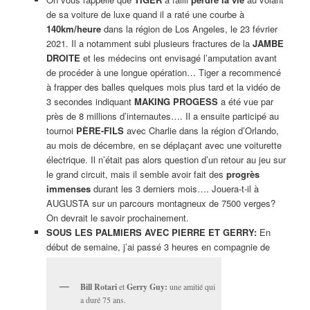
de sa voiture de luxe quand il a raté une courbe à
140km/heure
dans la région de Los Angeles, le 23 février
2021. Il a notamment subi plusieurs fractures de la
JAMBE
DROITE
et les médecins ont envisagé l’amputation avant
de procéder à une longue opération… Tiger a recommencé
à frapper des balles quelques mois plus tard et la vidéo de
3 secondes indiquant
MAKING PROGESS
a été vue par
près de 8 millions d’internautes…. Il a ensuite participé au
tournoi
PÈRE-FILS
avec Charlie dans la région d’Orlando,
au mois de décembre, en se déplaçant avec une voiturette
électrique. Il n’était pas alors question d’un retour au jeu sur
le grand circuit, mais il semble avoir fait des
progrès
immenses
durant les 3 derniers mois…. Jouera-t-il à
AUGUSTA sur un parcours montagneux de 7500 verges?
On devrait le savoir prochainement.
SOUS LES PALMIERS AVEC PIERRE ET GERRY:
En
début de semaine, j’ai passé 3 heures en compagnie de
Bill Rotari
et
Gerry Guy:
une amitié qui
a duré 75 ans.