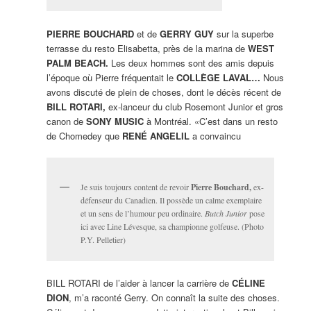
PIERRE BOUCHARD
et de
GERRY GUY
sur la superbe
terrasse du resto Elisabetta, près de la marina de
WEST
PALM BEACH.
Les deux hommes sont des amis depuis
l’époque où Pierre fréquentait le
COLLÈGE LAVAL…
Nous
avons discuté de plein de choses, dont le décès récent de
BILL ROTARI,
ex-lanceur du club Rosemont Junior et gros
canon de
SONY MUSIC
à Montréal. «C’est dans un resto
de Chomedey que
RENÉ ANGELIL
a convaincu
Je suis toujours content de revoir
Pierre Bouchard,
ex-
défenseur du Canadien. Il possède un calme exemplaire
et un sens de l’humour peu ordinaire.
Butch Junior
pose
ici avec Line Lévesque, sa championne golfeuse. (Photo
P.Y. Pelletier)
BILL ROTARI de l’aider à lancer la carrière de
CÉLINE
DION
, m’a raconté Gerry. On connaît la suite des choses.