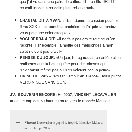
que j’ai vu dans une paire de patins. Et mon fils BRETT
pouvait lancer la rondelle plus fort que moi».
CHANTAL DIT À YVAN:
«Étant donné ta passion pour les
films XXX et les caméras cachées, je t’ai pris un rendez-
vous pour une colonoscopie!»
YOGI BERRA A DIT:
«Il ne faut pas croire tout ce qu’on
raconte. Par exemple, la moitié des mensonges à mon
sujet ne sont pas vrais!»
PENSÉE DU JOUR:
«Un jour, tu regarderas en-arrière et tu
réaliseras que tu t’es inquiété pour des choses qui
n’existaient même pas ou n’en valaient pas la peine».
ON NE DIT PAS
«Véro fait l’amour en silence», mais plutôt
VÉRO NIQUE SANS SON.
J’AI SOUVENIR ENCORE:
En 2007,
VINCENT LECAVALIER
atteint le cap des 50 buts en route vers le trophée Maurice
Vincent Lecavalier
a gagné le trophée Maurice Richard
au printemps 2007.