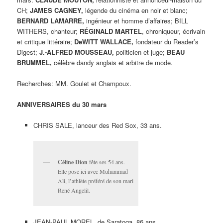
CH;
JAMES CAGNEY,
légende du cinéma en noir et blanc;
BERNARD LAMARRE,
ingénieur et homme d’affaires; BILL
WITHERS, chanteur;
RÉGINALD
MARTEL
, chroniqueur, écrivain
et critique littéraire;
DeWITT WALLACE,
fondateur du Reader’s
Digest;
J.-ALFRED MOUSSEAU,
politicien et juge;
BEAU
BRUMMEL,
célèbre dandy anglais et arbitre de mode.
Recherches: MM. Goulet et Champoux.
ANNIVERSAIRES du 30 mars
CHRIS SALE, lanceur des Red Sox, 33 ans.
Céline Dion
fête ses 54 ans.
Elle pose ici avec Muhammad
Ali, l’athlète préféré de son mari
René Angelil.
JEAN-PAUL MOREL, de Saratoga, 86 ans.