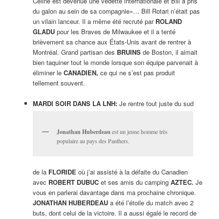
Céline est devenue une vedette internationale et Bill a pris
du galon au sein de sa compagnie»… Bill Rotari n’était pas
un vilain lanceur. Il a même été recruté par
ROLAND
GLADU
pour les Braves de Milwaukee et il a tenté
brièvement sa chance aux États-Unis avant de rentrer à
Montréal. Grand partisan des
BRUINS
de Boston, il aimait
bien taquiner tout le monde lorsque son équipe parvenait à
éliminer le
CANADIEN,
ce qui ne s’est pas produit
tellement souvent.
MARDI SOIR DANS LA LNH:
Je rentre tout juste du sud
Jonathan Huberdeau
est un jeune homme très
populaire au pays des Panthers.
de la
FLORIDE
où j’ai assisté à la défaite du Canadien
avec
ROBERT DUBUC
et ses amis du camping
AZTEC.
Je
vous en parlerai davantage dans ma prochaine chronique.
JONATHAN HUBERDEAU
a été l’étoile du match avec 2
buts, dont celui de la victoire. Il a aussi égalé le record de