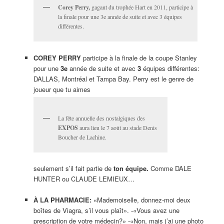
Corey Perry,
gagant du trophée Hart en 2011, participe à
la finale pour une 3e année de suite et avec 3 équipes
différentes.
COREY PERRY
participe à la finale de la coupe Stanley
pour une
3e
année de suite et avec
3
équipes différentes:
DALLAS, Montréal et Tampa Bay. Perry est le genre de
joueur que tu aimes
La fête annuelle des nostalgiques des
EXPOS
aura lieu le 7 août au stade Denis
Boucher de Lachine.
seulement s’il fait partie de
ton équipe.
Comme DALE
HUNTER ou CLAUDE LEMIEUX…
À LA PHARMACIE:
«Mademoiselle, donnez-moi deux
boîtes de Viagra, s’il vous plaît». -«Vous avez une
prescription de votre médecin?» -«Non, mais j’ai une photo