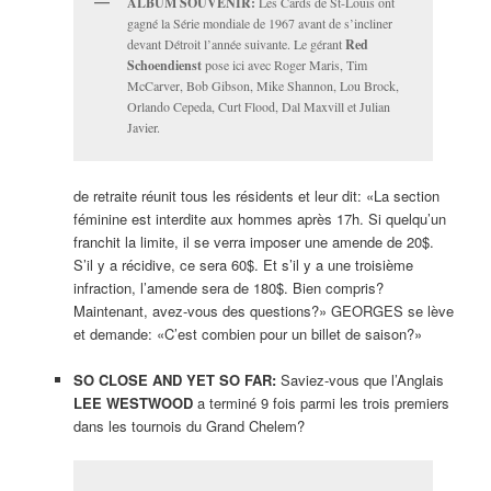
ALBUM SOUVENIR:
Les Cards de St-Louis ont
gagné la Série mondiale de 1967 avant de s’incliner
devant Détroit l’année suivante. Le gérant
Red
Schoendienst
pose ici avec Roger Maris, Tim
McCarver, Bob Gibson, Mike Shannon, Lou Brock,
Orlando Cepeda, Curt Flood, Dal Maxvill et Julian
Javier.
de retraite réunit tous les résidents et leur dit: «La section
féminine est interdite aux hommes après 17h. Si quelqu’un
franchit la limite, il se verra imposer une amende de 20$.
S’il y a récidive, ce sera 60$. Et s’il y a une troisième
infraction, l’amende sera de 180$. Bien compris?
Maintenant, avez-vous des questions?» GEORGES se lève
et demande: «C’est combien pour un billet de saison?»
SO CLOSE AND YET SO FAR:
Saviez-vous que l’Anglais
LEE WESTWOOD
a terminé 9 fois parmi les trois premiers
dans les tournois du Grand Chelem?