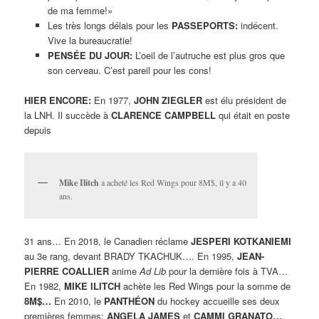
de ma femme!»
Les très longs délais pour les
PASSEPORTS:
indécent.
Vive la bureaucratie!
PENSÉE DU JOUR:
L’oeil de l’autruche est plus gros que
son cerveau. C’est pareil pour les cons!
HIER ENCORE:
En 1977,
JOHN ZIEGLER
est élu président de
la LNH. Il succède à
CLARENCE CAMPBELL
qui était en poste
depuis
Mike Ilitch
a acheté les Red Wings pour 8M$, il y a 40
ans.
31 ans… En 2018, le Canadien réclame
JESPERI KOTKANIEMI
au 3e rang, devant BRADY TKACHUK…. En 1995,
JEAN-
PIERRE COALLIER
anime
Ad Lib
pour la dernière fois à TVA…
En 1982,
MIKE ILITCH
achète les Red Wings pour la somme de
8M$…
En 2010, le
PANTHÉON
du hockey accueille ses deux
premières femmes:
ANGELA JAMES
et
CAMMI GRANATO…