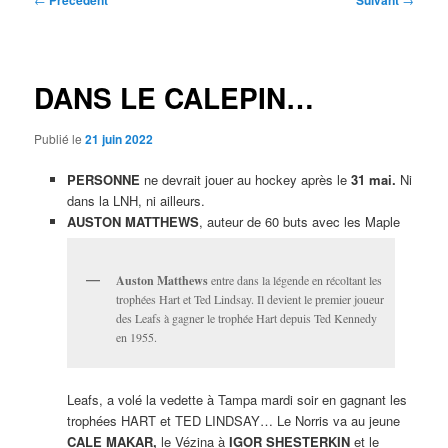
Précédent
Suivant
des
articles
DANS LE CALEPIN…
Publié le
21 juin 2022
PERSONNE
ne devrait jouer au hockey après le
31 mai.
Ni
dans la LNH, ni ailleurs.
AUSTON MATTHEWS
, auteur de 60 buts avec les Maple
Auston Matthews
entre dans la légende en récoltant les
trophées Hart et Ted Lindsay. Il devient le premier joueur
des Leafs à gagner le trophée Hart depuis Ted Kennedy
en 1955.
Leafs, a volé la vedette à Tampa mardi soir en gagnant les
trophées HART et TED LINDSAY… Le Norris va au jeune
CALE MAKAR,
le Vézina à
IGOR SHESTERKIN
et le