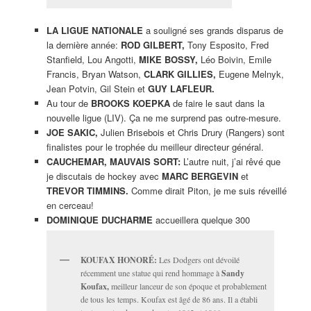
LA LIGUE NATIONALE
a souligné ses grands disparus de
la dernière année:
ROD GILBERT,
Tony Esposito, Fred
Stanfield, Lou Angotti,
MIKE BOSSY,
Léo Boivin, Emile
Francis, Bryan Watson,
CLARK GILLIES,
Eugene Melnyk,
Jean Potvin, Gil Stein et
GUY LAFLEUR.
Au tour de
B
ROOKS KOEPKA
de faire le saut dans la
nouvelle ligue (LIV). Ça ne me surprend pas outre-mesure.
JOE SAKIC,
Julien Brisebois et Chris Drury (Rangers) sont
finalistes pour le trophée du meilleur directeur général.
CAUCHEMAR, MAUVAIS SORT:
L’autre nuit, j’ai rêvé que
je discutais de hockey avec
MARC BERGEVIN
et
TREVOR TIMMINS.
Comme dirait Piton, je me suis réveillé
en cerceau!
DOMINIQUE DUCHARME
accueillera quelque 300
KOUFAX HONORÉ:
Les Dodgers ont dévoilé
récemment une statue qui rend hommage à
Sandy
Koufax,
meilleur lanceur de son époque et probablement
de tous les temps. Koufax est âgé de 86 ans. Il a établi