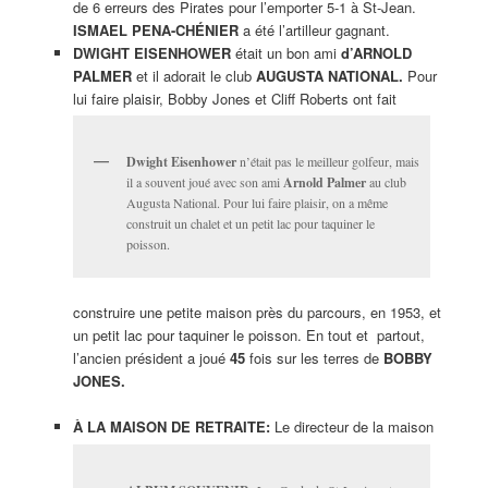
de 6 erreurs des Pirates pour l’emporter 5-1 à St-Jean.
ISMAEL PENA-CHÉNIER
a été l’artilleur gagnant.
DWIGHT EISENHOWER
était un bon ami
d’ARNOLD
PALMER
et il adorait le club
AUGUSTA NATIONAL.
Pour
lui faire plaisir, Bobby Jones et Cliff Roberts ont fait
Dwight Eisenhower
n’était pas le meilleur golfeur, mais
il a souvent joué avec son ami
Arnold Palmer
au club
Augusta National. Pour lui faire plaisir, on a même
construit un chalet et un petit lac pour taquiner le
poisson.
construire une petite maison près du parcours, en 1953, et
un petit lac pour taquiner le poisson. En tout et partout,
l’ancien président a joué
45
fois sur les terres de
BOBBY
JONES.
À LA MAISON DE RETRAITE:
Le directeur de la maison