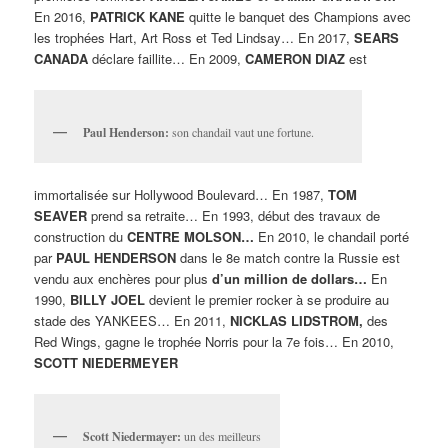
En 2016,
PATRICK KANE
quitte le banquet des Champions avec
les trophées Hart, Art Ross et Ted Lindsay… En 2017,
SEARS
CANADA
déclare faillite… En 2009,
CAMERON DIAZ
est
Paul Henderson:
son chandail vaut une fortune.
immortalisée sur Hollywood Boulevard… En 1987,
TOM
SEAVER
prend sa retraite… En 1993, début des travaux de
construction du
CENTRE MOLSON…
En 2010, le chandail porté
par
PAUL HENDERSON
dans le 8e match contre la Russie est
vendu aux enchères pour plus
d’un million de dollars…
En
1990,
BILLY JOEL
devient le premier rocker à se produire au
stade des YANKEES… En 2011,
NICKLAS LIDSTROM,
des
Red Wings, gagne le trophée Norris pour la 7e fois… En 2010,
SCOTT NIEDERMEYER
Scott Niedermayer:
un des meilleurs