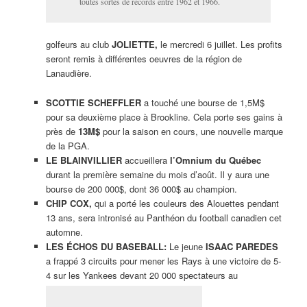
toutes sortes de records entre 1962 et 1966.
golfeurs au club
JOLIETTE,
le mercredi 6 juillet. Les profits
seront remis à différentes oeuvres de la région de
Lanaudière.
SCOTTIE SCHEFFLER
a touché une bourse de 1,5M$
pour sa deuxième place à Brookline. Cela porte ses gains à
près de
13M$
pour la saison en cours, une nouvelle marque
de la PGA.
LE BLAINVILLIER
accueillera
l’Omnium du Québec
durant la première semaine du mois d’août. Il y aura une
bourse de 200 000$, dont 36 000$ au champion.
CHIP COX,
qui a porté les couleurs des Alouettes pendant
13 ans, sera intronisé au Panthéon du football canadien cet
automne.
LES ÉCHOS DU BASEBALL:
Le jeune
ISAAC PAREDES
a frappé 3 circuits pour mener les Rays à une victoire de 5-
4 sur les Yankees devant 20 000 spectateurs au