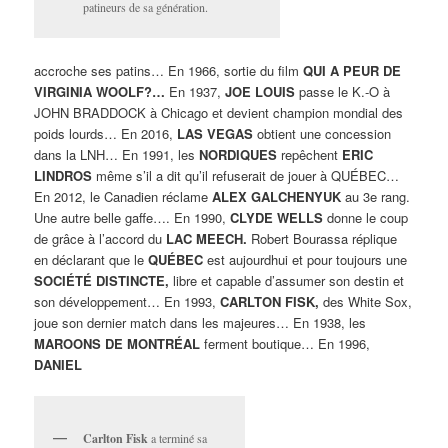
patineurs de sa génération.
accroche ses patins… En 1966, sortie du film
QUI A
PEUR DE
VIRGINIA WOOLF?…
En 1937,
JOE LOUIS
passe le K.-O à
JOHN BRADDOCK à Chicago et devient champion mondial des
poids lourds… En 2016,
LAS VEGAS
obtient une concession
dans la LNH… En 1991, les
NORDIQUES
repêchent
ERIC
LINDROS
même s’il a dit qu’il refuserait de jouer à QUÉBEC…
En 2012, le Canadien réclame
ALEX GALCHENYUK
au 3e rang.
Une autre belle gaffe…. En 1990,
CLYDE WELLS
donne le coup
de grâce à l’accord du
LAC MEECH.
Robert Bourassa réplique
en déclarant que le
QUÉBEC
est aujourdhui et pour toujours une
SOCIÉTÉ DISTINCTE,
libre et capable d’assumer son destin et
son développement… En 1993,
CARLTON FISK,
des White Sox,
joue son dernier match dans les majeures… En 1938, les
MAROONS DE MONTRÉAL
ferment boutique… En 1996,
DANIEL
Carlton Fisk
a terminé sa