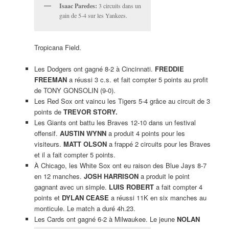
Isaac Paredes:
3 circuits dans un
gain de 5-4 sur les Yankees.
Tropicana Field.
Les Dodgers ont gagné 8-2 à Cincinnati.
FREDDIE
FREEMAN
a réussi 3 c.s. et fait compter 5 points au profit
de TONY GONSOLIN (9-0).
Les Red Sox ont vaincu les Tigers 5-4 grâce au circuit de 3
points de
TREVOR STORY.
Les Giants ont battu les Braves 12-10 dans un festival
offensif.
AUSTIN WYNN
a produit 4 points pour les
visiteurs.
MATT OLSON
a frappé 2 circuits pour les Braves
et il a fait compter 5 points.
À Chicago, les White Sox ont eu raison des Blue Jays 8-7
en 12 manches.
JOSH HARRISON
a produit le point
gagnant avec un simple.
LUIS ROBERT
a fait compter 4
points et
DYLAN CEASE
a réussi 11K en six manches au
monticule. Le match a duré 4h.23.
Les Cards ont gagné 6-2 à Milwaukee. Le jeune
NOLAN