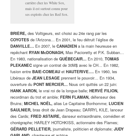
carrière chez les White Sox,
mais il est surtout connu pour
ses exploits chez les Red Sox.
BRIÈRE,
des Voltigeurs, est choisi au 24e rang par les
COYOTES
de l’Arizona… En 2001, le feu détruit l’église de
DANVILLE…
En 2007, le
CANADIEN
a la main heureuse en
repêchant
RYAN McDONAGH,
Max Pacioretty et P.K. Subban…
En 1983, nationalisation de
QUÉBECAIR…
En 2010,
TOMAS
PLEKANEC
signe un contrat de 30M$ avec le CH… En 1982,
fusion entre
BAIE-COMEAU
et
HAUTERIVE….
En 1960, les
Libéraux de
JEAN LESAGE
prennent le pouvoir… En 1934,
ouverture du
PONT MERCIER…
Nous ont quittés un 22 juin:
HANK AARON,
le vrai roi de la longue balle;
HERVÉ FILION,
recordman du trot et amble;
FERN FLAMAN,
défenseur des
Bruins;
MICHEL NOËL,
alias Le Capitaine Bonhomme;
LUCIEN
SAULNIER,
bras droit de Jean Drapeau; DARRYL KILE, lanceur
des Cards;
FRED ASTAIRE,
danseur extraordinaire, comédien et
chorégraphe; HARLEY HOTCHKISS, actionnaire des Flames;
GÉRARD PELLETIER,
journaliste, politicien et diplomate;
JUDY
GARLAND,
chanteuse et actrice.