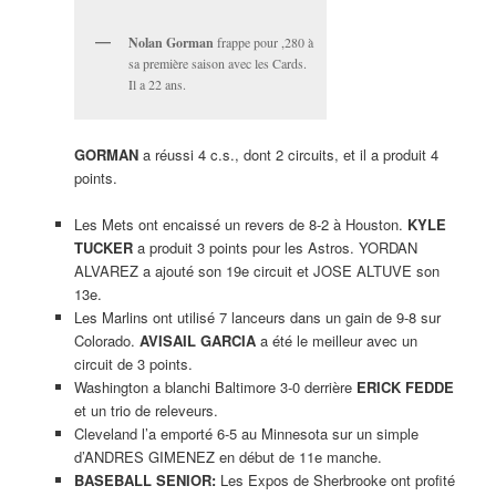
Nolan Gorman
frappe pour ,280 à
sa première saison avec les Cards.
Il a 22 ans.
GORMAN
a réussi 4 c.s., dont 2 circuits, et il a produit 4
points.
Les Mets ont encaissé un revers de 8-2 à Houston.
KYLE
TUCKER
a produit 3 points pour les Astros. YORDAN
ALVAREZ a ajouté son 19e circuit et JOSE ALTUVE son
13e.
Les Marlins ont utilisé 7 lanceurs dans un gain de 9-8 sur
Colorado.
AVISAIL GARCIA
a été le meilleur avec un
circuit de 3 points.
Washington a blanchi Baltimore 3-0 derrière
ERICK FEDDE
et un trio de releveurs.
Cleveland l’a emporté 6-5 au Minnesota sur un simple
d’ANDRES GIMENEZ en début de 11e manche.
BASEBALL SENIOR:
Les Expos de Sherbrooke ont profité