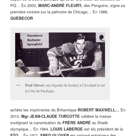
PQ… En 2003,
MARC-ANDRÉ FLEURY,
des Penguins, signe sa
première victoire sur la patinoire de Chicago… En 1989,
QUÉBECOR
Fred Glover:
une légende du hockey à Cleveland et sur
la Côte du Pacifique.
achète les imprimeries du Britannique
ROBERT MAXWELL…
En
2010,
Mgr JEAN-CLAUDE TURCOTTE
célèbre la messe
soulignant la canonisation du
FRÈRE ANDRÉ
au Stade
olympique… En 1964,
LOUIS LABERGE
est élu président de la
FTQ…
En 1971,
FRED GLOVER
est nommé entraîneur des