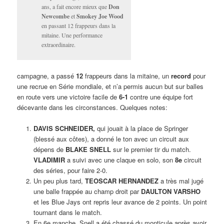
ans, a fait encore mieux que
Don
Newcombe
et
Smokey Joe Wood
en passant 12 frappeurs dans la
mitaine. Une performance
extraordinaire.
campagne, a passé
12
frappeurs dans la mitaine, un
record
pour
une recrue en Série mondiale, et n’a permis aucun but sur balles
en route vers une victoire facile de
6-1
contre une équipe fort
décevante dans les circonstances. Quelques notes:
DAVIS SCHNEIDER,
qui jouait à la place de Springer
(blessé aux côtes), a donné le ton avec un circuit aux
dépens de
BLAKE SNELL
sur le premier tir du match.
VLADIMIR
a suivi avec une claque en solo, son
8e
circuit
des séries, pour faire 2-0.
Un peu plus tard,
TEOSCAR HERNANDEZ
a très mal jugé
une balle frappée au champ droit par
DAULTON VARSHO
et les Blue Jays ont repris leur avance de 2 points. Un point
tournant dans le match.
En 6e manche, Snell a été chassé du monticule après avoir