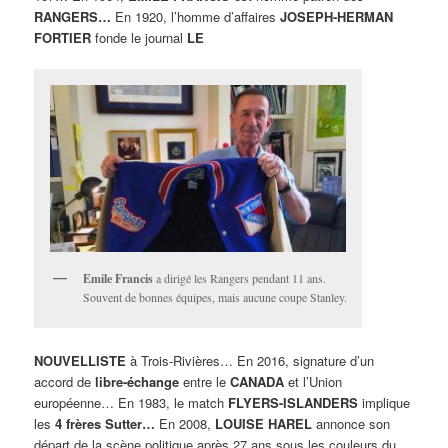
RANGERS…
En 1920, l’homme d’affaires
JOSEPH-HERMAN
FORTIER
fonde le journal
LE
Emile Francis
a dirigé les Rangers pendant 11 ans.
Souvent de bonnes équipes, mais aucune coupe Stanley.
NOUVELLISTE
à Trois-Rivières… En 2016, signature d’un
accord de
libre-échange
entre le
CANADA
et l’Union
européenne… En 1983, le match
FLYERS-ISLANDERS
implique
les
4 frères Sutter…
En 2008,
LOUISE HAREL
annonce son
départ de la scène politique après 27 ans sous les couleurs du