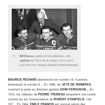
Bill Durnan,
gardien de but ambidextre, a été
capitaine
du CH en fin de carrière. On le voit ici
avec Dick Irvin, Maurice Richard et Butch Bouchard.
MAURICE RICHARD
abandonne son numéro 15. Il portera
dorénavant le numéro 9… En 1998, les
JETS DE WINNIPEG
montrent la porte au directeur général
JOHN FERGUSON…
En
1972, les Libéraux de
PIERRE TRUDEAU
remportent une courte
victoire sur les Conservateurs de
ROBERT STANFIELD:
109-
107… En 1964,
EMILE FRANCIS
est nommé patron des