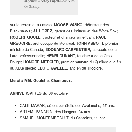
supérieur à
Andy Payette,
des Vics
de Granby.
sur le terrain et au micro;
MOOSE VASKO,
défenseur des
Blackhawks;
AL LOPEZ,
gérant des Indians et des White Sox;
ROBERT GOULET,
acteur et chanteur américain;
PAUL
GRÉGOIRE,
archevêque de Montréal;
JOHN ABBOTT,
premier
ministre du Canada;
ÉDOUARD CARPENTIER,
acrobate de la
lutte professionnelle;
HENRI DUNANT,
fondateur de la Croix-
Rouge;
HONORÉ MERCIER,
premier ministre du Québec à la fin
du XIXe siècle;
LÉO GRAVELLE,
ancien du Tricolore.
Merci à MM. Goulet et Champoux.
ANNIVERSAIRES du 30 octobre
CALE MAKAR, défenseur étoile de l’Avalanche, 27 ans.
ARTEMI PANARIN, des Rangers, 34 ans.
SAMUEL MONTEMBEAULT, du Canadien, 29 ans.