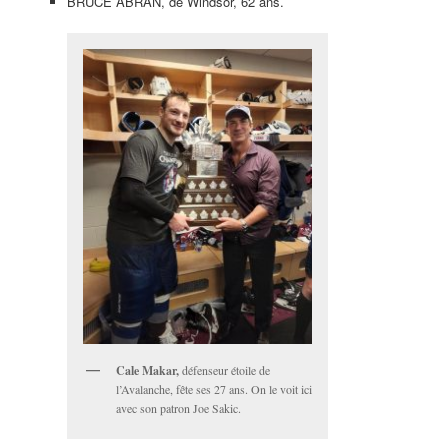
BRUCE ABRAN, de Windsor, 62 ans.
Cale Makar,
défenseur étoile de
l’Avalanche, fête ses 27 ans. On le voit ici
avec son patron Joe Sakic.