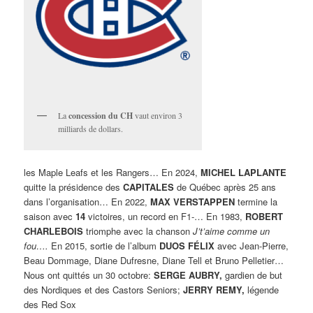
La
concession du CH
vaut environ 3
milliards de dollars.
les Maple Leafs et les Rangers… En 2024,
MICHEL LAPLANTE
quitte la présidence des
CAPITALES
de Québec après 25 ans
dans l’organisation… En 2022,
MAX VERSTAPPEN
termine la
saison avec
14
victoires, un record en F1-… En 1983,
ROBERT
CHARLEBOIS
triomphe avec la chanson
J’t’aime comme un
fou….
En 2015, sortie de l’album
DUOS FÉLIX
avec Jean-Pierre,
Beau Dommage, Diane Dufresne, Diane Tell et Bruno Pelletier…
Nous ont quittés un 30 octobre:
SERGE AUBRY,
gardien de but
des Nordiques et des Castors Seniors;
JERRY REMY,
légende
des Red Sox