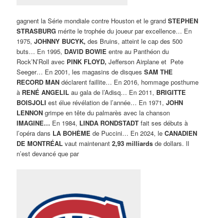
gagnent la Série mondiale contre Houston et le grand
STEPHEN
STRASBURG
mérite le trophée du joueur par excellence… En
1975,
JOHNNY BUCYK,
des Bruins, atteint le cap des 500
buts… En 1995,
DAVID BOWIE
entre au Panthéon du
Rock’N’Roll avec
PINK FLOYD,
Jefferson Airplane et Pete
Seeger… En 2001, les magasins de disques
SAM THE
RECORD MAN
déclarent faillite… En 2016, hommage posthume
à
RENÉ ANGELIL
au gala de l’Adisq… En 2011,
BRIGITTE
BOISJOLI
est élue révélation de l’année… En 1971,
JOHN
LENNON
grimpe en tête du palmarès avec la chanson
IMAGINE…
En 1984,
LINDA RONDSTADT
fait ses débuts à
l’opéra dans
LA BOHÈME
de Puccini… En 2024, le
CANADIEN
DE MONTRÉAL
vaut maintenant
2,93 milliards
de dollars. Il
n’est devancé que par