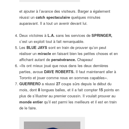
et ajouter à l’avance des visiteurs. Barger a également
réussi un
catch spectaculaire
quelques minutes
auparavant. Il a tout un avenir devant lui.
Deux victoires à
L.A.
sans les services de
SPRINGER,
c’est un exploit tout à fait remarquable.
Les
BLUE JAYS
sont en train de prouver qu’on peut
réaliser un
miracle
en faisant bien les petites choses et en
affichant autant de
persévérance.
Chapeau!
«Ils ont mieux joué que nous dans les deux dernières
parties, avoue
DAVE ROBERTS.
Il faut maintenant aller à
Toronto et jouer comme nous en sommes capables».
GUERRERO
a réussi
27
coups sûrs depuis le début du
mois, dont
8
longues balles, et il a fait compter
15
points en
plus de s’illustrer au premier coussin. Il voulait prouver au
monde entier
qu’il est parmi les meilleurs et il est en train
de le faire.