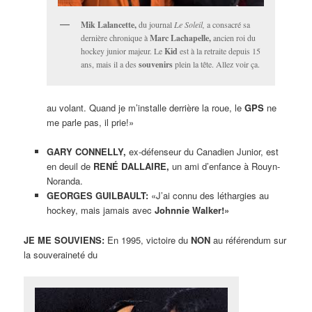
Mik Lalancette,
du journal
Le Soleil,
a consacré sa
dernière chronique à
Marc Lachapelle,
ancien roi du
hockey junior majeur. Le
Kid
est à la retraite depuis 15
ans, mais il a des
souvenirs
plein la tête. Allez voir ça.
au volant. Quand je m’installe derrière la roue, le
GPS
ne
me parle pas, il prie!»
GARY CONNELLY,
ex-défenseur du Canadien Junior, est
en deuil de
RENÉ DALLAIRE,
un ami d’enfance à Rouyn-
Noranda.
GEORGES GUILBAULT:
«J’ai connu des léthargies au
hockey, mais jamais avec
Johnnie Walker!»
JE ME SOUVIENS:
En 1995, victoire du
NON
au référendum sur
la souveraineté du