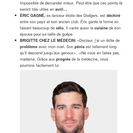
Impossible de demander mieux. Peut-être que ces points-là
seront très utiles en
avril…
ÉRIC GAGNÉ,
ex-lanceur étoile des Dodgers, est
déchiré
entre son pays et son ancien club. Éric garde la forme en
faisant beaucoup de
vélo.
Il vante aussi la
cuisine
de son
épouse pour sa taille de guêpe.
BRIGITTE CHEZ LE MÉDECIN:
«Docteur, j’ai un drôle de
problème
avec mon mari. Son
pénis
est tellement long
qu’il descend jusqu’aux genoux». -«Ne vous en faites pas,
madame. Grâce aux
progrès
de la médecine, nous
pourrons facilement lui