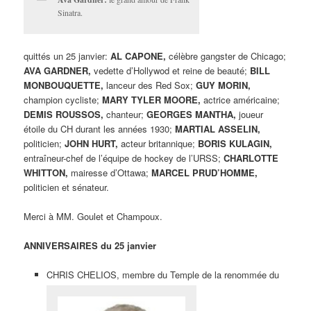
Sinatra.
quittés un 25 janvier:
AL CAPONE,
célèbre gangster de Chicago;
AVA GARDNER,
vedette d’Hollywod et reine de beauté;
BILL
MONBOUQUETTE,
lanceur des Red Sox;
GUY MORIN,
champion cycliste;
MARY TYLER MOORE,
actrice américaine;
DEMIS ROUSSOS,
chanteur;
GEORGES MANTHA,
joueur
étoile du CH durant les années 1930;
MARTIAL ASSELIN,
politicien;
JOHN HURT,
acteur britannique;
BORIS KULAGIN,
entraîneur-chef de l’équipe de hockey de l’URSS;
CHARLOTTE
WHITTON,
mairesse d’Ottawa;
MARCEL PRUD’HOMME,
politicien et sénateur.
Merci à MM. Goulet et Champoux.
ANNIVERSAIRES du 25 janvier
CHRIS CHELIOS, membre du Temple de la renommée du