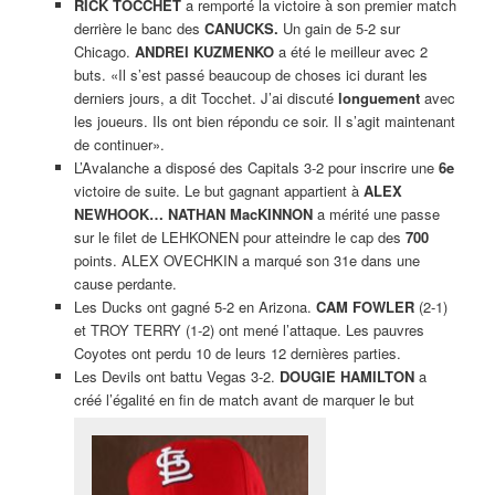
RICK TOCCHET
a remporté la victoire à son premier match
derrière le banc des
CANUCKS.
Un gain de 5-2 sur
Chicago.
ANDREI KUZMENKO
a été le meilleur avec 2
buts. «Il s’est passé beaucoup de choses ici durant les
derniers jours, a dit Tocchet. J’ai discuté
longuement
avec
les joueurs. Ils ont bien répondu ce soir. Il s’agit maintenant
de continuer».
L’Avalanche a disposé des Capitals 3-2 pour inscrire une
6e
victoire de suite. Le but gagnant appartient à
ALEX
NEWHOOK… NATHAN MacKINNON
a mérité une passe
sur le filet de LEHKONEN pour atteindre le cap des
700
points. ALEX OVECHKIN a marqué son 31e dans une
cause perdante.
Les Ducks ont gagné 5-2 en Arizona.
CAM FOWLER
(2-1)
et TROY TERRY (1-2) ont mené l’attaque. Les pauvres
Coyotes ont perdu 10 de leurs 12 dernières parties.
Les Devils ont battu Vegas 3-2.
DOUGIE HAMILTON
a
créé l’égalité en fin de match avant de marquer le but