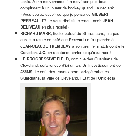
Leafs. À ma souvenance, il a servi son plus beau
compliment à un joueur de hockey quand il a déclaré:
«Vous voulez savoir ce que je pense de
GILBERT
PERREAULT?
Je vous dirai simplement ceci:
JEAN
BÉLIVEAU
en plus rapide!»
RICHARD MARR,
fidèle lecteur de St-Eustache, n’a pas
oublié la tasse de café que
Perreault
a fait prendre à
JEAN-CLAUDE TREMBLAY
à son premier match contre le
Canadien.
J.C.
en a entendu parler jusqu’à sa mort!
LE PROGRESSIVE FIELD,
domicile des Guardians de
Cleveland, sera rénové d’ici un an. Un investissement de
435M$.
Le coût des travaux sera partagé entre les
Guardians,
la Ville de Cleveland, l’État de l’Ohio et la