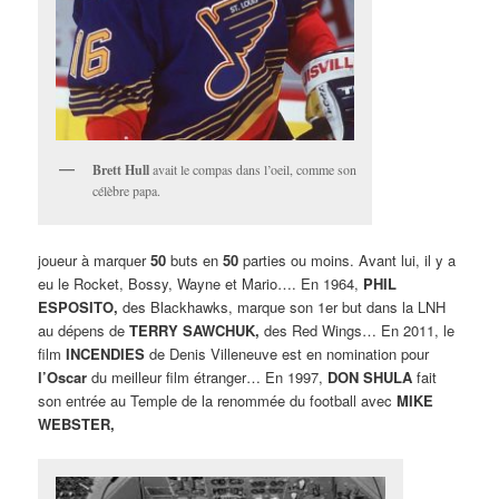
Brett Hull
avait le compas dans l’oeil, comme son
célèbre papa.
joueur à marquer
50
buts en
50
parties ou moins. Avant lui, il y a
eu le Rocket, Bossy, Wayne et Mario…. En 1964,
PHIL
ESPOSITO,
des Blackhawks, marque son 1er but dans la LNH
au dépens de
TERRY SAWCHUK,
des Red Wings… En 2011, le
film
INCENDIES
de Denis Villeneuve est en nomination pour
l’Oscar
du meilleur film étranger… En 1997,
DON SHULA
fait
son entrée au Temple de la renommée du football avec
MIKE
WEBSTER,