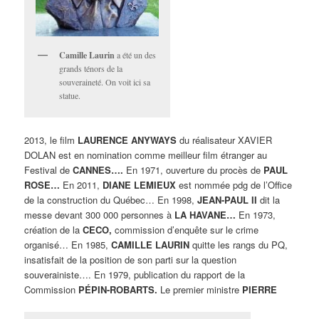
Camille Laurin
a été un des
grands ténors de la
souveraineté. On voit ici sa
statue.
2013, le film
LAURENCE ANYWAYS
du réalisateur XAVIER
DOLAN est en nomination comme meilleur film étranger au
Festival de
CANNES….
En 1971, ouverture du procès de
PAUL
ROSE…
En 2011,
DIANE LEMIEUX
est nommée pdg de l’Office
de la construction du Québec… En 1998,
JEAN-PAUL II
dit la
messe devant 300 000 personnes à
LA HAVANE…
En 1973,
création de la
CECO,
commission d’enquête sur le crime
organisé… En 1985,
CAMILLE LAURIN
quitte les rangs du PQ,
insatisfait de la position de son parti sur la question
souverainiste…. En 1979, publication du rapport de la
Commission
PÉPIN-ROBARTS.
Le premier ministre
PIERRE