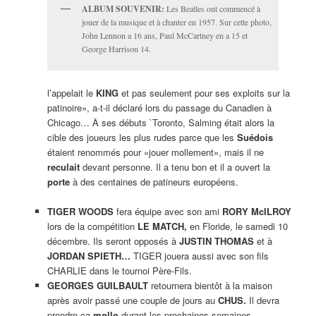
ALBUM SOUVENIR:
Les Beatles ont commencé à
jouer de la musique et à chanter en 1957. Sur cette photo,
John Lennon a 16 ans, Paul McCartney en a 15 et
George Harrison 14.
l’appelait le
KING
et pas seulement pour ses exploits sur la
patinoire», a-t-il déclaré lors du passage du Canadien à
Chicago… À ses débuts `Toronto, Salming était alors la
cible des joueurs les plus rudes parce que les
Suédois
étaient renommés pour «jouer mollement», mais il ne
reculait
devant personne. Il a tenu bon et il a ouvert la
porte
à des centaines de patineurs européens.
TIGER WOODS
fera équipe avec son ami
RORY McILROY
lors de la compétition
LE MATCH,
en Floride, le samedi 10
décembre. Ils seront opposés à
JUSTIN THOMAS
et à
JORDAN SPIETH
…
TIGER jouera aussi avec son fils
CHARLIE dans le tournoi Père-Fils.
GEORGES GUILBAULT
retournera bientôt à la maison
après avoir passé une couple de jours au
CHUS.
Il devra
prendre ça
mollo
durant les prochaines semaines.