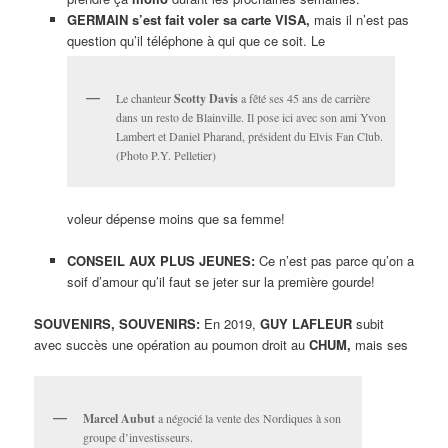
GERMAIN s’est fait voler sa carte VISA,
mais il n’est pas
question qu’il téléphone à qui que ce soit. Le
Le chanteur
Scotty Davis
a fêté ses 45 ans de carrière
dans un resto de Blainville. Il pose ici avec son ami Yvon
Lambert et Daniel Pharand, président du Elvis Fan Club.
(Photo P.Y. Pelletier)
voleur dépense moins que sa femme!
CONSEIL AUX PLUS JEUNES:
Ce n’est pas parce qu’on a
soif d’amour qu’il faut se jeter sur la première gourde!
SOUVENIRS, SOUVENIRS:
En 2019,
GUY LAFLEUR
subit
avec succès une opération au poumon droit au
CHUM,
mais ses
Marcel Aubut
a négocié la vente des Nordiques à son
groupe d’investisseurs.