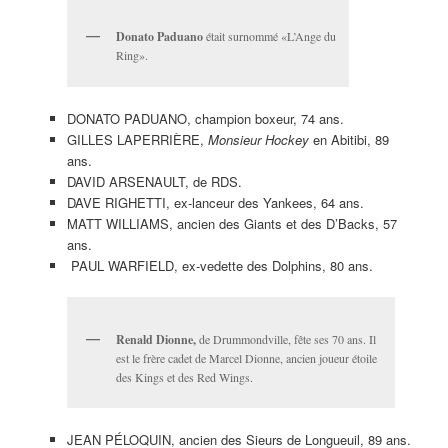
Donato Paduano
était surnommé «L’Ange du
Ring».
DONATO PADUANO, champion boxeur, 74 ans.
GILLES LAPERRIÈRE,
Monsieur Hockey
en Abitibi, 89
ans.
DAVID ARSENAULT, de RDS.
DAVE RIGHETTI, ex-lanceur des Yankees, 64 ans.
MATT WILLIAMS, ancien des Giants et des D’Backs, 57
ans.
PAUL WARFIELD, ex-vedette des Dolphins, 80 ans.
Renald Dionne,
de Drummondville, fête ses 70 ans. Il
est le frère cadet de Marcel Dionne, ancien joueur étoile
des Kings et des Red Wings.
JEAN PÉLOQUIN, ancien des Sieurs de Longueuil, 89 ans.