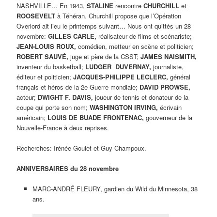
NASHVILLE… En 1943,
STALINE
rencontre
CHURCHILL
et
ROOSEVELT
à Téhéran. Churchill propose que l’Opération
Overlord ait lieu le printemps suivant… Nous ont quittés un 28
novembre:
GILLES CARLE,
réalisateur de films et scénariste;
JEAN-LOUIS ROUX,
comédien, metteur en scène et politicien;
ROBERT SAUVÉ,
juge et père de la CSST;
JAMES NAISMITH,
inventeur du basketball;
LUDGER
DUVERNAY,
journaliste,
éditeur et politicien;
JACQUES-PHILIPPE LECLERC,
général
français et héros de la 2e Guerre mondiale;
DAVID PROWSE,
acteur;
DWIGHT F. DAVIS,
joueur de tennis et donateur de la
coupe qui porte son nom;
WASHINGTON IRVING,
écrivain
américain;
LOUIS DE BUADE FRONTENAC,
gouverneur de la
Nouvelle-France à deux reprises.
Recherches: Irénée Goulet et Guy Champoux.
ANNIVERSAIRES du 28 novembre
MARC-ANDRÉ FLEURY, gardien du Wild du Minnesota, 38
ans.