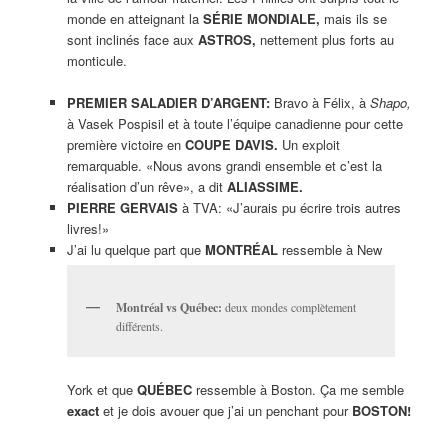
monde en atteignant la
SÉRIE MONDIALE,
mais ils se
sont inclinés face aux
ASTROS,
nettement plus forts au
monticule.
PREMIER SALADIER D’ARGENT:
Bravo à Félix, à
Shapo,
à Vasek Pospisil et à toute l’équipe canadienne pour cette
première victoire en
COUPE DAVIS.
Un exploit
remarquable. «Nous avons grandi ensemble et c’est la
réalisation d’un rêve», a dit
ALIASSIME.
PIERRE GERVAIS
à TVA: «J’aurais pu écrire trois autres
livres!»
J’ai lu quelque part que
MONTRÉAL
ressemble à New
Montréal vs Québec:
deux mondes complètement
différents.
York et que
QUÉBEC
ressemble à Boston. Ça me semble
exact
et je dois avouer que j’ai un penchant pour
BOSTON!