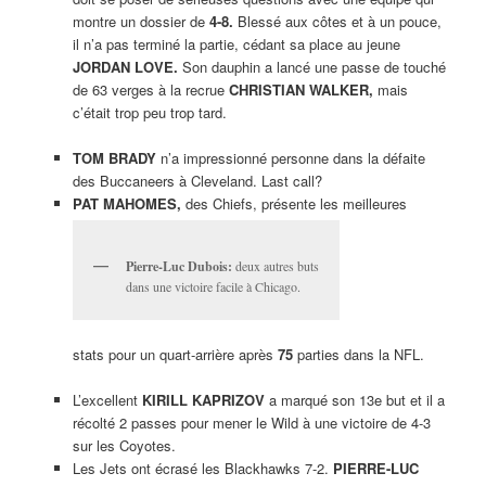
montre un dossier de
4-8.
Blessé aux côtes et à un pouce,
il n’a pas terminé la partie, cédant sa place au jeune
JORDAN LOVE.
Son dauphin a lancé une passe de touché
de 63 verges à la recrue
CHRISTIAN WALKER,
mais
c’était trop peu trop tard.
TOM BRADY
n’a impressionné personne dans la défaite
des Buccaneers à Cleveland. Last call?
PAT MAHOMES,
des Chiefs, présente les meilleures
Pierre-Luc Dubois:
deux autres buts
dans une victoire facile à Chicago.
stats pour un quart-arrière après
75
parties dans la NFL.
L’excellent
KIRILL KAPRIZOV
a marqué son 13e but et il a
récolté 2 passes pour mener le Wild à une victoire de 4-3
sur les Coyotes.
Les Jets ont écrasé les Blackhawks 7-2.
PIERRE-LUC