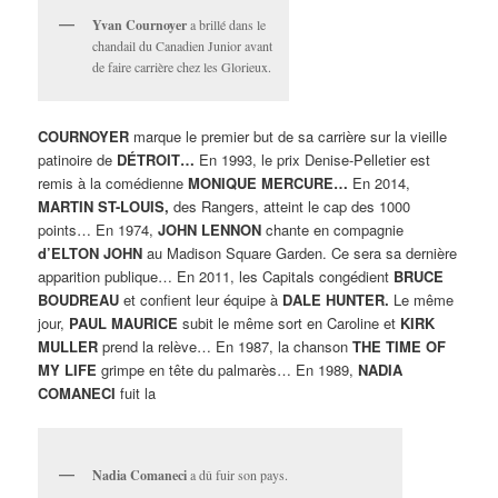
Yvan Cournoyer
a brillé dans le
chandail du Canadien Junior avant
de faire carrière chez les Glorieux.
COURNOYER
marque le premier but de sa carrière sur la vieille
patinoire de
DÉTROIT…
En 1993, le prix Denise-Pelletier est
remis à la comédienne
MONIQUE MERCURE…
En 2014,
MARTIN ST-LOUIS,
des Rangers, atteint le cap des 1000
points… En 1974,
JOHN LENNON
chante en compagnie
d’ELTON JOHN
au Madison Square Garden. Ce sera sa dernière
apparition publique… En 2011, les Capitals congédient
BRUCE
BOUDREAU
et confient leur équipe à
DALE HUNTER.
Le même
jour,
PAUL MAURICE
subit le même sort en Caroline et
KIRK
MULLER
prend la relève… En 1987, la chanson
THE TIME OF
MY LIFE
grimpe en tête du palmarès… En 1989,
NADIA
COMANECI
fuit la
Nadia Comaneci
a dû fuir son pays.