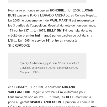
Roumanie et trouve refuge en
HONGRIE…
En 2009,
LUCIAN
BUTE
passe le K.-O à LIBRADO ANDRADE au Colisée Pepsi…
En 2005, le gouvernement de
PAUL MARTIN
est
renversé
par
les 3 parties de l’opposition. Résultat du vote de non-confiance:
171 contre 137…. En 1979,
BILLY SMITH,
des Islanders, est
crédité du
premier but
marqué par un gardien de but dans la
LNH… En 1995, le service
911
entre en vigueur à
SHERBROOKE
Sparky Anderson
a gagné deux Séries mondiales à
Cincinnati et une autre à Détroit. Il pose ici avec Joe
Morgan en 1975.
et à GRANBY… En 1993, le sculpteur
ARMAND
VAILLANCOURT
reçoit le prix Paul-Émile-Borduas pour
l’ensemble de son oeuvre… En 1978, les
REDS
montrent la
porte au gérant
SPARKY ANDERSON.
Il prendra le chemin de
DÉTROIT et fera des Tigers une équipe championne…. En 1926,