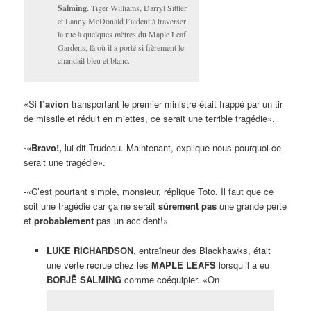
Salming.
Tiger Williams, Darryl Sittler
et Lanny McDonald l’aident à traverser
la rue à quelques mètres du Maple Leaf
Gardens, là où il a porté si fièrement le
chandail bleu et blanc.
«Si
l’avion
transportant le premier ministre était frappé par un tir
de missile et réduit en miettes, ce serait une terrible tragédie».
-«Bravo!,
lui dit Trudeau. Maintenant, explique-nous pourquoi ce
serait une tragédie».
-«C’est pourtant simple, monsieur, réplique Toto. Il faut que ce
soit une tragédie car ça ne serait
sûrement pas
une grande perte
et
probablement
pas un accident!»
LUKE RICHARDSON
, entraîneur des Blackhawks, était
une verte recrue chez les
MAPLE LEAFS
lorsqu’il a eu
BORJË SALMING
comme coéquipier. «On