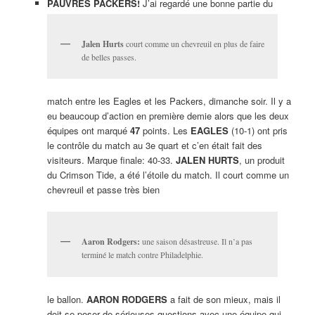
PAUVRES PACKERS!
J’ai regardé une bonne partie du
Jalen Hurts
court comme un chevreuil en plus de faire
de belles passes.
match entre les Eagles et les Packers, dimanche soir. Il y a
eu beaucoup d’action en première demie alors que les deux
équipes ont marqué
47
points. Les
EAGLES
(10-1) ont pris
le contrôle du match au 3e quart et c’en était fait des
visiteurs. Marque finale: 40-33.
JALEN HURTS
, un produit
du Crimson Tide, a été l’étoile du match. Il court comme un
chevreuil et passe très bien
Aaron Rodgers:
une saison désastreuse. Il n’a pas
terminé le match contre Philadelphie.
le ballon.
AARON RODGERS
a fait de son mieux, mais il
doit se poser de sérieuses questions avec une équipe qui