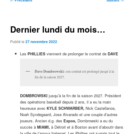
Précédent
Suivant
des
articles
Dernier lundi du mois…
Publié le
27 novembre 2022
Les
PHILLIES
viennent de prolonger le contrat de
DAVE
Dave Dombrowski:
son contrat est prolongé jusqu’à la
fin de la saison 2027.
DOMBROWSKI
jusqu’à la fin de la saison 2027. Président
des opérations baseball depuis 2 ans, il a eu la main
heureuse avec
KYLE SCHWARBER,
Nick Castellanos,
Noah Syndegaard, Jose Alvarado et une couple d’autres
joueurs. Ancien d.g. des
Expos,
Dombrowski a eu du
succès à
MIAMI,
à Détroit et à Boston avant d’aboutir dans
la ville de l’amour fraternel. Les Phillies ont surpris tout le