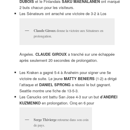
DUBOIS
et le Finlandais
SAKU MAENALANEN
ont marqué
2 buts chacun pour les visiteurs.
Les Sénateurs ont arraché une victoire de 3-2 à Los
Claude Giroux
donne la victoire aux Sénateurs en
prolongation.
Angeles.
CLAUDE GIROUX
a tranché sur une échappée
après seulement 20 secondes de prolongation.
Les Kraken a gagné 5-4 à Anaheim pour signer une 5e
victoire de suite. Le jeune
MATTY BENIERS
(1-2) a dirigé
l’attaque et
DANIEL SPRONG
a réussi le but gagnant.
Seattle montre une fiche de 13-5-3.
Les Canucks ont battu San Jose 4-3 sur un but
d’ANDREI
KUZMENKO
en prolongation. Cinq en 6 pour
Serge Thivierge
retourne dans son coin
de pays.