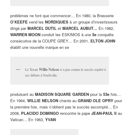
problèmes ne font que commencer… En 1980, la Brasserie
O’KEEFE
vend les
NORDIQUES
à un groupe d’investisseurs
dirigé par
MARCEL DUTIL
et
MARCEL AUBUT…
En 1982,
WARREN MOON
conduit les ESKIMOS à une
5e
conquête
consécutive de la COUPE GREY… En 2001,
ELTON JOHN
établit une nouvelle marque en se
Le Texan
Willie Nelson
n’a pas connu le succès espéré à
ses débuts à Nashville.
produisant au
MADISON SQUARE GARDEN
pour la
53e
fois…
En 1964,
WILLIE NELSON
chante au
GRAND OLE OPRY
pour
la première fois, mais n’obtient pas le succès escompté… En
2008,
PLACIDO DOMINGO
rencontre le pape
JEAN-PAUL II
au
Vatican… En 1963,
YVAN