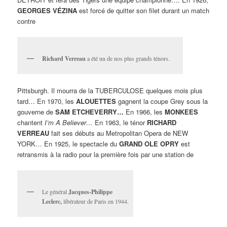
GEORGES VÉZINA
est forcé de quitter son filet durant un match
contre
Richard Verreau
a été un de nos plus grands ténors.
Pittsburgh. Il mourra de la TUBERCULOSE quelques mois plus
tard… En 1970, les
ALOUETTES
gagnent la coupe Grey sous la
gouverne de
SAM ETCHEVERRY…
En 1966, les
MONKEES
chantent
I’m A Believer…
En 1963, le ténor
RICHARD
VERREAU
fait ses débuts au Metropolitan Opera de NEW
YORK… En 1925, le spectacle du
GRAND OLE OPRY
est
retransmis à la radio pour la première fois par une station de
Le général
Jacques-Philippe
Leclerc,
libérateur de Paris en 1944.