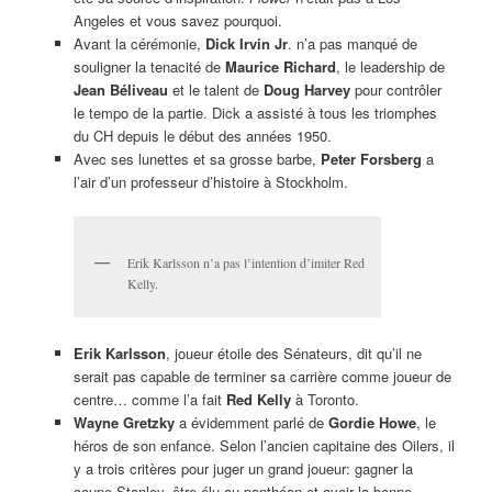
Angeles et vous savez pourquoi.
Avant la cérémonie,
Dick Irvin Jr
. n’a pas manqué de
souligner la tenacité de
Maurice Richard
, le leadership de
Jean Béliveau
et le talent de
Doug Harvey
pour contrôler
le tempo de la partie. Dick a assisté à tous les triomphes
du CH depuis le début des années 1950.
Avec ses lunettes et sa grosse barbe,
Peter Forsberg
a
l’air d’un professeur d’histoire à Stockholm.
Erik Karlsson n’a pas l’intention d’imiter Red
Kelly.
Erik Karlsson
, joueur étoile des Sénateurs, dit qu’il ne
serait pas capable de terminer sa carrière comme joueur de
centre… comme l’a fait
Red Kelly
à Toronto.
Wayne Gretzky
a évidemment parlé de
Gordie Howe
, le
héros de son enfance. Selon l’ancien capitaine des Oilers, il
y a trois critères pour juger un grand joueur: gagner la
coupe Stanley, être élu au panthéon et avoir la bonne