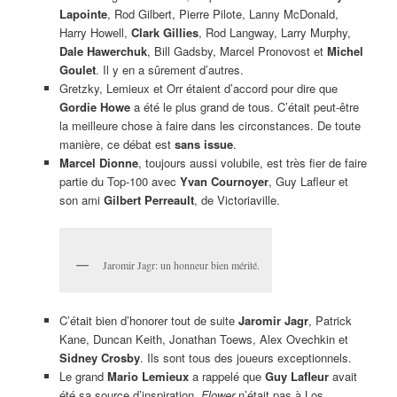
Lapointe
, Rod Gilbert, Pierre Pilote, Lanny McDonald,
Harry Howell,
Clark Gillies
, Rod Langway, Larry Murphy,
Dale Hawerchuk
, Bill Gadsby, Marcel Pronovost et
Michel
Goulet
. Il y en a sûrement d’autres.
Gretzky, Lemieux et Orr étaient d’accord pour dire que
Gordie Howe
a été le plus grand de tous. C’était peut-être
la meilleure chose à faire dans les circonstances. De toute
manière, ce débat est
sans issue
.
Marcel Dionne
, toujours aussi volubile, est très fier de faire
partie du Top-100 avec
Yvan Cournoyer
, Guy Lafleur et
son ami
Gilbert Perreault
, de Victoriaville.
Jaromir Jagr: un honneur bien mérité.
C’était bien d’honorer tout de suite
Jaromir Jagr
, Patrick
Kane, Duncan Keith, Jonathan Toews, Alex Ovechkin et
Sidney Crosby
. Ils sont tous des joueurs exceptionnels.
Le grand
Mario Lemieux
a rappelé que
Guy Lafleur
avait
été sa source d’inspiration.
Flower
n’était pas à Los