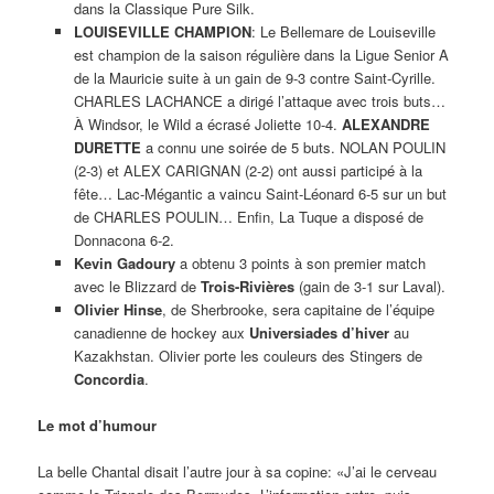
dans la Classique Pure Silk.
LOUISEVILLE CHAMPION
: Le Bellemare de Louiseville
est champion de la saison régulière dans la Ligue Senior A
de la Mauricie suite à un gain de 9-3 contre Saint-Cyrille.
CHARLES LACHANCE a dirigé l’attaque avec trois buts…
À Windsor, le Wild a écrasé Joliette 10-4.
ALEXANDRE
DURETTE
a connu une soirée de 5 buts. NOLAN POULIN
(2-3) et ALEX CARIGNAN (2-2) ont aussi participé à la
fête… Lac-Mégantic a vaincu Saint-Léonard 6-5 sur un but
de CHARLES POULIN… Enfin, La Tuque a disposé de
Donnacona 6-2.
Kevin Gadoury
a obtenu 3 points à son premier match
avec le Blizzard de
Trois-Rivières
(gain de 3-1 sur Laval).
Olivier Hinse
, de Sherbrooke, sera capitaine de l’équipe
canadienne de hockey aux
Universiades d’hiver
au
Kazakhstan. Olivier porte les couleurs des Stingers de
Concordia
.
Le mot d’humour
La belle Chantal disait l’autre jour à sa copine: «J’ai le cerveau