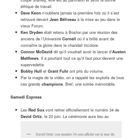
éthique de travail.
Dave Keon
n’oubliera jamais la première fois où il s’est
retrouvé devant
Jean Béliveau
à la mise au jeu dans le
vieux Forum.
Ken Dryden
était retenu à Boston par une réunion des
anciens de l’Université
Cornell
où il a brillé avant de
connaître la gloire dans le chandail tricolore.
Connor McDavid
dit qu’il voudrait avoir le lancer d’
Auston
Matthews
. Il a pourtant tout ce qu’il faut pour devenir une
supervedette.
Bobby Hull
et
Grant Fuhr
ont pris du volume.
Par la magie de la vidéo, on a rappelé les exploits de tous
ces grands
champions
. Bref, une soirée mémorable.
Samedi Express
Les
Red Sox
vont retirer officiellement le numéro 34 de
David Ortiz
, le 23 juin. La cérémonie aura lieu au
David Ortiz: son numéro 34 sera affiché sur le mur du