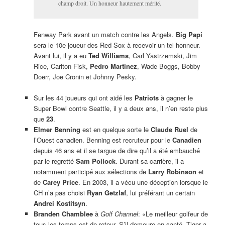
champ droit. Un honneur hautement mérité.
Fenway Park avant un match contre les Angels.
Big Papi
sera le 10e joueur des Red Sox à recevoir un tel honneur.
Avant lui, il y a eu
Ted Williams
, Carl Yastrzemski, Jim
Rice, Carlton Fisk,
Pedro Martinez
, Wade Boggs, Bobby
Doerr, Joe Cronin et Johnny Pesky.
Sur les 44 joueurs qui ont aidé les
Patriots
à gagner le
Super Bowl contre Seattle, il y a deux ans, il n’en reste plus
que
23
.
Elmer Benning
est en quelque sorte le
Claude Ruel
de
l’Ouest canadien. Benning est recruteur pour le
Canadien
depuis 46 ans et il se targue de dire qu’il a été embauché
par le regretté
Sam Pollock
. Durant sa carrière, il a
notamment participé aux sélections de
Larry Robinson
et
de
Carey Price
. En 2003, il a vécu une déception lorsque le
CH n’a pas choisi
Ryan Getzlaf
, lui préférant un certain
Andrei Kostitsyn
.
Branden Chamblee
à
Golf Channel
: «Le meilleur golfeur de
tous les temps est de retour. S’il demeure en santé, Tiger a