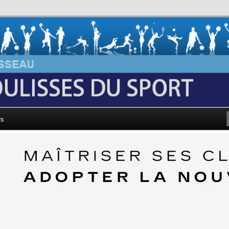
au: Les Coulisses du Sport
rs