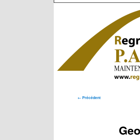
Navigation
← Précédent
des
images
Geo