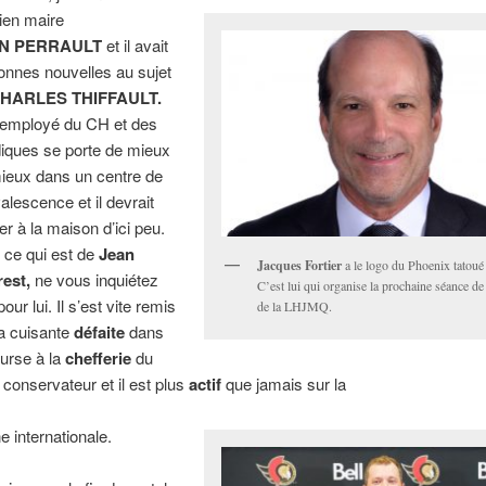
cien maire
N PERRAULT
et il avait
onnes nouvelles au sujet
HARLES THIFFAULT.
-employé du CH et des
iques se porte de mieux
ieux dans un centre de
alescence et il devrait
er à la maison d’ici peu.
 ce qui est de
Jean
Jacques Fortier
a le logo du Phoenix tatoué 
est,
ne vous inquiétez
C’est lui qui organise la prochaine séance d
our lui. Il s’est vite remis
de la LHJMQ.
a cuisante
défaite
dans
ourse à la
chefferie
du
i conservateur et il est plus
actif
que jamais sur la
e internationale.