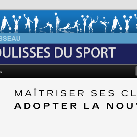
au: Les Coulisses du Sport
rs