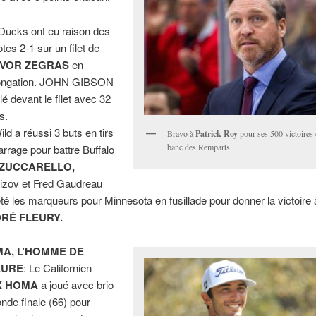
Ducks ont eu raison des
tes 2-1 sur un filet de
VOR ZEGRAS
en
longation. JOHN GIBSON
llé devant le filet avec 32
s.
ild a réussi 3 buts en tirs
Bravo à
Patrick Roy
pour ses 500 victoires d
banc des Remparts.
arrage pour battre Buffalo
ZUCCARELLO,
izov et Fred Gaudreau
été les marqueurs pour Minnesota en fusillade pour donner la victoire
RÉ FLEURY.
A, L’HOMME DE
EURE
: Le Californien
X HOMA
a joué avec brio
onde finale (66) pour