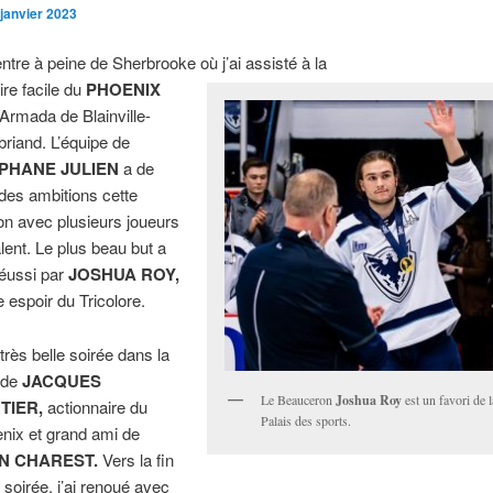
 janvier 2023
entre à peine de Sherbrooke où j’ai assisté à la
ire facile du
PHOENIX
l’Armada de Blainville-
briand. L’équipe de
PHANE JULIEN
a de
des ambitions cette
on avec plusieurs joueurs
alent. Le plus beau but a
réussi par
JOSHUA ROY,
e espoir du Tricolore.
très belle soirée dans la
 de
JACQUES
Le Beauceron
Joshua Roy
est un favori de l
TIER,
actionnaire du
Palais des sports.
nix et grand ami de
N CHAREST.
Vers la fin
a soirée, j’ai renoué avec