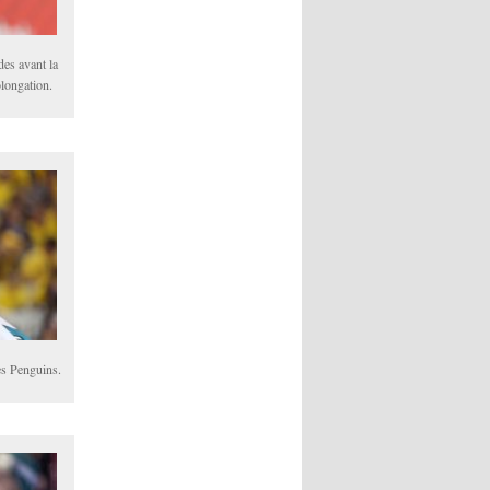
des avant la
olongation.
es Penguins.