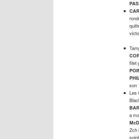
PAS
CAR
rond
quit
victo
Tamp
COR
file
POI
PHI
son 
Les 
Blac
BAR
a ma
McD
Zch 
soir