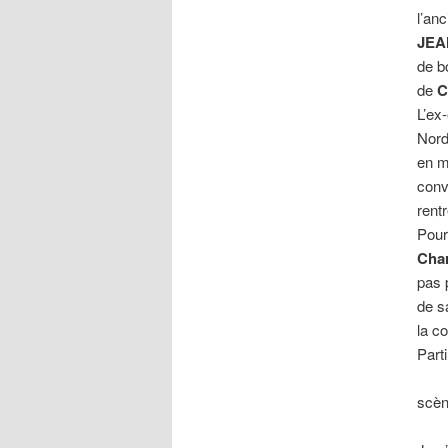
l’an
JEA
de b
de
C
L’ex
Nord
en m
conv
rentr
Pour
Char
pas p
de s
la c
Part
scèn