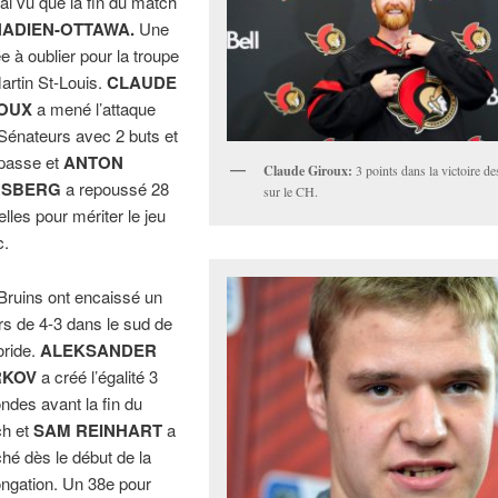
’ai vu que la fin du match
ADIEN-OTTAWA.
Une
ée à oublier pour la troupe
artin St-Louis.
CLAUDE
OUX
a mené l’attaque
Sénateurs avec 2 buts et
passe et
ANTON
Claude Giroux:
3 points dans la victoire d
RSBERG
a repoussé 28
sur le CH.
elles pour mériter le jeu
c.
Bruins ont encaissé un
rs de 4-3 dans le sud de
oride.
ALEKSANDER
RKOV
a créé l’égalité 3
ndes avant la fin du
h et
SAM REINHART
a
ché dès le début de la
ongation. Un 38e pour