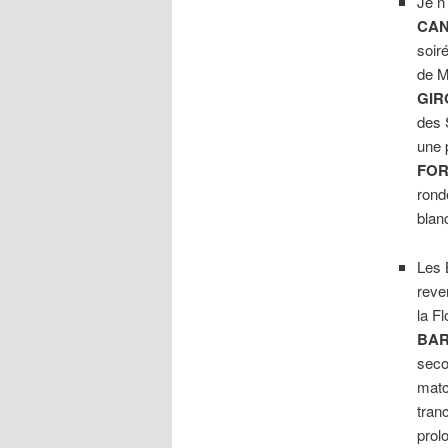
Je n
CAN
soir
de M
GIR
des 
une 
FO
rond
blan
Les 
reve
la Fl
BA
seco
matc
tran
prol