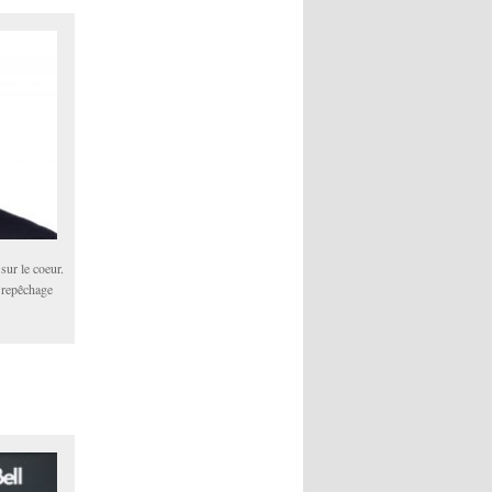
sur le coeur.
e repêchage