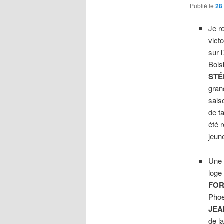
Publié le
28
Je r
victo
sur 
Bois
STÉ
gran
sais
de t
été 
jeun
Une 
loge
FOR
Phoe
JEA
de l