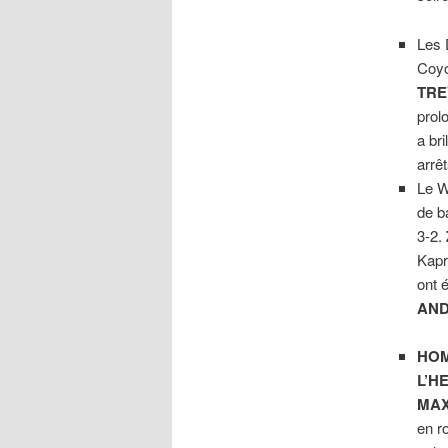
Les 
Coyo
TRE
pro
a bri
arrêt
Le W
de b
3-2.
Kapr
ont 
AND
HOM
L’H
MA
en r