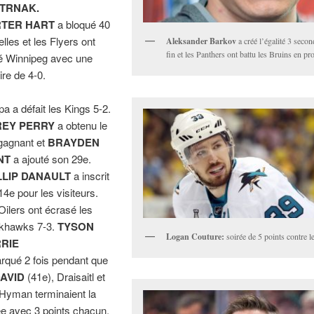
TRNAK.
TER HART
a bloqué 40
elles et les Flyers ont
Aleksander Barkov
a créé l’égalité 3 secon
fin et les Panthers ont battu les Bruins en pr
té Winnipeg avec une
ire de 4-0.
a a défait les Kings 5-2.
EY PERRY
a obtenu le
t gagnant et
BRAYDEN
NT
a ajouté son 29e.
LLIP DANAULT
a inscrit
14e pour les visiteurs.
Oilers ont écrasé les
khawks 7-3.
TYSON
Logan Couture:
soirée de 5 points contre l
RIE
rqué 2 fois pendant que
AVID
(41e), Draisaitl et
Hyman terminaient la
ée avec 3 points chacun.