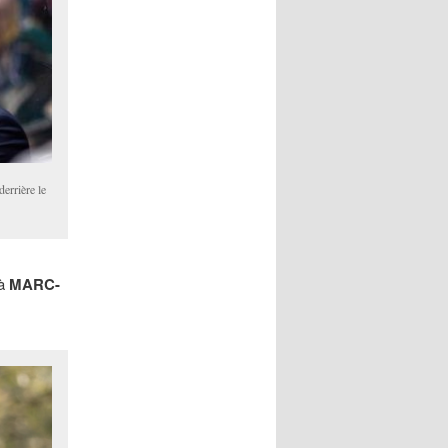
errière le
 à
MARC-