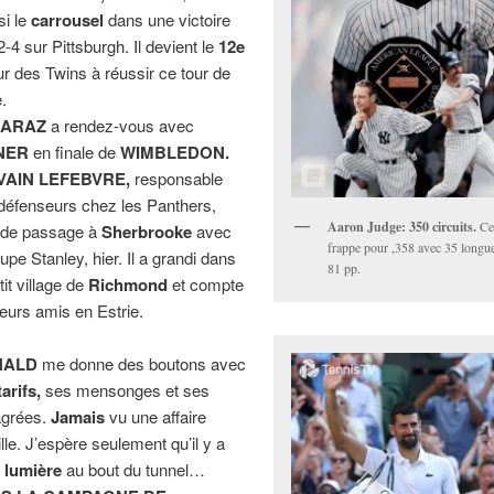
si le
carrousel
dans une victoire
2-4 sur Pittsburgh. Il devient le
12e
ur des Twins à réussir ce tour de
e.
CARAZ
a rendez-vous avec
NER
en finale de
WIMBLEDON.
VAIN LEFEBVRE,
responsable
défenseurs chez les Panthers,
Aaron Judge: 350 circuits.
Cet
t de passage à
Sherbrooke
avec
frappe pour ,358 avec 35 longue
upe Stanley, hier. Il a grandi dans
81 pp.
tit village de
Richmond
et compte
ieurs amis en Estrie.
NALD
me donne des boutons avec
tarifs,
ses mensonges et ses
agrées.
Jamais
vu une affaire
ille. J’espère seulement qu’il y a
a
lumière
au bout du tunnel…