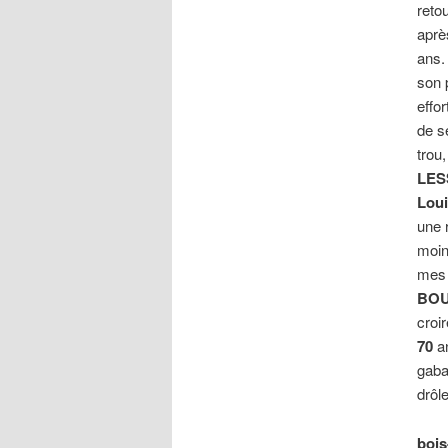
reto
aprè
ans. 
son 
effo
de s
trou,
LE
Loui
une
moin
mes
BO
croir
70
an
gabar
drôl
bois