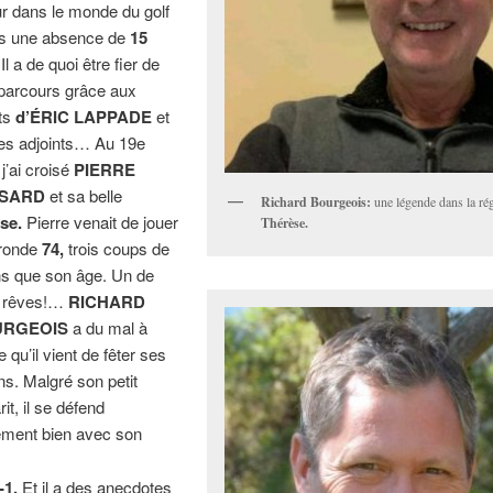
ur dans le monde du golf
s une absence de
15
Il a de quoi être fier de
parcours grâce aux
rts
d’ÉRIC LAPPADE
et
es adjoints… Au 19e
 j’ai croisé
PIERRE
SSARD
et sa belle
Richard Bourgeois:
une légende dans la ré
se.
Pierre venait de jouer
Thérèse.
 ronde
74,
trois coups de
s que son âge. Un de
 rêves!…
RICHARD
URGEOIS
a du mal à
e qu’il vient de fêter ses
s. Malgré son petit
it, il se défend
ement bien avec son
-1.
Et il a des anecdotes