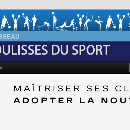
au: Les Coulisses du Sport
rs