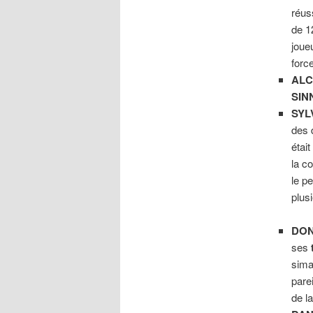
réus
de 1
joue
forc
AL
SIN
SYL
des 
étai
la co
le pe
plus
DO
ses
sim
pare
de l