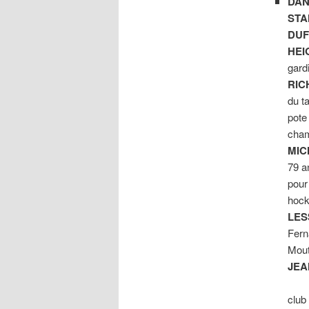
DAN
STA
DUF
HEI
gard
RIC
du t
pot
cham
MIC
79 a
pour
hock
LES
Fern
Mout
JEA
club