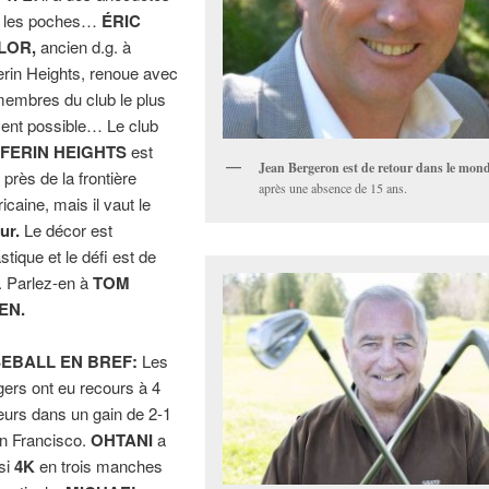
n les poches…
ÉRIC
LOR,
ancien d.g. à
erin Heights, renoue avec
membres du club le plus
ent possible… Le club
FERIN HEIGHTS
est
Jean Bergeron est de retour dans le mond
 près de la frontière
après une absence de 15 ans.
icaine, mais il vaut le
ur.
Le décor est
stique et le défi est de
e. Parlez-en à
TOM
EN.
EBALL EN BREF:
Les
ers ont eu recours à 4
eurs dans un gain de 2-1
n Francisco.
OHTANI
a
si
4K
en trois manches