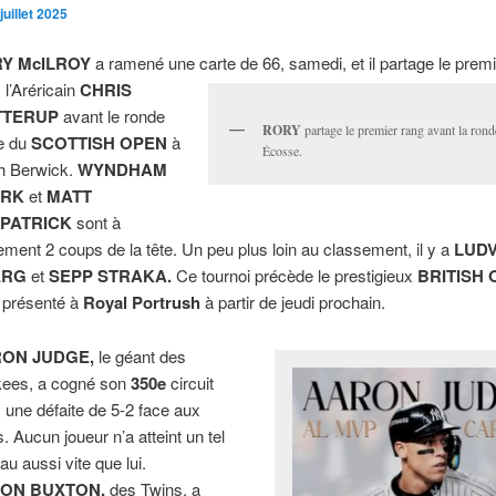
juillet 2025
Y McILROY
a ramené une carte de 66, samedi, et il partage le prem
 l’Aréricain
CHRIS
TTERUP
avant le ronde
RORY
partage le premier rang avant la rond
le du
SCOTTISH OPEN
à
Écosse.
h Berwick.
WYNDHAM
ARK
et
MATT
ZPATRICK
sont à
ement 2 coups de la tête. Un peu plus loin au classement, il y a
LUDV
ERG
et
SEPP STRAKA.
Ce tournoi précède le prestigieux
BRITISH
 présenté à
Royal Portrush
à partir de jeudi prochain.
ON JUDGE,
le géant des
ees, a cogné son
350e
circuit
 une défaite de 5-2 face aux
. Aucun joueur n’a atteint un tel
au aussi vite que lui.
ON BUXTON,
des Twins, a