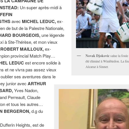
S LA CAMPAGNE DE
NSTEAD:
Un super après-midi à
FEFIN
GTHS
avec
MICHEL LEDUC,
ex-
ien de but de la Palestre Nationale,
HARD BOURGEOIS,
une légende
axi à Ste-Thérèse, et mon vieux
e
ROBERT MAILLOUX,
ex-
pion provincial Match Play…
Novak Djokovic
salue la foule
été éliminé à Wimbledon. La fi
HEL LEDUC
est encore solide à
Alcaraz à Sinner.
ns et ne vivra pas assez vieux
 oublier ses aventures dans le
ey junior avec
ARTHUR
SARD,
Yves Nadon,
and Perreault, Claude
on et tous les autres…
N BERGERON,
d.g du
 Dufferin Heights, est de