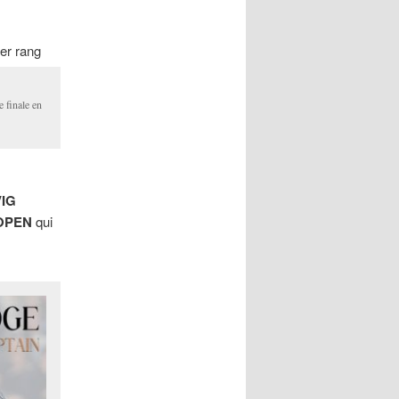
ier rang
e finale en
IG
 OPEN
qui