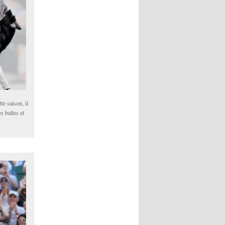
te saison, il
s balles et