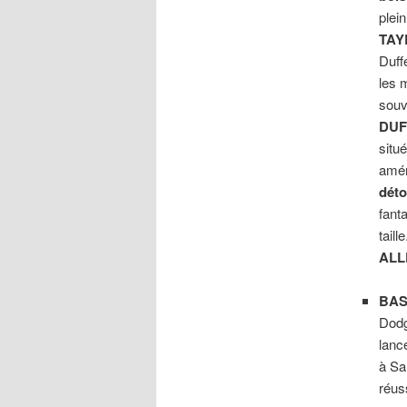
plei
TAY
Duff
les 
souv
DUF
situé
amér
déto
fanta
taill
ALL
BAS
Dodg
lanc
à Sa
réus