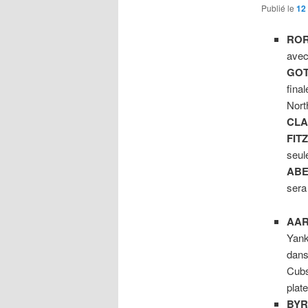
Publié le
12 
ROR
avec
GO
fina
Nort
CL
FIT
seul
AB
sera
AAR
Yank
dans
Cubs
plate
BYR