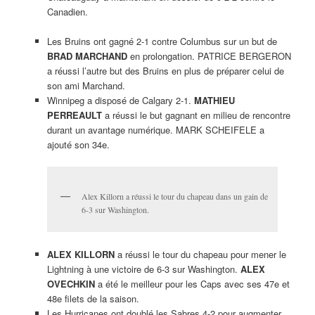
Canadien.
Les Bruins ont gagné 2-1 contre Columbus sur un but de
BRAD MARCHAND
en prolongation. PATRICE BERGERON
a réussi l’autre but des Bruins en plus de préparer celui de
son ami Marchand.
Winnipeg a disposé de Calgary 2-1.
MATHIEU
PERREAULT
a réussi le but gagnant en milieu de rencontre
durant un avantage numérique. MARK SCHEIFELE a
ajouté son 34e.
Alex Killorn a réussi le tour du chapeau dans un gain de
6-3 sur Washington.
ALEX KILLORN
a réussi le tour du chapeau pour mener le
Lightning à une victoire de 6-3 sur Washington.
ALEX
OVECHKIN
a été le meilleur pour les Caps avec ses 47e et
48e filets de la saison.
Les Hurricanes ont doublé les Sabres 4-2 pour augmenter