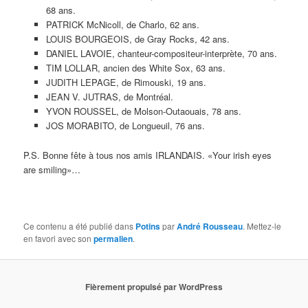
68 ans.
PATRICK McNicoll, de Charlo, 62 ans.
LOUIS BOURGEOIS, de Gray Rocks, 42 ans.
DANIEL LAVOIE, chanteur-compositeur-interprète, 70 ans.
TIM LOLLAR, ancien des White Sox, 63 ans.
JUDITH LEPAGE, de Rimouski, 19 ans.
JEAN V. JUTRAS, de Montréal.
YVON ROUSSEL, de Molson-Outaouais, 78 ans.
JOS MORABITO, de Longueuil, 76 ans.
P.S. Bonne fête à tous nos amis IRLANDAIS. «Your irish eyes
are smiling»…
Ce contenu a été publié dans
Potins
par
André Rousseau
. Mettez-le
en favori avec son
permalien
.
Fièrement propulsé par WordPress