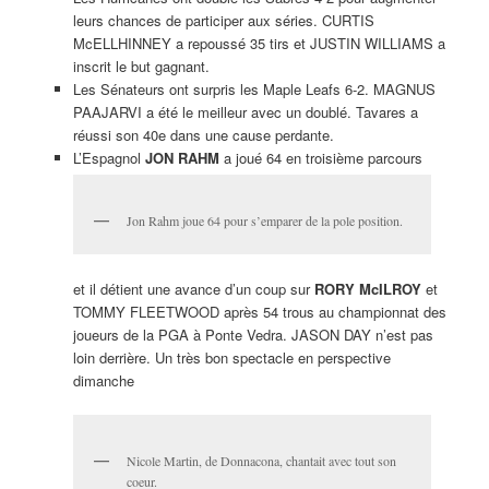
leurs chances de participer aux séries. CURTIS
McELLHINNEY a repoussé 35 tirs et JUSTIN WILLIAMS a
inscrit le but gagnant.
Les Sénateurs ont surpris les Maple Leafs 6-2. MAGNUS
PAAJARVI a été le meilleur avec un doublé. Tavares a
réussi son 40e dans une cause perdante.
L’Espagnol
JON RAHM
a joué 64 en troisième parcours
Jon Rahm joue 64 pour s’emparer de la pole position.
et il détient une avance d’un coup sur
RORY McILROY
et
TOMMY FLEETWOOD après 54 trous au championnat des
joueurs de la PGA à Ponte Vedra. JASON DAY n’est pas
loin derrière. Un très bon spectacle en perspective
dimanche
Nicole Martin, de Donnacona, chantait avec tout son
coeur.