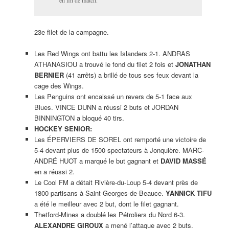
23e filet de la campagne.
Les Red Wings ont battu les Islanders 2-1. ANDRAS
ATHANASIOU a trouvé le fond du filet 2 fois et
JONATHAN
BERNIER
(41 arrêts) a brillé de tous ses feux devant la
cage des Wings.
Les Penguins ont encaissé un revers de 5-1 face aux
Blues. VINCE DUNN a réussi 2 buts et JORDAN
BINNINGTON a bloqué 40 tirs.
HOCKEY SENIOR:
Les ÉPERVIERS DE SOREL ont remporté une victoire de
5-4 devant plus de 1500 spectateurs à Jonquière. MARC-
ANDRÉ HUOT a marqué le but gagnant et
DAVID MASSÉ
en a réussi 2.
Le Cool FM a détait Rivière-du-Loup 5-4 devant près de
1800 partisans à Saint-Georges-de-Beauce.
YANNICK TIFU
a été le meilleur avec 2 but, dont le filet gagnant.
Thetford-Mines a doublé les Pétroliers du Nord 6-3.
ALEXANDRE GIROUX
a mené l’attaque avec 2 buts.