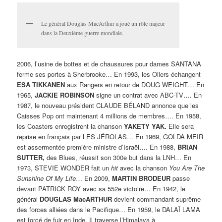
Le général Douglas MacArthur a joué un rôle majeur
dans la Deuxième guerre mondiale.
2006, l’usine de bottes et de chaussures pour dames SANTANA
ferme ses portes à Sherbrooke… En 1993, les Oilers échangent
ESA TIKKANEN
aux Rangers en retour de DOUG WEIGHT… En
1965,
JACKIE ROBINSON
signe un contrat avec ABC-TV…. En
1987, le nouveau président CLAUDE BÉLAND annonce que les
Caisses Pop ont maintenant 4 millions de membres…. En 1958,
les Coasters enregistrent la chanson
YAKETY YAK.
Elle sera
reprise en français par LES JÉROLAS… En 1969, GOLDA MEIR
est assermentée première ministre d’Israël…. En 1988,
BRIAN
SUTTER,
des Blues, réussit son 300e but dans la LNH… En
1973, STEVIE WONDER fait un
hit
avec la chanson
You Are The
Sunshine Of My Life
… En 2009,
MARTIN BRODEUR
passe
devant PATRICK ROY avec sa 552e victoire… En 1942, le
général
DOUGLAS MacARTHUR
devient commandant suprême
des forces alliées dans le Pacifique… En 1959, le DALAÏ LAMA
est forcé de fuir en Inde. Il traverse l’Himalaya à