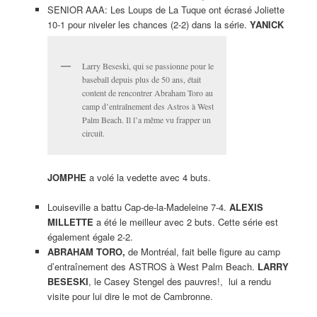
SENIOR AAA: Les Loups de La Tuque ont écrasé Joliette
10-1 pour niveler les chances (2-2) dans la série.
YANICK
Larry Beseski, qui se passionne pour le
baseball depuis plus de 50 ans, était
content de rencontrer Abraham Toro au
camp d’entraînement des Astros à West
Palm Beach. Il l’a même vu frapper un
circuit.
JOMPHE
a volé la vedette avec 4 buts.
Louiseville a battu Cap-de-la-Madeleine 7-4.
ALEXIS
MILLETTE
a été le meilleur avec 2 buts. Cette série est
également égale 2-2.
ABRAHAM TORO,
de Montréal, fait belle figure au camp
d’entraînement des ASTROS à West Palm Beach.
LARRY
BESESKI
, le Casey Stengel des pauvres!, lui a rendu
visite pour lui dire le mot de Cambronne.