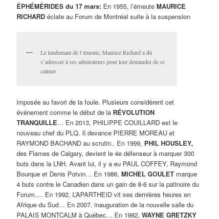
ÉPHÉMÉRIDES du 17 mars:
En 1955, l’émeute
MAURICE
RICHARD
éclate au Forum de Montréal suite à la suspension
Le lendemain de l’émeute, Maurice Richard a dû
s’adresser à ses admirateurs pour leur demander de se
calmer.
imposée au favori de la foule. Plusieurs considèrent cet
événement comme le début de la
RÉVOLUTION
TRANQUILLE
… En 2013, PHILIPPE COUILLARD est le
nouveau chef du PLQ. Il devance PIERRE MOREAU et
RAYMOND BACHAND au scrutin.. En 1999,
PHIL HOUSLEY,
des Flames de Calgary, devient le 4e défenseur à marquer 300
buts dans la LNH. Avant lui, il y a eu PAUL COFFEY, Raymond
Bourque et Denis Potvin… En 1986,
MICHEL GOULET
marque
4 buts contre le Canadien dans un gain de 8-6 sur la patinoire du
Forum…. En 1992, L’APARTHEID vit ses dernières heures en
Afrique du Sud… En 2007, inauguration de la nouvelle salle du
PALAIS MONTCALM à Québec… En 1982,
WAYNE GRETZKY