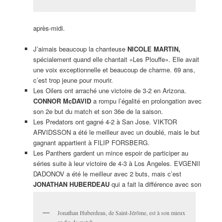
après-midi.
J’aimais beaucoup la chanteuse
NICOLE MARTIN,
spécialement quand elle chantait «Les Plouffe». Elle avait
une voix exceptionnelle et beaucoup de charme. 69 ans,
c’est trop jeune pour mourir.
Les Oilers ont arraché une victoire de 3-2 en Arizona.
CONNOR McDAVID
a rompu l’égalité en prolongation avec
son 2e but du match et son 36e de la saison.
Les Predators ont gagné 4-2 à San Jose. VIKTOR
ARVIDSSON a été le meilleur avec un doublé, mais le but
gagnant appartient à FILIP FORSBERG.
Les Panthers gardent un mince espoir de participer au
séries suite à leur victoire de 4-3 à Los Angeles. EVGENII
DADONOV a été le meilleur avec 2 buts, mais c’est
JONATHAN HUBERDEAU
qui a fait la différence avec son
Jonathan Huberdeau, de Saint-Jérôme, est à son mieux
en fin de match.