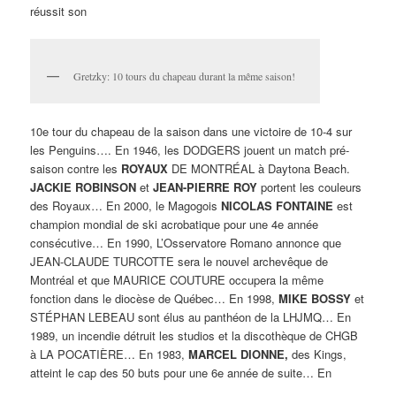
réussit son
Gretzky: 10 tours du chapeau durant la même saison!
10e tour du chapeau de la saison dans une victoire de 10-4 sur
les Penguins…. En 1946, les DODGERS jouent un match pré-
saison contre les
ROYAUX
DE MONTRÉAL à Daytona Beach.
JACKIE ROBINSON
et
JEAN-PIERRE ROY
portent les couleurs
des Royaux… En 2000, le Magogois
NICOLAS FONTAINE
est
champion mondial de ski acrobatique pour une 4e année
consécutive… En 1990, L’Osservatore Romano annonce que
JEAN-CLAUDE TURCOTTE sera le nouvel archevêque de
Montréal et que MAURICE COUTURE occupera la même
fonction dans le diocèse de Québec… En 1998,
MIKE BOSSY
et
STÉPHAN LEBEAU sont élus au panthéon de la LHJMQ… En
1989, un incendie détruit les studios et la discothèque de CHGB
à LA POCATIÈRE… En 1983,
MARCEL DIONNE,
des Kings,
atteint le cap des 50 buts pour une 6e année de suite… En