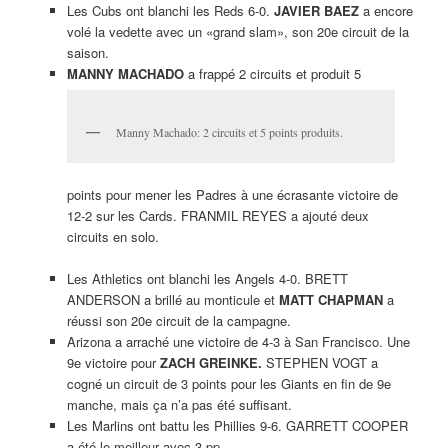
Les Cubs ont blanchi les Reds 6-0.
JAVIER BAEZ
a encore
volé la vedette avec un «grand slam», son 20e circuit de la
saison.
MANNY MACHADO
a frappé 2 circuits et produit 5
Manny Machado: 2 circuits et 5 points produits.
points pour mener les Padres à une écrasante victoire de
12-2 sur les Cards. FRANMIL REYES a ajouté deux
circuits en solo.
Les Athletics ont blanchi les Angels 4-0. BRETT
ANDERSON a brillé au monticule et
MATT CHAPMAN
a
réussi son 20e circuit de la campagne.
Arizona a arraché une victoire de 4-3 à San Francisco. Une
9e victoire pour
ZACH GREINKE.
STEPHEN VOGT a
cogné un circuit de 3 points pour les Giants en fin de 9e
manche, mais ça n’a pas été suffisant.
Les Marlins ont battu les Phillies 9-6. GARRETT COOPER
a été le meilleur avec 3 pp.