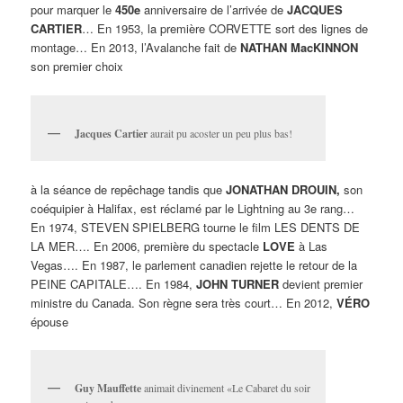
pour marquer le
450e
anniversaire de l’arrivée de
JACQUES
CARTIER
… En 1953, la première CORVETTE sort des lignes de
montage… En 2013, l’Avalanche fait de
NATHAN MacKINNON
son premier choix
Jacques Cartier
aurait pu acoster un peu plus bas!
à la séance de repêchage tandis que
JONATHAN DROUIN,
son
coéquipier à Halifax, est réclamé par le Lightning au 3e rang…
En 1974, STEVEN SPIELBERG tourne le film LES DENTS DE
LA MER…. En 2006, première du spectacle
LOVE
à Las
Vegas…. En 1987, le parlement canadien rejette le retour de la
PEINE CAPITALE…. En 1984,
JOHN TURNER
devient premier
ministre du Canada. Son règne sera très court… En 2012,
VÉRO
épouse
Guy Mauffette
animait divinement «Le Cabaret du soir