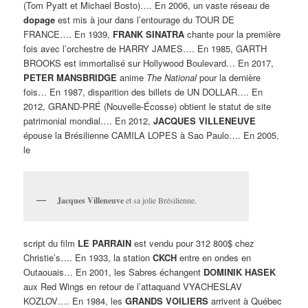
(Tom Pyatt et Michael Bosto)…. En 2006, un vaste réseau de
dopage
est mis à jour dans l’entourage du TOUR DE
FRANCE…. En 1939,
FRANK SINATRA
chante pour la première
fois avec l’orchestre de HARRY JAMES…. En 1985, GARTH
BROOKS est immortalisé sur Hollywood Boulevard… En 2017,
PETER
MANSBRIDGE
anime
The National
pour la dernière
fois… En 1987, disparition des billets de UN DOLLAR…. En
2012, GRAND-PRÉ (Nouvelle-Écosse) obtient le statut de site
patrimonial mondial…. En 2012,
JACQUES VILLENEUVE
épouse la Brésilienne CAMILA LOPES à Sao Paulo…. En 2005,
le
Jacques Villeneuve
et sa jolie Brésilienne.
script du film
LE PARRAIN
est vendu pour 312 800$ chez
Christie’s…. En 1933, la station
CKCH
entre en ondes en
Outaouais… En 2001, les Sabres échangent
DOMINIK HASEK
aux Red Wings en retour de l’attaquand VYACHESLAV
KOZLOV…. En 1984, les
GRANDS VOILIERS
arrivent à Québec