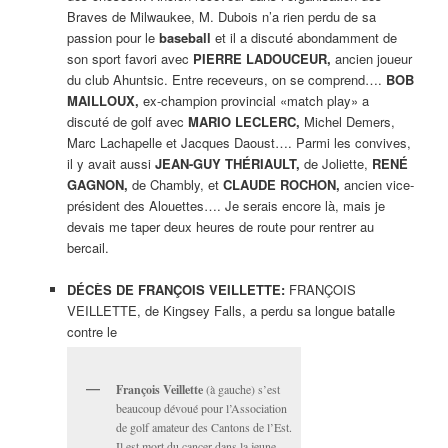
Braves de Milwaukee, M. Dubois n’a rien perdu de sa
passion pour le
baseball
et il a discuté abondamment de
son sport favori avec
PIERRE LADOUCEUR,
ancien joueur
du club Ahuntsic. Entre receveurs, on se comprend….
BOB
MAILLOUX,
ex-champion provincial «match play» a
discuté de golf avec
MARIO LECLERC,
Michel Demers,
Marc Lachapelle et Jacques Daoust…. Parmi les convives,
il y avait aussi
JEAN-GUY THÉRIAULT,
de Joliette,
RENÉ
GAGNON,
de Chambly, et
CLAUDE ROCHON,
ancien vice-
président des Alouettes…. Je serais encore là, mais je
devais me taper deux heures de route pour rentrer au
bercail.
DÉCÈS DE FRANÇOIS VEILLETTE:
FRANÇOIS
VEILLETTE, de Kingsey Falls, a perdu sa longue batalle
contre le
François Veillette
(à gauche) s’est
beaucoup dévoué pour l’Association
de golf amateur des Cantons de l’Est.
Il est mort du cancer dans la jeune