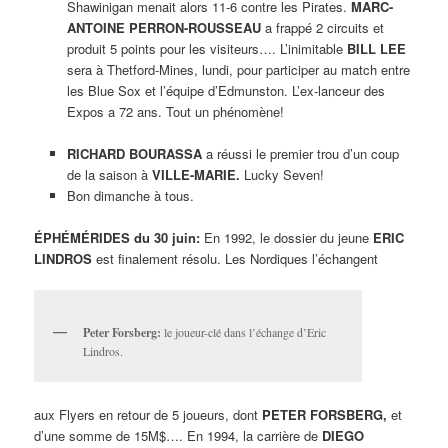
Shawinigan menait alors 11-6 contre les Pirates.
MARC-
ANTOINE PERRON-ROUSSEAU
a frappé 2 circuits et
produit 5 points pour les visiteurs…. L’inimitable
BILL LEE
sera à Thetford-Mines, lundi, pour participer au match entre
les Blue Sox et l’équipe d’Edmunston. L’ex-lanceur des
Expos a 72 ans. Tout un phénomène!
RICHARD BOURASSA
a réussi le premier trou d’un coup
de la saison à
VILLE-MARIE.
Lucky Seven!
Bon dimanche à tous.
ÉPHÉMÉRIDES du 30 juin:
En 1992, le dossier du jeune
ERIC
LINDROS
est finalement résolu. Les Nordiques l’échangent
Peter Forsberg:
le joueur-clé dans l’échange d’Eric
Lindros.
aux Flyers en retour de 5 joueurs, dont
PETER FORSBERG,
et
d’une somme de 15M$…. En 1994, la carrière de
DIEGO