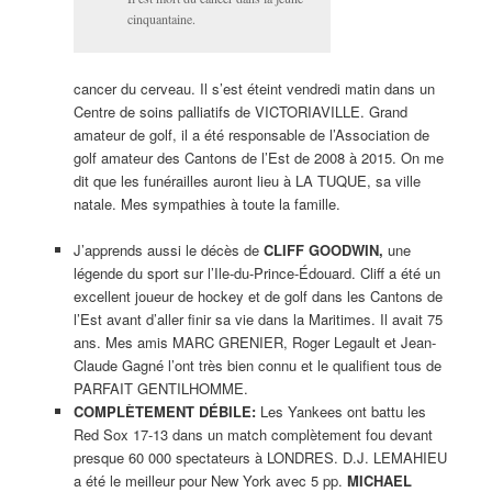
cinquantaine.
cancer du cerveau. Il s’est éteint vendredi matin dans un
Centre de soins palliatifs de VICTORIAVILLE. Grand
amateur de golf, il a été responsable de l’Association de
golf amateur des Cantons de l’Est de 2008 à 2015. On me
dit que les funérailles auront lieu à LA TUQUE, sa ville
natale. Mes sympathies à toute la famille.
J’apprends aussi le décès de
CLIFF GOODWIN,
une
légende du sport sur l’Ile-du-Prince-Édouard. Cliff a été un
excellent joueur de hockey et de golf dans les Cantons de
l’Est avant d’aller finir sa vie dans la Maritimes. Il avait 75
ans. Mes amis MARC GRENIER, Roger Legault et Jean-
Claude Gagné l’ont très bien connu et le qualifient tous de
PARFAIT GENTILHOMME.
COMPLÈTEMENT DÉBILE:
Les Yankees ont battu les
Red Sox 17-13 dans un match complètement fou devant
presque 60 000 spectateurs à LONDRES. D.J. LEMAHIEU
a été le meilleur pour New York avec 5 pp.
MICHAEL