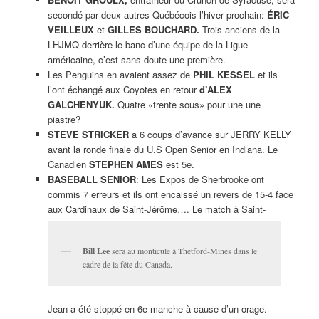
secondé par deux autres Québécois l’hiver prochain:
ÉRIC
VEILLEUX
et
GILLES BOUCHARD.
Trois anciens de la
LHJMQ derrière le banc d’une équipe de la Ligue
américaine, c’est sans doute une première.
Les Penguins en avaient assez de
PHIL KESSEL
et ils
l’ont échangé aux Coyotes en retour
d’ALEX
GALCHENYUK.
Quatre «trente sous» pour une une
piastre?
STEVE STRICKER
a 6 coups d’avance sur JERRY KELLY
avant la ronde finale du U.S Open Senior en Indiana. Le
Canadien
STEPHEN AMES
est 5e.
BASEBALL SENIOR
: Les Expos de Sherbrooke ont
commis 7 erreurs et ils ont encaissé un revers de 15-4 face
aux Cardinaux de Saint-Jérôme…. Le match à Saint-
Bill Lee
sera au monticule à Thetford-Mines dans le
cadre de la fête du Canada.
Jean a été stoppé en 6e manche à cause d’un orage.