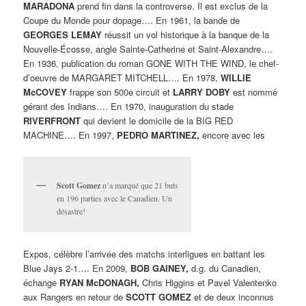
MARADONA
prend fin dans la controverse. Il est exclus de la
Coupe du Monde pour dopage…. En 1961, la bande de
GEORGES LEMAY
réussit un vol historique à la banque de la
Nouvelle-Écosse, angle Sainte-Catherine et Saint-Alexandre….
En 1936, publication du roman GONE WITH THE WIND, le chef-
d’oeuvre de MARGARET MITCHELL…. En 1978,
WILLIE
McCOVEY
frappe son 500e circuit et
LARRY DOBY
est nommé
gérant des Indians…. En 1970, inauguration du stade
RIVERFRONT
qui devient le domicile de la BIG RED
MACHINE…. En 1997,
PEDRO MARTINEZ,
encore avec les
Scott Gomez
n’a marqué que 21 buts
en 196 parties avec le Canadien. Un
désastre!
Expos, célèbre l’arrivée des matchs interligues en battant les
Blue Jays 2-1…. En 2009,
BOB GAINEY,
d.g. du Canadien,
échange
RYAN McDONAGH,
Chris Higgins et Pavel Valentenko
aux Rangers en retour de
SCOTT GOMEZ
et de deux inconnus