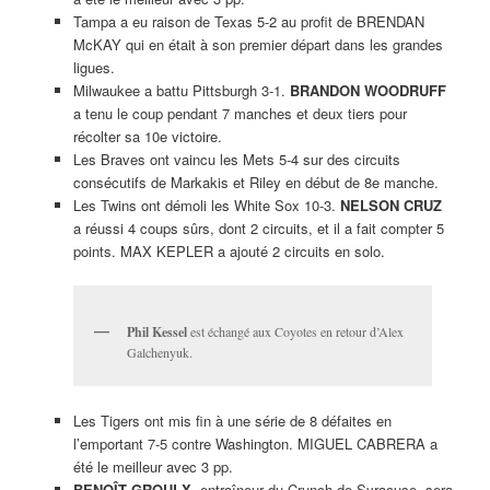
Tampa a eu raison de Texas 5-2 au profit de BRENDAN
McKAY qui en était à son premier départ dans les grandes
ligues.
Milwaukee a battu Pittsburgh 3-1.
BRANDON WOODRUFF
a tenu le coup pendant 7 manches et deux tiers pour
récolter sa 10e victoire.
Les Braves ont vaincu les Mets 5-4 sur des circuits
consécutifs de Markakis et Riley en début de 8e manche.
Les Twins ont démoli les White Sox 10-3.
NELSON CRUZ
a réussi 4 coups sûrs, dont 2 circuits, et il a fait compter 5
points. MAX KEPLER a ajouté 2 circuits en solo.
Phil Kessel
est échangé aux Coyotes en retour d’Alex
Galchenyuk.
Les Tigers ont mis fin à une série de 8 défaites en
l’emportant 7-5 contre Washington. MIGUEL CABRERA a
été le meilleur avec 3 pp.
BENOÎT GROULX,
entraîneur du Crunch de Syracuse, sera