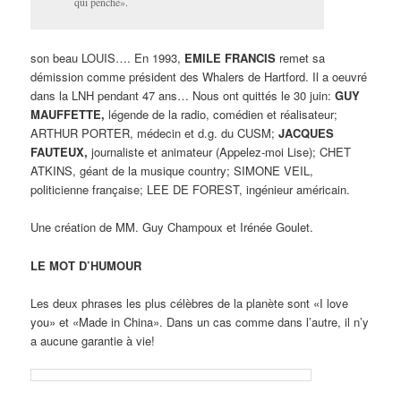
qui penche».
son beau LOUIS…. En 1993,
EMILE FRANCIS
remet sa
démission comme président des Whalers de Hartford. Il a oeuvré
dans la LNH pendant 47 ans… Nous ont quittés le 30 juin:
GUY
MAUFFETTE,
légende de la radio, comédien et réalisateur;
ARTHUR PORTER, médecin et d.g. du CUSM;
JACQUES
FAUTEUX,
journaliste et animateur (Appelez-moi Lise); CHET
ATKINS, géant de la musique country; SIMONE VEIL,
politicienne française; LEE DE FOREST, ingénieur américain.
Une création de MM. Guy Champoux et Irénée Goulet.
LE MOT D’HUMOUR
Les deux phrases les plus célèbres de la planète sont «I love
you» et «Made in China». Dans un cas comme dans l’autre, il n’y
a aucune garantie à vie!