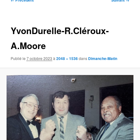
← Précédent
Suivant →
des
images
YvonDurelle-R.Cléroux-
A.Moore
Publié le
7 octobre 2023
à
2048 × 1536
dans
Dimanche-Matin