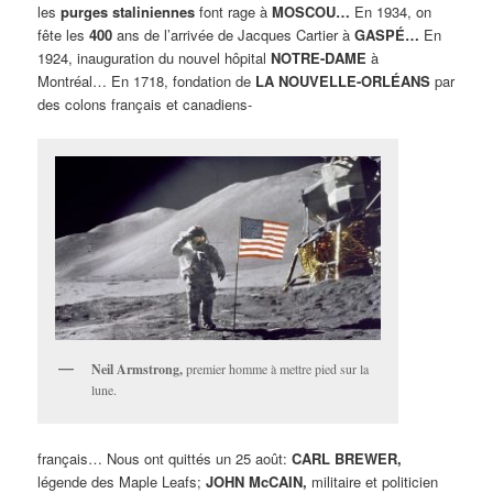
les
purges staliniennes
font rage à
MOSCOU…
En 1934, on
fête les
400
ans de l’arrivée de Jacques Cartier à
GASPÉ…
En
1924, inauguration du nouvel hôpital
NOTRE-DAME
à
Montréal… En 1718, fondation de
LA NOUVELLE-ORLÉANS
par
des colons français et canadiens-
Neil Armstrong,
premier homme à mettre pied sur la
lune.
français… Nous ont quittés un 25 août:
CARL BREWER,
légende des Maple Leafs;
JOHN McCAIN,
militaire et politicien