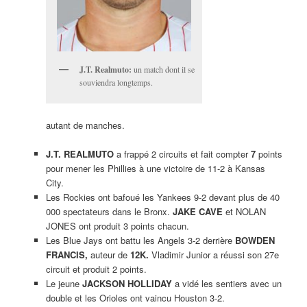
J.T. Realmuto:
un match dont il se
souviendra longtemps.
autant de manches.
J.T. REALMUTO
a frappé 2 circuits et fait compter
7
points
pour mener les Phillies à une victoire de 11-2 à Kansas
City.
Les Rockies ont bafoué les Yankees 9-2 devant plus de 40
000 spectateurs dans le Bronx.
JAKE CAVE
et NOLAN
JONES ont produit 3 points chacun.
Les Blue Jays ont battu les Angels 3-2 derrière
BOWDEN
FRANCIS,
auteur de
12K.
Vladimir Junior a réussi son 27e
circuit et produit 2 points.
Le jeune
JACKSON HOLLIDAY
a vidé les sentiers avec un
double et les Orioles ont vaincu Houston 3-2.