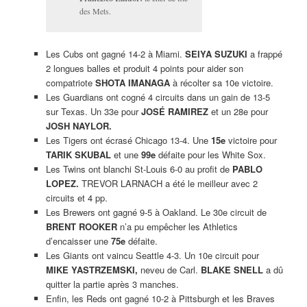
des Mets.
Les Cubs ont gagné 14-2 à Miami.
SEIYA SUZUKI
a frappé
2 longues balles et produit 4 points pour aider son
compatriote
SHOTA IMANAGA
à récolter sa 10e victoire.
Les Guardians ont cogné 4 circuits dans un gain de 13-5
sur Texas. Un 33e pour
JOSÉ RAMIREZ
et un 28e pour
JOSH NAYLOR.
Les Tigers ont écrasé Chicago 13-4. Une
15e
victoire pour
TARIK SKUBAL
et une
99e
défaite pour les White Sox.
Les Twins ont blanchi St-Louis 6-0 au profit de
PABLO
LOPEZ.
TREVOR LARNACH a été le meilleur avec 2
circuits et 4 pp.
Les Brewers ont gagné 9-5 à Oakland. Le 30e circuit de
BRENT ROOKER
n’a pu empêcher les Athletics
d’encaisser une
75e
défaite.
Les Giants ont vaincu Seattle 4-3. Un 10e circuit pour
MIKE YASTRZEMSKI,
neveu de Carl.
BLAKE SNELL
a dû
quitter la partie après 3 manches.
Enfin, les Reds ont gagné 10-2 à Pittsburgh et les Braves