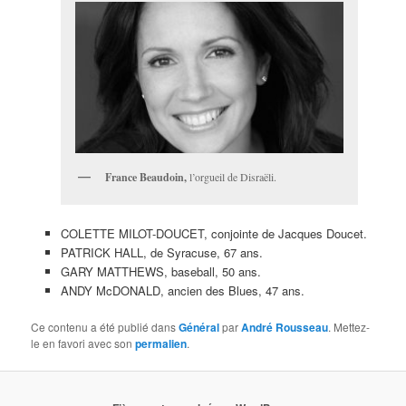
France Beaudoin,
l’orgueil de Disraëli.
COLETTE MILOT-DOUCET, conjointe de Jacques Doucet.
PATRICK HALL, de Syracuse, 67 ans.
GARY MATTHEWS, baseball, 50 ans.
ANDY McDONALD, ancien des Blues, 47 ans.
Ce contenu a été publié dans
Général
par
André Rousseau
. Mettez-
le en favori avec son
permalien
.