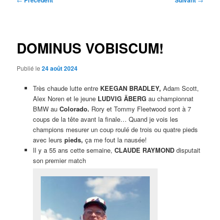
Précédent
Suivant
des
articles
DOMINUS VOBISCUM!
Publié le
24 août 2024
Très chaude lutte entre
KEEGAN BRADLEY,
Adam Scott,
Alex Noren et le jeune
LUDVIG ÄBERG
au championnat
BMW au
Colorado.
Rory et Tommy Fleetwood sont à 7
coups de la tête avant la finale… Quand je vois les
champions mesurer un coup roulé de trois ou quatre pieds
avec leurs
pieds,
ça me fout la nausée!
Il y a 55 ans cette semaine,
CLAUDE RAYMOND
disputait
son premier match