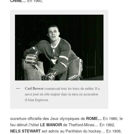
CHINE…
En 1960,
Carl Brewer
connaissait tous les trucs du métier. Il a
aussi joué un rôle majeur dans la mise en accusation
d’Alan Eagleson.
ouverture officielle des Jeux olympiques de
ROME…
En 1980, le
feu détruit l’hôtel
LE MANOIR
de Thetford-Mines… En 1962,
NELS STEWART
est admis au Panthéon du hockey… En 1936,