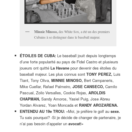
Minnie Minoso,
des White Sox, a été un des premiers
Cubains à se distinguer dans le baseball majeur.
ÉTOILES DE CUBA:
Le baseball jouit depuis longtemps
d’une forte popularité au pays de Fidel Castro et plusieurs
joueurs ont quitté
La Havane
pour devenir des étoiles du
baseball majeur. Les plus connus sont
TONY PEREZ,
Luis
Tiant, Tony Oliva,
MINNIE MINOSO,
Bert Campaneris,
Mike Cuellar, Rafael Palmeiro,
JOSE CANSECO,
Camilo
Pascual, Zoilo Versalles, Cookie Rojas,
AROLDIS
CHAPMAN,
Sandy Amoros, Yasiel Puig, Jose Abreu
Yordan Alvarez, Yoan Moncada et
RANDY AROZARENA.
ENTENDU AU 19e TROU:
«Moi, je préfère le golf au
sexe.
Tu sais pourquoi? -Si je décide de changer de partenaire, je
n’ai pas besoin d’appeler un
avocat!»