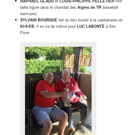
RAPHAËL GLADU
et
LOUIS-PHILIPPE PELLETIER
font
belle figure dans le chandail des
Aigles de TR
(baseball
semi-pro).
SYLVAIN BOURQUE
fait du bon boulot à la capitainerie du
KI-8-EB.
Il en va de même pour
LUC LABONTÉ
à Ste-
Flore.