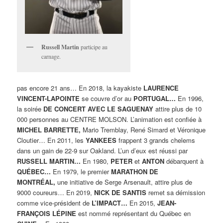
Russell Martin
participe au
carnage.
pas encore 21 ans… En 2018, la kayakiste
LAURENCE
VINCENT-LAPOINTE
se couvre d’or au
PORTUGAL…
En 1996,
la soirée
DE CONCERT AVEC LE SAGUENAY
attire plus de 10
000 personnes au CENTRE MOLSON. L’animation est confiée à
MICHEL BARRETTE,
Mario Tremblay, René Simard et Véronique
Cloutier… En 2011, les
YANKEES
frappent 3 grands chelems
dans un gain de 22-9 sur Oakland. L’un d’eux est réussi par
RUSSELL MARTIN…
En 1980,
PETER
et
ANTON
débarquent à
QUÉBEC…
En 1979, le premier
MARATHON DE
MONTRÉAL,
une initiative de Serge Arsenault, attire plus de
9000 coureurs… En 2019,
NICK DE SANTIS
remet sa démission
comme vice-président de
L’IMPACT…
En 2015,
JEAN-
FRANÇOIS LÉPINE
est nommé représentant du Québec en