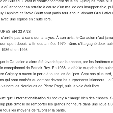
llé en Suisse. C’était le commencement de la fin. Quelques mois plus
a dû annoncer sa retraite à cause d’un mal de dos insupportable, pu
y Lapointe et Steve Shutt sont partis tour à tour, laissant Guy Lafleu
r avec une équipe en chute libre.
UPES EN 33 ANS
s’arrête pas là dans son analyse. À son avis, le Canadien n’est jam
son sport depuis la fin des années 1970 même s’il a gagné deux aut
 1986 et en 1993.
 que le Canadien a alors été favorisé par la chance, par les fantômes
brio exceptionnel de Patrick Roy. En 1986, la défaite surprise des puis
tre Calgary a ouvert la porte à toutes les équipes. Sept ans plus tard,
ns qui sont tombés au combat devant les surprenants Islanders. Le
 vaincre les Nordiques de Pierre Pagé, puis la voie était libre.
ute que l’internationalisation du hockey a changé bien des choses. Selo
up plus difficile de remporter les grands honneurs dans une ligue à 3
ar tous les moyens de favoriser la parité.