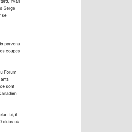
 tard, Yvan
is Serge
r se
ais parvenu
res coupes
 du Forum
sants
 ce sont
 Canadien
n lui, il
0 clubs où