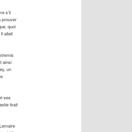
e s’il
à prouver
que, quoi
 allait
extremis
t ainsi
ey, un
es
et ses
stie tirait
 Lemaire