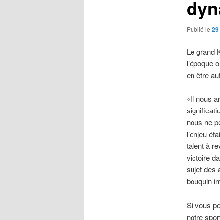
dyn
Publié le
29
Le grand 
l’époque o
en être aut
«Il nous a
significat
nous ne p
l’enjeu ét
talent à re
victoire da
sujet des
bouquin in
Si vous po
notre sport