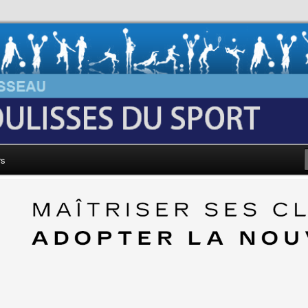
au: Les Coulisses du Sport
rs