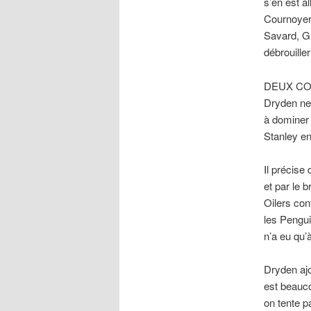
s’en est a
Cournoyer 
Savard, Gu
débrouille
DEUX CO
Dryden ne 
à dominer 
Stanley en
Il précise
et par le 
Oilers con
les Pengui
n’a eu qu’à
Dryden ajo
est beauco
on tente p