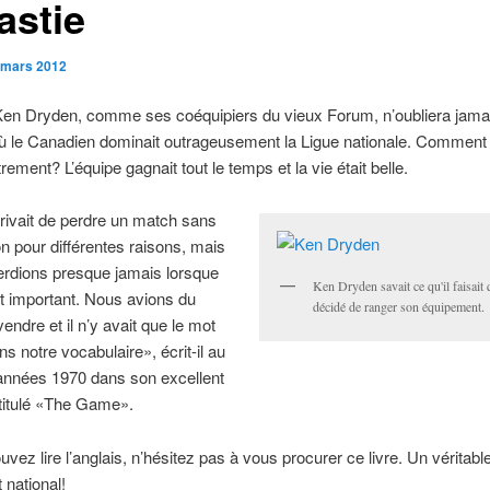
astie
 mars 2012
Ken Dryden, comme ses coéquipiers du vieux Forum, n’oubliera jama
ù le Canadien dominait outrageusement la Ligue nationale. Comment p
rement? L’équipe gagnait tout le temps et la vie était belle.
rrivait de perdre un match sans
ion pour différentes raisons, mais
erdions presque jamais lorsque
Ken Dryden savait ce qu'il faisait 
ait important. Nous avions du
décidé de ranger son équipement.
vendre et il n’y avait que le mot
ns notre vocabulaire», écrit-il au
 années 1970 dans son excellent
titulé «The Game».
uvez lire l’anglais, n’hésitez pas à vous procurer ce livre. Un véritable
 national!