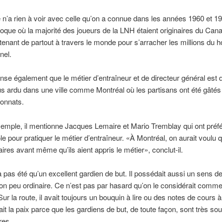
e n’a rien à voir avec celle qu’on a connue dans les années 1960 et 1
époque où la majorité des joueurs de la LNH étaient originaires du Can
tenant de partout à travers le monde pour s’arracher les millions du 
nel.
se également que le métier d’entraîneur et de directeur général est
us ardu dans une ville comme Montréal où les partisans ont été gâtés 
onnats.
exemple, il mentionne Jacques Lemaire et Mario Tremblay qui ont préfé
le pour pratiquer le métier d’entraîneur. «À Montréal, on aurait voulu qu
aires avant même qu’ils aient appris le métier», conclut-il.
 pas été qu’un excellent gardien de but. Il possédait aussi un sens d
ion peu ordinaire. Ce n’est pas par hasard qu’on le considérait comme l
Sur la route, il avait toujours un bouquin à lire ou des notes de cours à
hait la paix parce que les gardiens de but, de toute façon, sont très so
ires.