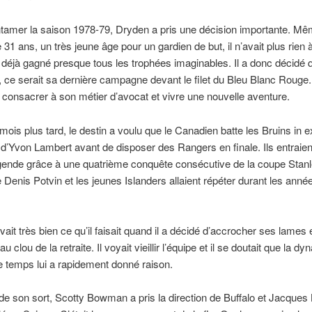
tamer la saison 1978-79, Dryden a pris une décision importante. Mêm
e 31 ans, un très jeune âge pour un gardien de but, il n’avait plus rien 
it déjà gagné presque tous les trophées imaginables. Il a donc décidé 
e, ce serait sa dernière campagne devant le filet du Bleu Blanc Rouge. Il
 consacrer à son métier d’avocat et vivre une nouvelle aventure.
ois plus tard, le destin a voulu que le Canadien batte les Bruins in 
 d’Yvon Lambert avant de disposer des Rangers en finale. Ils entraien
gende grâce à une quatrième conquête consécutive de la coupe Stanl
e Denis Potvin et les jeunes Islanders allaient répéter durant les anné
ait très bien ce qu’il faisait quand il a décidé d’accrocher ses lames 
u clou de la retraite. Il voyait vieillir l’équipe et il se doutait que la dyna
Le temps lui a rapidement donné raison.
t de son sort, Scotty Bowman a pris la direction de Buffalo et Jacques