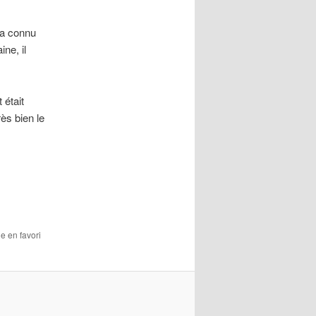
l a connu
ne, il
 était
ès bien le
le en favori