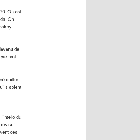
970. On est
ada. On
hockey
 devenu de
par tant
ré quitter
’ils soient
e
’intello du
 réviser.
uvent des