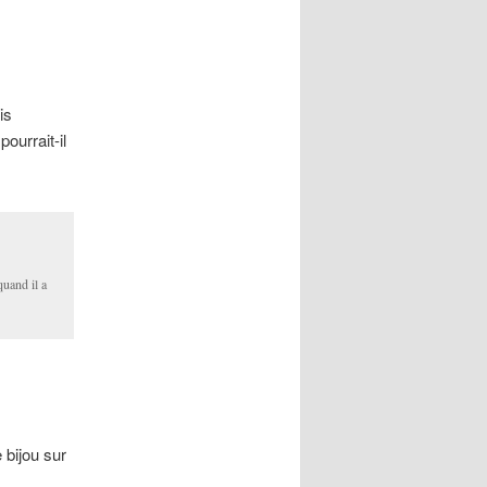
is
ourrait-il
quand il a
 bijou sur