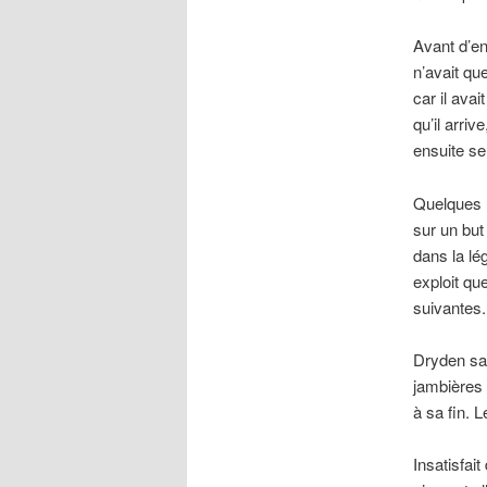
Avant d’en
n’avait qu
car il ava
qu’il arriv
ensuite se
Quelques m
sur un but
dans la lé
exploit qu
suivantes.
Dryden sav
jambières a
à sa fin. 
Insatisfai