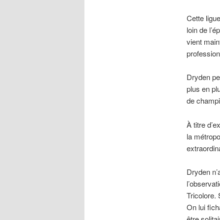
Cette ligu
loin de l’
vient main
profession
Dryden pen
plus en pl
de champi
À titre d’
la métropo
extraordin
Dryden n’a
l’observat
Tricolore. 
On lui fic
être solita