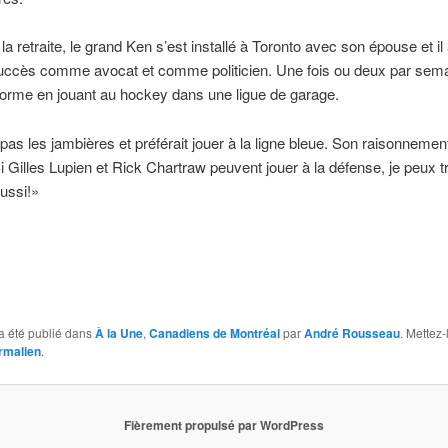
 la retraite, le grand Ken s’est installé à Toronto avec son épouse et i
uccès comme avocat et comme politicien. Une fois ou deux par semai
 forme en jouant au hockey dans une ligue de garage.
it pas les jambières et préférait jouer à la ligne bleue. Son raisonnement
i Gilles Lupien et Rick Chartraw peuvent jouer à la défense, je peux tr
aussi!»
a été publié dans
À la Une
,
Canadiens de Montréal
par
André Rousseau
. Mettez-
rmalien
.
Fièrement propulsé par WordPress