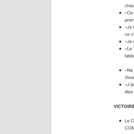
chau
«Ce 
prem
«Je 
ce n
«Je 
«Le 
tabl
«Ne 
Vous
«J’a
dise 
VICTOIR
Le C
COM