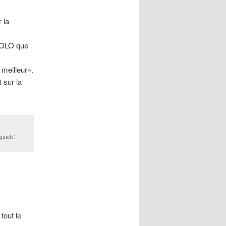
 la
IGOLO que
 meilleur».
 sur la
quiets!
out le