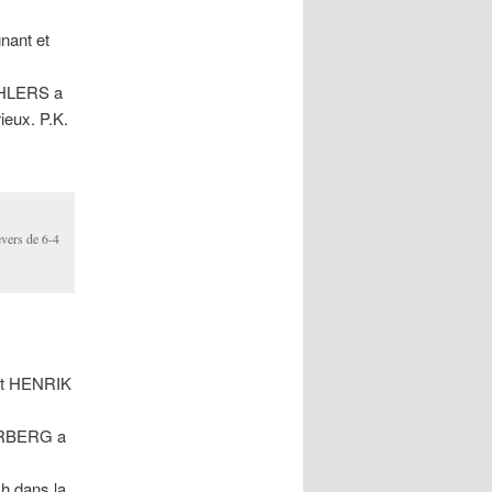
nant et
 EHLERS a
ieux. P.K.
evers de 6-4
 et HENRIK
TERBERG a
h dans la