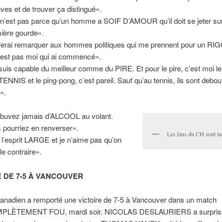
ves et de trouver ça distingué».
n’est pas parce qu’un homme a SOIF D’AMOUR qu’il doit se jeter sur
ière gourde».
ferai remarquer aux hommes politiques qui me prennent pour un R
’est pas moi qui ai commencé».
suis capable du meilleur comme du PIRE. Et pour le pire, c’est moi le
TENNIS et le ping-pong, c’est pareil. Sauf qu’au tennis, ils sont debout
e».
buvez jamais d’ALCOOL au volant.
 pourriez en renverser».
Les fans du CH sont in
i l’esprit LARGE et je n’aime pas qu’on
le contraire».
E DE 7-5 À VANCOUVER
anadien a remporté une victoire de 7-5 à Vancouver dans un match
PLÈTEMENT FOU, mardi soir. NICOLAS DESLAURIERS a surpris t