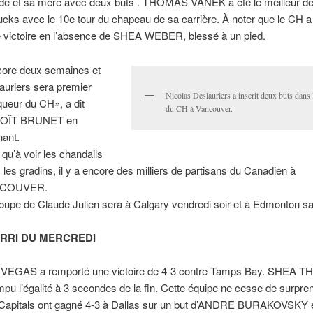
e et sa mère avec deux buts . THOMAS VANEK a été le meilleur d
cks avec le 10e tour du chapeau de sa carrière. À noter que le CH 
e victoire en l’absence de SHEA WEBER, blessé à un pied.
ore deux semaines et
auriers sera premier
Nicolas Deslauriers a inscrit deux buts dans l
ueur du CH», a dit
du CH à Vancouver.
OÎT BRUNET en
nant.
 qu’à voir les chandails
 les gradins, il y a encore des milliers de partisans du Canadien à
COUVER.
roupe de Claude Julien sera à Calgary vendredi soir et à Edmonton s
RRI DU MERCREDI
VEGAS a remporté une victoire de 4-3 contre Tamps Bay. SHEA
mpu l’égalité à 3 secondes de la fin. Cette équipe ne cesse de surpre
Capitals ont gagné 4-3 à Dallas sur un but d’ANDRE BURAKOVSKY 