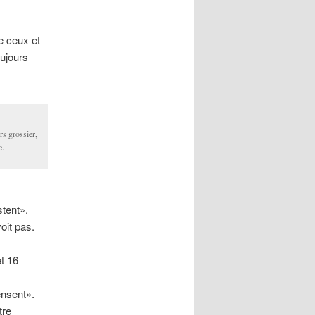
e ceux et
oujours
 grossier,
e.
stent».
oit pas.
t 16
ensent».
tre