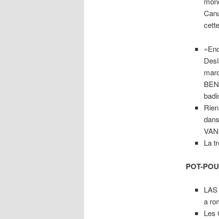
mond
Canu
cett
«Enc
Desl
marq
BEN
badi
Rien
dans
VAN
La t
POT-POU
LAS 
a ro
Les 