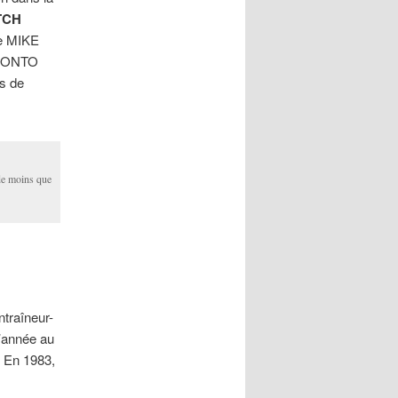
TCH
de MIKE
TORONTO
s de
de moins que
ntraîneur-
l’année au
 En 1983,