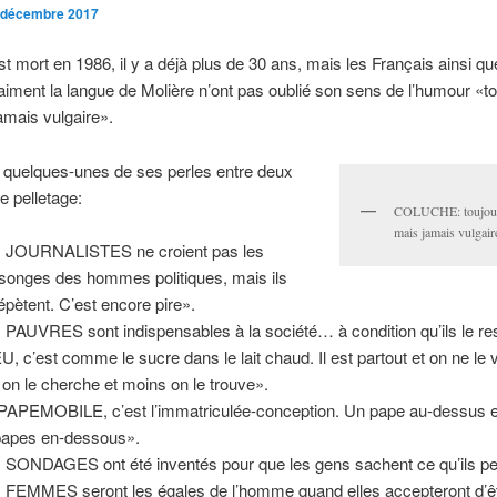
 décembre 2017
t mort en 1986, il y a déjà plus de 30 ans, mais les Français ainsi qu
 aiment la langue de Molière n’ont pas oublié son sens de l’humour «t
jamais vulgaire».
 quelques-unes de ses perles entre deux
 pelletage:
COLUCHE: toujours
mais jamais vulgair
 JOURNALISTES ne croient pas les
onges des hommes politiques, mais ils
répètent. C’est encore pire».
 PAUVRES sont indispensables à la société… à condition qu’ils le re
U, c’est comme le sucre dans le lait chaud. Il est partout et on ne le v
 on le cherche et moins on le trouve».
PAPEMOBILE, c’est l’immatriculée-conception. Un pape au-dessus e
apes en-dessous».
 SONDAGES ont été inventés pour que les gens sachent ce qu’ils p
 FEMMES seront les égales de l’homme quand elles accepteront d’ê