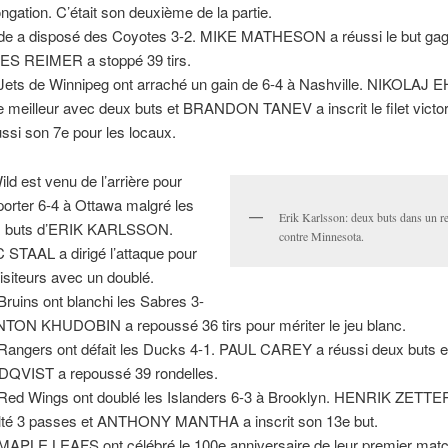
ongation. C’était son deuxième de la partie.
ide a disposé des Coyotes 3-2. MIKE MATHESON a réussi le but gag
S REIMER a stoppé 39 tirs.
Jets de Winnipeg ont arraché un gain de 6-4 à Nashville. NIKOLAJ
le meilleur avec deux buts et BRANDON TANEV a inscrit le filet victor
ussi son 7e pour les locaux.
ild est venu de l’arrière pour
porter 6-4 à Ottawa malgré les
Erik Karlsson: deux buts dans un r
x buts d’ERIK KARLSSON.
contre Minnesota.
 STAAL a dirigé l’attaque pour
visiteurs avec un doublé.
Bruins ont blanchi les Sabres 3-
NTON KHUDOBIN a repoussé 36 tirs pour mériter le jeu blanc.
Rangers ont défait les Ducks 4-1. PAUL CAREY a réussi deux buts
QVIST a repoussé 39 rondelles.
Red Wings ont doublé les Islanders 6-3 à Brooklyn. HENRIK ZET
lté 3 passes et ANTHONY MANTHA a inscrit son 13e but.
MAPLE LEAFS ont célébré le 100e anniversaire de leur premier matc