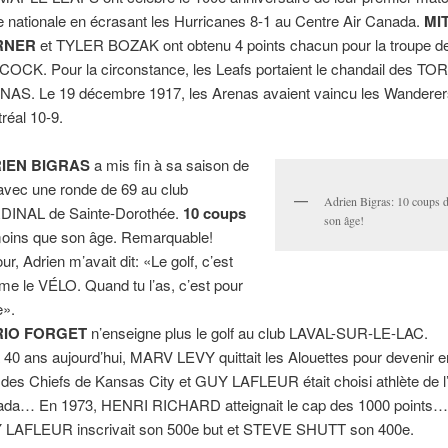
e nationale en écrasant les Hurricanes 8-1 au Centre Air Canada.
MI
RNER
et TYLER BOZAK ont obtenu 4 points chacun pour la troupe 
OCK. Pour la circonstance, les Leafs portaient le chandail des 
AS. Le 19 décembre 1917, les Arenas avaient vaincu les Wanderer
réal 10-9.
IEN BIGRAS
a mis fin à sa saison de
 avec une ronde de 69 au club
Adrien Bigras: 10 coups 
INAL de Sainte-Dorothée.
10 coups
son âge!
oins que son âge. Remarquable!
ur, Adrien m’avait dit: «Le golf, c’est
e le VÉLO. Quand tu l’as, c’est pour
e».
IO FORGET
n’enseigne plus le golf au club LAVAL-SUR-LE-LAC.
 a 40 ans aujourd’hui, MARV LEVY quittait les Alouettes pour devenir e
 des Chiefs de Kansas City et GUY LAFLEUR était choisi athlète de 
da… En 1973, HENRI RICHARD atteignait le cap des 1000 points…
LAFLEUR inscrivait son 500e but et STEVE SHUTT son 400e.