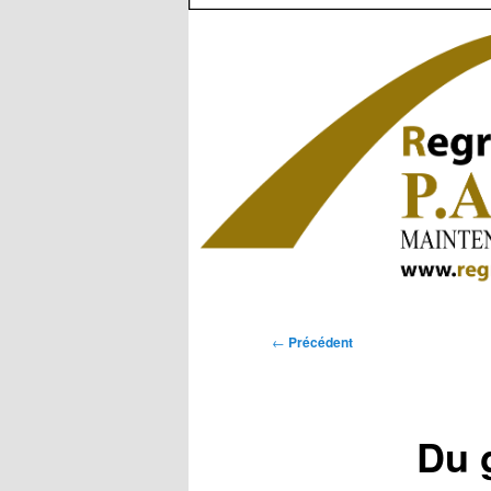
Navigation
←
Précédent
des
articles
Du 