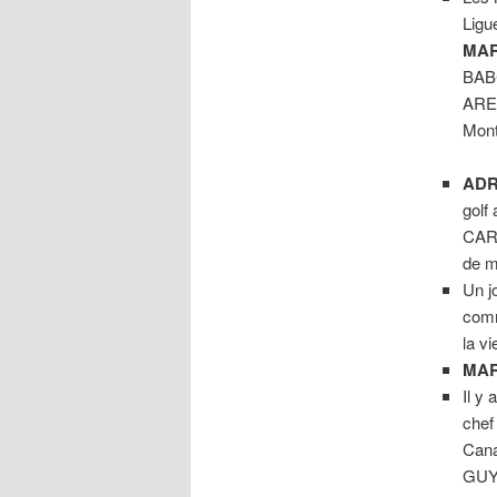
Ligu
MA
BABC
AREN
Mont
ADR
golf
CARD
de m
Un jo
comm
la vi
MAR
Il y
chef
Cana
GUY 