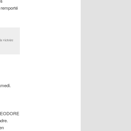
es
a remporté
a victoire
amedi.
 THEODORE
ndre.
en