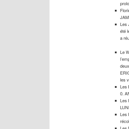
prol
Flor
JAME
Les 
été 
a ré
Le W
l’em
deu
ERIC
les 
Les 
0. A
Les 
LUND
Les 
réco
Les 