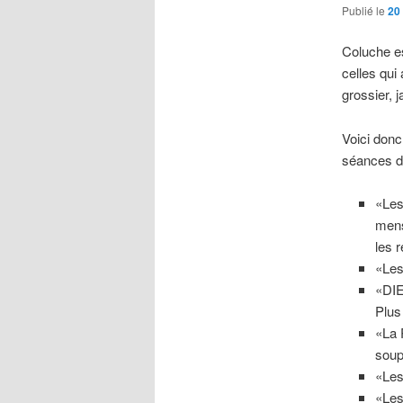
Publié le
20
Coluche es
celles qui
grossier, 
Voici donc
séances de
«Les
mens
les 
«Les
«DIE
Plus
«La 
soup
«Les
«Les