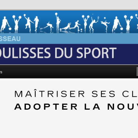
au: Les Coulisses du Sport
rs