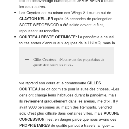
fois en désavantage numérique et JAMIE BENN a réussi
les deux autres.
Les Coyotes ont eu raison des Wings 2-1 sur un but de
CLAYTON KELLER
après 25 secondes de prolongation.
SCOTT WEDGEWOOD a été solide devant le filet,
repoussant 33 rondelles.
COURTEAU RESTE OPTIMISTE:
La pandémie a causé
toutes sortes d’ennuis aux équipes de la LHJMQ, mais la
Gilles Courteau:
«Nous avons des propriétaires de
qualité dans toutes les villes».
vie reprend son cours et le commissaire
GILLES
COURTEAU
se dit optimiste pour la suite des choses. «Les
gens ont changé leurs habitudes durant la pandémie, mais
ils
reviennent
graduellement dans les arénas, me dit-il. Il y
avait
9000
personnes au match des Remparts, vendredi
soir. C’est plus difficile dans certaines villes, mais
AUCUNE
CONCESSION
n’est en danger parce que nous avons des
PROPRIÉTAIRES
de qualité partout à travers la ligue»…