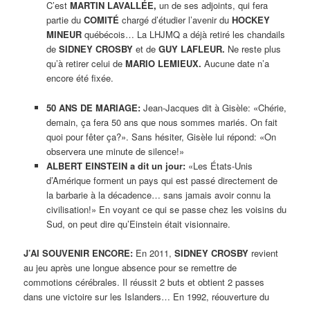
C’est
MARTIN LAVALLÉE,
un de ses adjoints, qui fera
partie du
COMITÉ
chargé d’étudier l’avenir du
HOCKEY
MINEUR
québécois… La LHJMQ a déjà retiré les chandails
de
SIDNEY CROSBY
et de
GUY LAFLEUR.
Ne reste plus
qu’à retirer celui de
MARIO LEMIEUX.
Aucune date n’a
encore été fixée.
50 ANS DE MARIAGE:
Jean-Jacques dit à Gisèle: «Chérie,
demain, ça fera 50 ans que nous sommes mariés. On fait
quoi pour fêter ça?». Sans hésiter, Gisèle lui répond: «On
observera une minute de silence!»
ALBERT EINSTEIN a dit un jour:
«Les États-Unis
d’Amérique forment un pays qui est passé directement de
la barbarie à la décadence… sans jamais avoir connu la
civilisation!» En voyant ce qui se passe chez les voisins du
Sud, on peut dire qu’Einstein était visionnaire.
J’AI SOUVENIR ENCORE:
En 2011,
SIDNEY CROSBY
revient
au jeu après une longue absence pour se remettre de
commotions cérébrales. Il réussit 2 buts et obtient 2 passes
dans une victoire sur les Islanders… En 1992, réouverture du