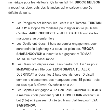
numérique pour les visiteurs. Ça lui en fait 14.
BROCK NELSON
a réussi les deux buts des Islanders qui encaissent une 5e
défaite de suite.
Les Penguins ont blanchi les Leafs 2-0 à Toronto.
TRISTAN
JARRY
a stoppé 26 rondelles pour signer un 2e jeu blanc
d’affilée.
JAKE GUENTZEL
et JEFF CARTER ont été les
marqueurs au premier tiers.
Les Devils ont réussi 4 buts au dernier engagement pour
surprendre le Lightning 5-3 sous les palmiers.
YEGOR
SHARANGOVICH
a inscrit le but gagnant et TOMAS
TATAR le filet d’assurance.
Les Oilers ont disposé des Blackhawks 5-2. Un 12e pour
McDAVID
et un 18e pour
LEON DRAISAITL.
ALEX
DeBRINCAT a réussi les 2 buts des visiteurs. Draisaitl
domine le classement des marqueurs avec
35
points, trois
de plus que McDavid. Ovechkin en a 29.
Les Capitals ont gagné 4-0 à San Jose.
CONNOR SHEARY
a marqué 2 fois pendant qu’
ALEX OVECHKIN
obtenait un
but (13e) et 2 passes. Un 2e jeu blanc d’affilée pour
ILYA
SAMSONOV.