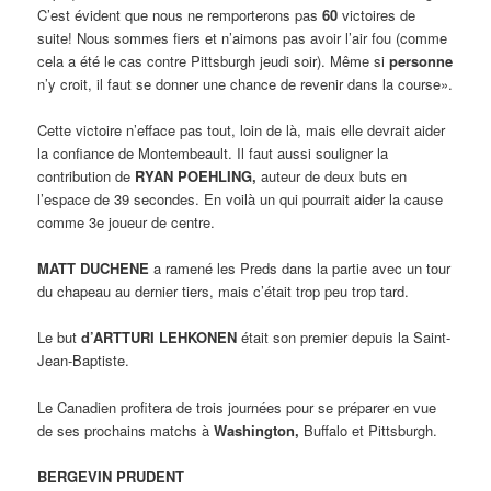
C’est évident que nous ne remporterons pas
60
victoires de
suite! Nous sommes fiers et n’aimons pas avoir l’air fou (comme
cela a été le cas contre Pittsburgh jeudi soir). Même si
personne
n’y croit, il faut se donner une chance de revenir dans la course».
Cette victoire n’efface pas tout, loin de là, mais elle devrait aider
la confiance de Montembeault. Il faut aussi souligner la
contribution de
RYAN POEHLING,
auteur de deux buts en
l’espace de 39 secondes. En voilà un qui pourrait aider la cause
comme 3e joueur de centre.
MATT DUCHENE
a ramené les Preds dans la partie avec un tour
du chapeau au dernier tiers, mais c’était trop peu trop tard.
Le but
d’ARTTURI LEHKONEN
était son premier depuis la Saint-
Jean-Baptiste.
Le Canadien profitera de trois journées pour se préparer en vue
de ses prochains matchs à
Washington,
Buffalo et Pittsburgh.
BERGEVIN PRUDENT