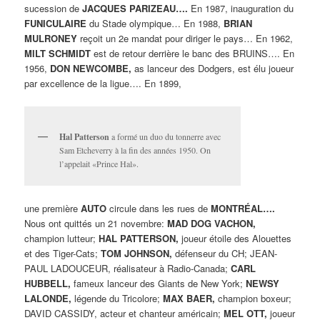
sucession de
JACQUES PARIZEAU….
En 1987, inauguration du
FUNICULAIRE
du Stade olympique… En 1988,
BRIAN
MULRONEY
reçoit un 2e mandat pour diriger le pays… En 1962,
MILT SCHMIDT
est de retour derrière le banc des BRUINS…. En
1956,
DON NEWCOMBE,
as lanceur des Dodgers, est élu joueur
par excellence de la ligue…. En 1899,
Hal Patterson
a formé un duo du tonnerre avec
Sam Etcheverry à la fin des années 1950. On
l’appelait «Prince Hal».
une première
AUTO
circule dans les rues de
MONTRÉAL….
Nous ont quittés un 21 novembre:
MAD DOG VACHON,
champion lutteur;
HAL PATTERSON,
joueur étoile des Alouettes
et des Tiger-Cats;
TOM JOHNSON,
défenseur du CH; JEAN-
PAUL LADOUCEUR, réalisateur à Radio-Canada;
CARL
HUBBELL,
fameux lanceur des Giants de New York;
NEWSY
LALONDE,
légende du Tricolore;
MAX BAER,
champion boxeur;
DAVID CASSIDY, acteur et chanteur américain;
MEL OTT,
joueur