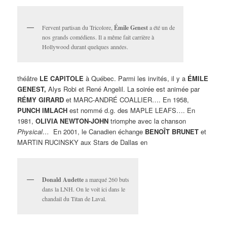
Fervent partisan du Tricolore,
Émile Genest
a été un de
nos grands comédiens. Il a même fait carrière à
Hollywood durant quelques années.
théâtre
LE CAPITOLE
à Québec. Parmi les invités, il y a
ÉMILE
GENEST,
Alys Robi et René Angelil. La soirée est animée par
RÉMY GIRARD
et MARC-ANDRÉ COALLIER…. En 1958,
PUNCH IMLACH
est nommé d.g. des MAPLE LEAFS…. En
1981,
OLIVIA NEWTON-JOHN
triomphe avec la chanson
Physical…
En 2001, le Canadien échange
BENOÎT BRUNET
et
MARTIN RUCINSKY aux Stars de Dallas en
Donald Audette
a marqué 260 buts
dans la LNH. On le voit ici dans le
chandail du Titan de Laval.