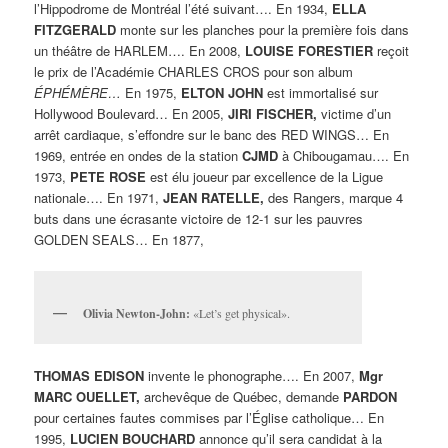
l’Hippodrome de Montréal l’été suivant…. En 1934,
ELLA
FITZGERALD
monte sur les planches pour la première fois dans
un théâtre de HARLEM…. En 2008,
LOUISE FORESTIER
reçoit
le prix de l’Académie CHARLES CROS pour son album
ÉPHÉMÈRE…
En 1975,
ELTON JOHN
est immortalisé sur
Hollywood Boulevard… En 2005,
JIRI FISCHER,
victime d’un
arrêt cardiaque, s’effondre sur le banc des RED WINGS… En
1969, entrée en ondes de la station
CJMD
à Chibougamau…. En
1973,
PETE ROSE
est élu joueur par excellence de la Ligue
nationale…. En 1971,
JEAN RATELLE,
des Rangers, marque 4
buts dans une écrasante victoire de 12-1 sur les pauvres
GOLDEN SEALS… En 1877,
Olivia Newton-John:
«Let’s get physical».
THOMAS EDISON
invente le phonographe…. En 2007,
Mgr
MARC OUELLET,
archevêque de Québec, demande
PARDON
pour certaines fautes commises par l’Église catholique… En
1995,
LUCIEN BOUCHARD
annonce qu’il sera candidat à la