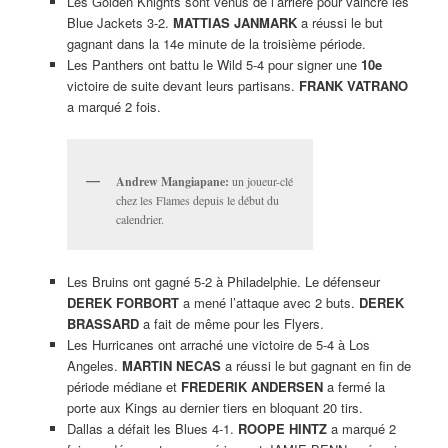
Les Golden Knights sont venus de l’arrière pour vaincre les
Blue Jackets 3-2.
MATTIAS JANMARK
a réussi le but
gagnant dans la 14e minute de la troisième période.
Les Panthers ont battu le Wild 5-4 pour signer une
10e
victoire de suite devant leurs partisans.
FRANK VATRANO
a marqué 2 fois.
Andrew Mangiapane:
un joueur-clé
chez les Flames depuis le début du
calendrier.
Les Bruins ont gagné 5-2 à Philadelphie. Le défenseur
DEREK FORBORT
a mené l’attaque avec 2 buts.
DEREK
BRASSARD
a fait de même pour les Flyers.
Les Hurricanes ont arraché une victoire de 5-4 à Los
Angeles.
MARTIN NECAS
a réussi le but gagnant en fin de
période médiane et
FREDERIK ANDERSEN
a fermé la
porte aux Kings au dernier tiers en bloquant 20 tirs.
Dallas a défait les Blues 4-1.
ROOPE HINTZ
a marqué 2