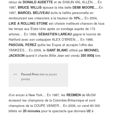
retour de
DONALD AUDETTE
et de SHAUN VAL ALLEN…. En
1987,
BRUCE WILLIS
épouse la très belle
DEMI MOORE…
En
1997,
MARCEL BÉLIVEAU
évite la faillite personnelle en
remboursant ses créanciers à la hauteur de
10%…
En 2004,
LIKE A
ROLLING STONE
est choisie meilleure chanson de tous
les temps aux États-Unis après un sondage auprès de 172
artistes… En 1999,
SÉBASTIEN LAREAU
gagne le tournoi de
Hartford avec son coéquipier ALEX O’BRIEN…. En 1989,
PASCUAL PEREZ
quitte les Expos et accepte l’offre des
YANKEES… En 2009, le
GANT BLANC
utilisé par
MICHAEL
JACKSON
quand il chante
Billie Jean
est vendu
350 000$
lors
Pascual Perez
était un joyeux
pistolet.
d’un encan à New York… En 1987, les
REDMEN
de McGill
écrasent les champions de la Colombie-Britannique et sont
champions de la COUPE VANIER… En 2009, on vend 60 000
billets en
20 minutes
pour le spectacle que donnera
U2
à