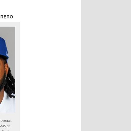
RRERO
 pourrait
25M$ ou