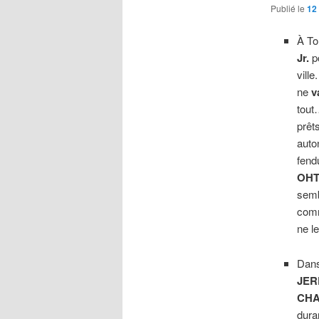
Publié le
12
À To
Jr.
po
ville
ne
v
tout
prêts
aut
fend
OHT
semb
co
ne l
Dans
JER
CHA
dura