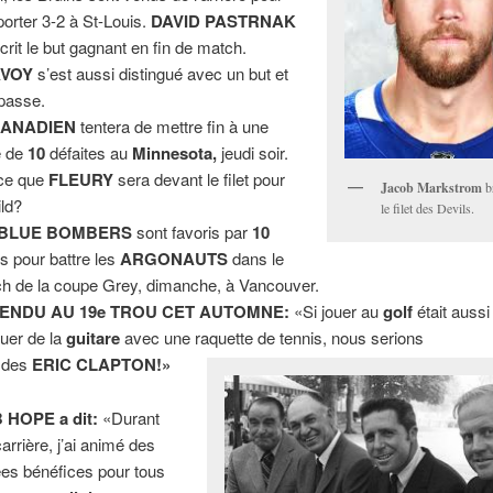
porter 3-2 à St-Louis.
DAVID PASTRNAK
scrit le but gagnant en fin de match.
VOY
s’est aussi distingué avec un but et
passe.
ANADIEN
tentera de mettre fin à une
e de
10
défaites au
Minnesota,
jeudi soir.
ce que
FLEURY
sera devant le filet pour
Jacob Markstrom
br
ild?
le filet des Devils.
BLUE BOMBERS
sont favoris par
10
ts pour battre les
ARGONAUTS
dans le
h de la coupe Grey, dimanche, à Vancouver.
ENDU AU 19e TROU CET AUTOMNE:
«Si jouer au
golf
était aussi
ouer de la
guitare
avec une raquette de tennis, nous serions
 des
ERIC CLAPTON!»
 HOPE a dit:
«Durant
arrière, j’ai animé des
ées bénéfices pour tous