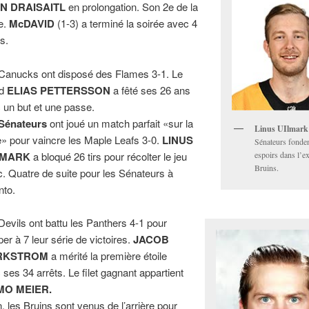
N DRAISAITL
en prolongation. Son 2e de la
ie.
McDAVID
(1-3) a terminé la soirée avec 4
ts.
Canucks ont disposé des Flames 3-1. Le
nd
ELIAS PETTERSSON
a fêté ses 26 ans
 un but et une passe.
Sénateurs
ont joué un match parfait «sur la
Linus UIlmark
e» pour vaincre les Maple Leafs 3-0.
LINUS
Sénateurs fonde
LMARK
a bloqué 26 tirs pour récolter le jeu
espoirs dans l’e
Bruins.
c. Quatre de suite pour les Sénateurs à
nto.
Devils ont battu les Panthers 4-1 pour
per à 7 leur série de victoires.
JACOB
RKSTROM
a mérité la première étoile
 ses 34 arrêts. Le filet gagnant appartient
MO MEIER.
n, les Bruins sont venus de l’arrière pour