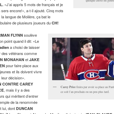
quelque chose du gen
L.
«J’ai appris 5 mots de français et je
 sers encore!», a-t-il ajouté. Cinq mots
 la langue de Molière, ça bat le
bulaire de plusieurs joueurs du
CH!
MAN FLYNN
soulève
on point quand il dit: «Le
adien
a choisi de laisser
ir des vétérans comme
AN MONAHAN
et
JAKE
EN
pour faire place aux
jeunes et ils doivent vivre
 leur décision».
N CONTRE CAREY
Carey Price
finira par avoir sa place au P
CE
, mais il y a des
ce soit l’an prochain ou un peu plus tard.
urs qui méritent d’entrer
emple de la renommée
t lui, dont
DUNCAN