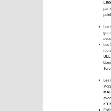
LEO
part
poin
Les 
gra
avec
Les
rout
UL
blan
Toro
Les 
stop
MA
avec
à
TI
Enfi