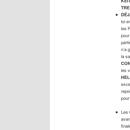
KEI
TRE
DÉJ
loi 
les 
pour
part
n’a 
la s
CO
les v
HEL
excel
repo
pour
Les O
avan
fina