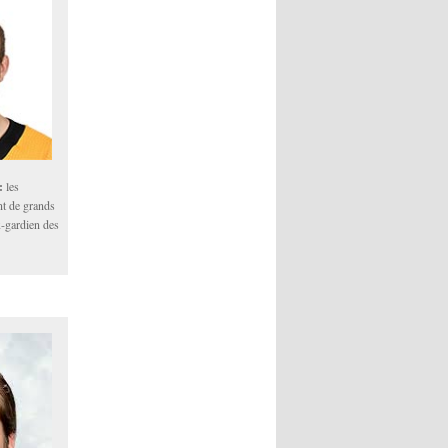
:
les
nt de grands
x-gardien des