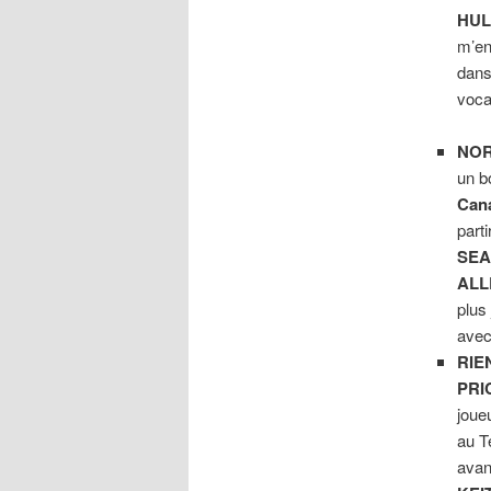
HUL
m’en
dans
voca
NOR
un b
Can
part
SE
ALL
plus 
avec
RIE
PRI
joue
au T
avan