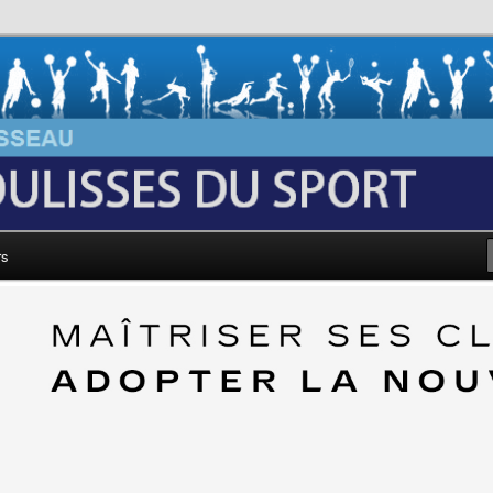
au: Les Coulisses du Sport
rs