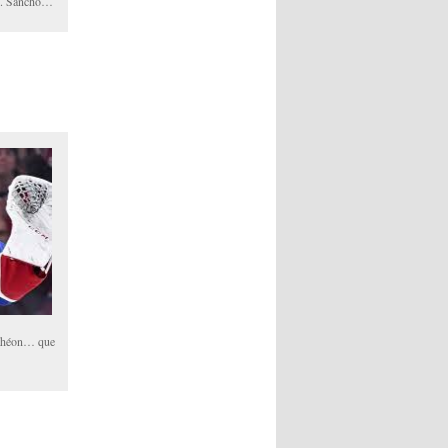
re. Sancho…
anthéon… que