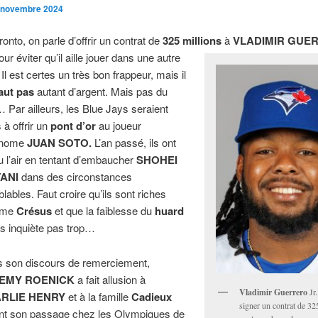
 novembre 2024
ronto, on parle d’offrir un contrat de
325 millions
à
VLADIMIR GUE
ur éviter qu’il aille jouer dans une autre
. Il est certes un très bon frappeur, mais il
aut pas
autant d’argent. Mais pas du
… Par ailleurs, les Blue Jays seraient
 à offrir un
pont d’or
au joueur
onome
JUAN SOTO.
L’an passé, ils ont
u l’air en tentant d’embaucher
SHOHEI
ANI
dans des circonstances
lables. Faut croire qu’ils sont riches
mme
Crésus
et que la faiblesse du
huard
es inquiète pas trop…
 son discours de remerciement,
EMY ROENICK
a fait allusion à
Vladimir Guerrero
Jr.
RLIE HENRY
et à la famille
Cadieux
signer un contrat de 3
nt son passage chez les Olympiques de