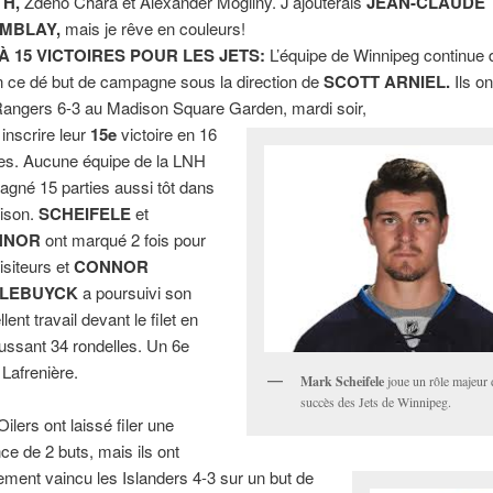
TH,
Zdeno Chara et Alexander Mogilny. J’ajouterais
JEAN-CLAUDE
MBLAY,
mais je rêve en couleurs!
À 15 VICTOIRES POUR LES JETS:
L’équipe de Winnipeg continue d
en ce dé but de campagne sous la direction de
SCOTT ARNIEL.
Ils on
Rangers 6-3 au Madison Square Garden, mardi soir,
 inscrire leur
15e
victoire en 16
ies. Aucune équipe de la LNH
gagné 15 parties aussi tôt dans
aison.
SCHEIFELE
et
NNOR
ont marqué 2 fois pour
isiteurs et
CONNOR
LEBUYCK
a poursuivi son
lent travail devant le filet en
ussant 34 rondelles. Un 6e
 Lafrenière.
Mark Scheifele
joue un rôle majeur 
succès des Jets de Winnipeg.
ilers ont laissé filer une
ce de 2 buts, mais ils ont
lement vaincu les Islanders 4-3 sur un but de