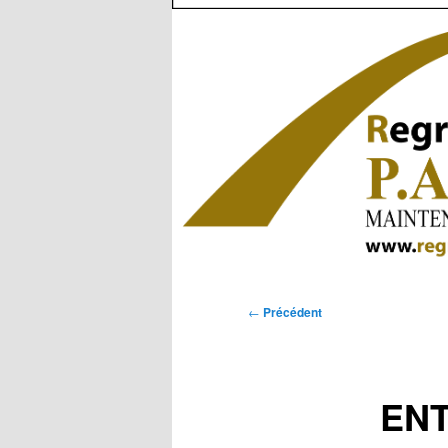
Navigation
←
Précédent
des
articles
ENT