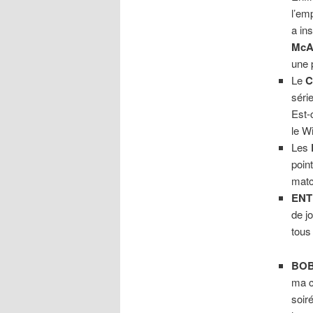
l’em
a in
McA
une 
Le
C
séri
Est-
le W
Les
poin
matc
ENT
de j
tous
BOB
ma c
soir