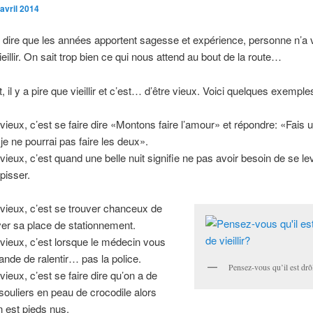
avril 2014
dire que les années apportent sagesse et expérience, personne n’a 
ieillir. On sait trop bien ce qui nous attend au bout de la route…
 il y a pire que vieillir et c’est… d’être vieux. Voici quelques exemple
 vieux, c’est se faire dire «Montons faire l’amour» et répondre: «Fais 
 je ne pourrai pas faire les deux».
 vieux, c’est quand une belle nuit signifie ne pas avoir besoin de se le
 pisser.
 vieux, c’est se trouver chanceux de
ver sa place de stationnement.
 vieux, c’est lorsque le médecin vous
nde de ralentir… pas la police.
Pensez-vous qu’il est drôl
vieux, c’est se faire dire qu’on a de
s souliers en peau de crocodile alors
n est pieds nus.