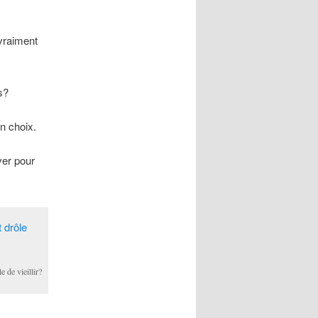
vraiment
s?
un choix.
ver pour
e de vieillir?