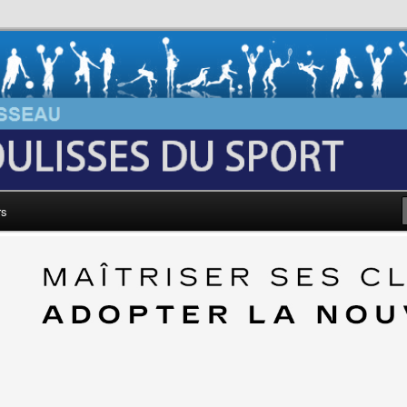
au: Les Coulisses du Sport
rs