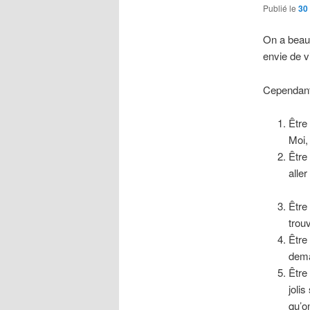
Publié le
30 
On a beau 
envie de v
Cependant,
Être
Moi,
Être
aller
Être
trou
Être
dema
Être 
joli
qu’o