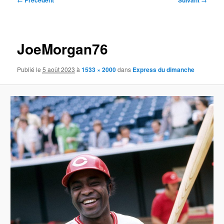
← Précédent
Suivant →
des
images
JoeMorgan76
Publié le
5 août 2023
à
1533 × 2000
dans
Express du dimanche