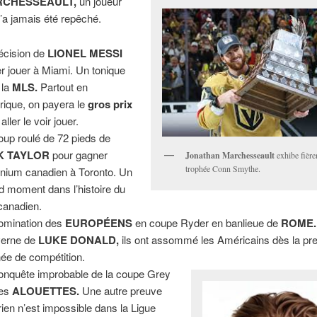
CHESSEAULT,
un joueur
n’a jamais été repêché.
écision de
LIONEL MESSI
ler jouer à Miami. Un tonique
 la
MLS.
Partout en
ique, on payera le
gros prix
aller le voir jouer.
oup roulé de 72 pieds de
K TAYLOR
pour gagner
Jonathan Marchesseault
exhibe fière
trophée Conn Smythe.
nium canadien à Toronto. Un
d moment dans l’histoire du
 canadien.
omination des
EUROPÉENS
en coupe Ryder en banlieue de
ROME.
verne de
LUKE DONALD,
ils ont assommé les Américains dès la pr
née de compétition.
onquête improbable de la coupe Grey
les
ALOUETTES.
Une autre preuve
rien n’est impossible dans la Ligue