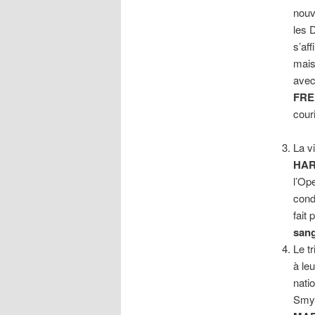
nouv
les 
s’af
mais
ave
FR
couri
La v
HA
l’Op
cond
fait
sang
Le t
à le
nati
Smy