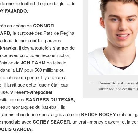
dienne de football. Le jour de gloire de
Y FAJARDO.
trée en scène de
CONNOR
ARD,
le surdoué des Pats de Regina.
adeau du ciel pour les pauvres
ckhawks.
Il devra toutefois s’armer de
ence avec un club en reconstruction.
écision de
JON RAHM
de faire le
 dans la
LIV
pour 500 millions ou
que chose du genre. Il y a un an à
Connor Bedard:
rarement
, il jurait que cette ligue n’était pas
joueur a-t-il soulevé un tel i
euse.
Virevent-virepoche!
ésilience des
RANGERS DU TEXAS,
eaux monarques du baseball. Ils
t jamais abandonné sous la gouverne de
BRUCE BOCHY
et ils ont 
e mondiale avec
COREY SEAGER,
un vrai «money player», et la con
DOLIS GARCIA.