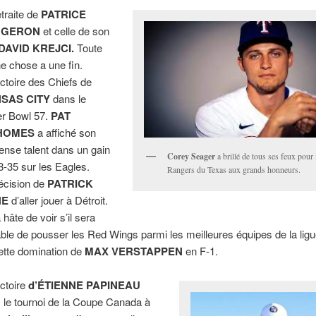
etraite de
PATRICE
RGERON
et celle de son
DAVID KREJCI.
Toute
e chose a une fin.
ictoire des Chiefs de
SAS CITY
dans le
r Bowl 57.
PAT
HOMES
a affiché son
nse talent dans un gain
Corey Seager
a brillé de tous ses feux pour
8-35 sur les Eagles.
Rangers du Texas aux grands honneurs.
écision de
PATRICK
NE
d’aller jouer à Détroit.
 hâte de voir s’il sera
ble de pousser les Red Wings parmi les meilleures équipes de la ligu
ette domination de
MAX VERSTAPPEN
en F-1.
ictoire
d’ÉTIENNE PAPINEAU
 le tournoi de la Coupe Canada à