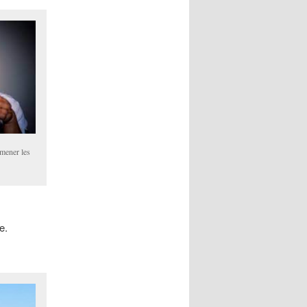
 mener les
e.