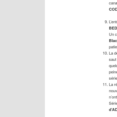
cana
COD
L’en
BED
Un c
Bla
pati
La d
saut
quel
peine
séri
La r
nouv
n’on
Séri
d’A