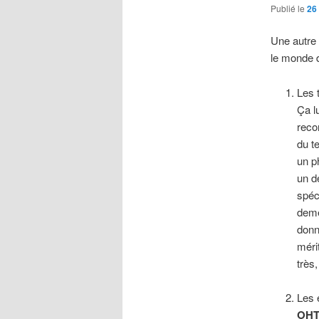
Publié le
26
Une autre
le monde d
Les 
Ça lu
reco
du t
un p
un d
spéc
deme
donn
mérit
très
Les 
OHT