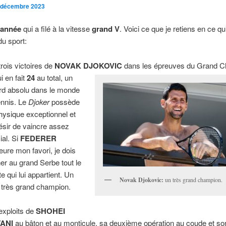
 décembre 2023
année
qui a filé à la vitesse
grand V
. Voici ce que je retiens en ce q
u sport:
trois victoires de
NOVAK DJOKOVIC
dans les épreuves du Grand C
i en fait
24
au total, un
rd absolu dans le monde
ennis. Le
Djoker
possède
hysique exceptionnel et
ésir de vaincre assez
ial. Si
FEDERER
ure mon favori, je dois
er au grand Serbe tout le
e qui lui appartient. Un
Novak Djokovic:
un très grand champion.
, très grand champion.
exploits de
SHOHEI
ANI
au bâton et au monticule, sa deuxième opération au coude et so