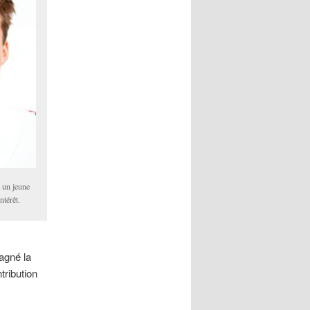
 un jeune
ntérêt.
gagné la
tribution