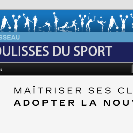
au: Les Coulisses du Sport
rs