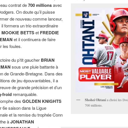
eau contrat de
700 millions
avec
Dodgers. On doute qu’il puisse
firmer de nouveau comme lanceur,
 il formera un trio extraordinaire
c
MOOKIE BETTS
et
FREDDIE
EEMAN
et il continuera de faire
r les foules.
ictoire du p’tit gaucher
BRIAN
RMAN
sous une pluie battante à
en de Grande-Bretagne. Dans des
itions de jeu épouvantables, il a
 preuve de grande précision et d’un
-froid
remarquable.
Shohei Ohtani
a choisi les Dod
riomphe des
GOLDEN KNIGHTS
700 millions.
ur 6e saison dans la Ligue
onale et la remise du trophée Conn
the à
JONATHAN