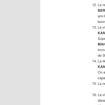
La r
BE
ami
bonn
La v
KAN
Supe
MA
imme
de 3
La d
KA
On a
capa
La n
La v
dans