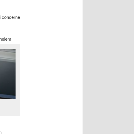
ui concerne
helem.
n