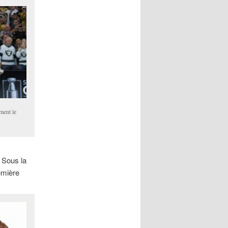
ment le
Sous la
emière