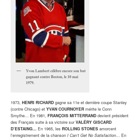
Yvon Lambert célèbre encore son but
gagnant contre Boston, le 10 mai
1979.
1973,
HENRI RICHARD
gagne sa 11e et dernière coupe Stanley
(contre Chicago) et
YVAN COURNOYER
mérite le Conn
Smythe… En 1981,
FRANÇOIS MITTERRAND
devient président
des Français suite à sa victoire sur
VALÉRY GISCARD
D’ESTAING…
En 1965, les
ROLLING STONES
amorcent
l’enregistrement de la chanson
I Can’t Get No Satisfaction…
En