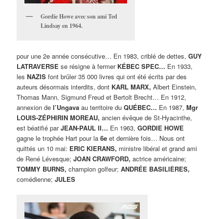
Gordie Howe avec son ami Ted
Lindsay en 1964.
pour une 2e année consécutive… En 1983, criblé de dettes,
GUY
LATRAVERSE
se résigne à fermer
KÉBEC SPEC…
En 1933,
les
NAZIS
font brûler 35 000 livres qui ont été écrits par des
auteurs désormais interdits, dont
KARL MARX,
Albert Einstein,
Thomas Mann, Sigmund Freud et Bertolt Brecht… En 1912,
annexion de
l’Ungava
au territoire du
QUÉBEC…
En 1987,
Mgr
LOUIS-ZÉPHIRIN MOREAU,
ancien évêque de St-Hyacinthe,
est béatifié par
JEAN-PAUL II…
En 1963,
GORDIE HOWE
gagne le trophée Hart pour la
6e
et dernière fois… Nous ont
quittés un 10 mai:
ERIC KIERANS,
ministre libéral et grand ami
de René Lévesque;
JOAN CRAWFORD,
actrice américaine;
TOMMY BURNS,
champion golfeur;
ANDRÉE BASILIÈRES,
comédienne;
JULES