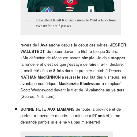
L’excellent Kirill Kaprizov mène le Wild à la victoire
avec un but et 2 passes.
revers de
l’Avalanche
depuis le début des séries.
JESPER
WALLSTEDT,
de retour devant le filet, a bloqué
35
tirs.
«Ma définition de tâche est assez
simple.
Je dois
stopper
la rondelle et c’est ce que j’essaye de faire», a-t-il déclaré.
Il avait été déjoué
8 fois
dans le premier match à Denver.
NATHAN MacKINNON
a réussi le seul but des visiteurs, en
avantage numérique.
Mackenzie Blackwood
a remplacé
Scott Wedgewood devant le filet de l’Avalanche au 2e tiers.
(Source: NHL.com)
BONNE FÊTE AUX MAMANS
de toute la province et de
partout à travers le monde. La mienne a
97 ans
et je me
demande parfois si elle ne va pas m’enterrer!