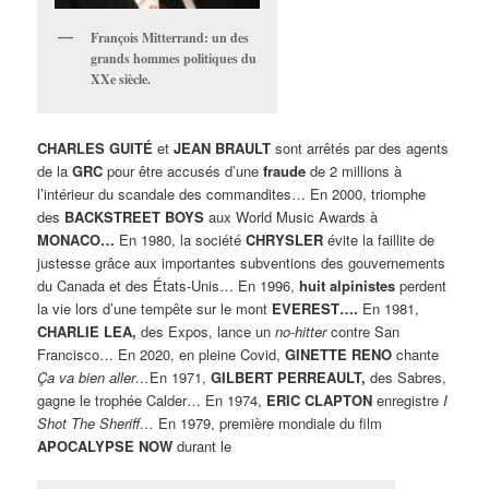
François Mitterrand: un des
grands hommes politiques du
XXe siècle.
CHARLES GUITÉ
et
JEAN BRAULT
sont arrêtés par des agents
de la
GRC
pour être accusés d’une
fraude
de 2 millions à
l’intérieur du scandale des commandites… En 2000, triomphe
des
BACKSTREET BOYS
aux World Music Awards à
MONACO…
En 1980, la société
CHRYSLER
évite la faillite de
justesse grâce aux importantes subventions des gouvernements
du Canada et des États-Unis… En 1996,
huit alpinistes
perdent
la vie lors d’une tempête sur le mont
EVEREST….
En 1981,
CHARLIE LEA,
des Expos, lance un
no-hitter
contre San
Francisco… En 2020, en pleine Covid,
GINETTE RENO
chante
Ça va bien aller…
En 1971,
GILBERT PERREAULT,
des Sabres,
gagne le trophée Calder… En 1974,
ERIC CLAPTON
enregistre
I
Shot The Sheriff…
En 1979, première mondiale du film
APOCALYPSE NOW
durant le