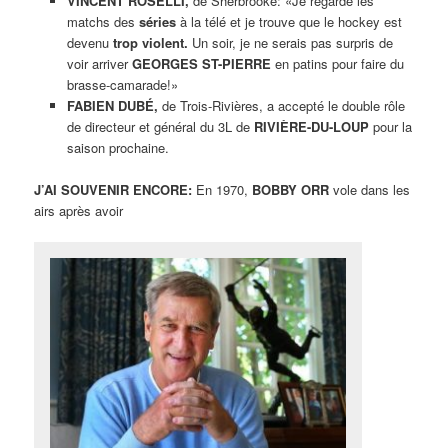
VINCENT ROSELLI,
de Sherbrooke: «Je regarde les
matchs des
séries
à la télé et je trouve que le hockey est
devenu
trop violent.
Un soir, je ne serais pas surpris de
voir arriver
GEORGES ST-PIERRE
en patins pour faire du
brasse-camarade!»
FABIEN DUBÉ,
de Trois-Rivières, a accepté le double rôle
de directeur et général du 3L de
RIVIÈRE-DU-LOUP
pour la
saison prochaine.
J’AI SOUVENIR ENCORE:
En 1970,
BOBBY ORR
vole dans les
airs après avoir