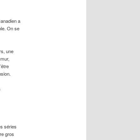
 Canadien a
ble. On se
rs, une
 mur,
être
nsion.
s
es séries
re gros