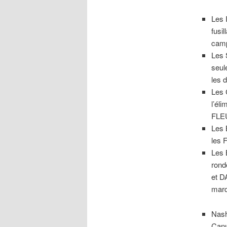
Les 
fusi
cam
Les 
seul
les 
Les 
l’él
FLEU
Les 
les 
Les 
rond
et 
marq
Nash
Canu