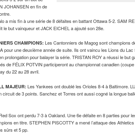
N JOHANSEN en fin de
ontre.
alo a mis fin à une série de 8 défaites en battant Ottawa 5-2. SAM 
rit le but vainqueur et JACK EICHEL a ajouté son 28e.
NIERS CHAMPIONS:
Les Cantonniers de Magog sont champions de
 pour une deuxième année de suite. Ils ont vaincu les Lions du Lac 
en prolongation pour balayer la série. TRISTAN ROY a réussi le but g
gés de FÉLIX POTVIN participeront au championnat canadien (coupe 
y du 22 au 28 avril.
LL MAJEUR:
Les Yankees ont doublé les Orioles 8-4 à Baltimore. 
n circuit de 3 points. Sanchez et Torres ont aussi cogné la longue ball
Red Sox ont perdu 7-3 à Oakland. Une 6e défaite en 8 parties pour le
pions en titre. STEPHEN PISCOTTY a mené l’attaque des Athletics
s sûrs et 5 pp.