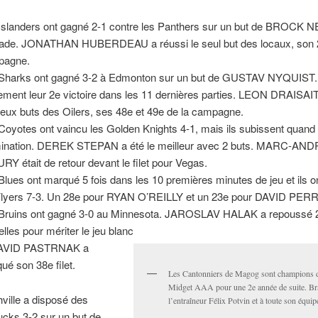
Islanders ont gagné 2-1 contre les Panthers sur un but de BROCK
llade. JONATHAN HUBERDEAU a réussi le seul but des locaux, son 
pagne.
Sharks ont gagné 3-2 à Edmonton sur un but de GUSTAV NYQUIST.
ement leur 2e victoire dans les 11 dernières parties. LEON DRAISAIT
deux buts des Oilers, ses 48e et 49e de la campagne.
Coyotes ont vaincu les Golden Knights 4-1, mais ils subissent qua
imination. DEREK STEPAN a été le meilleur avec 2 buts. MARC-AN
RY était de retour devant le filet pour Vegas.
Blues ont marqué 5 fois dans les 10 premières minutes de jeu et ils o
Flyers 7-3. Un 28e pour RYAN O’REILLY et un 23e pour DAVID PER
Bruins ont gagné 3-0 au Minnesota. JAROSLAV HALAK a repoussé 
elles pour mériter le jeu blanc
DAVID PASTRNAK a
ué son 38e filet.
Les Cantonniers de Magog sont champions d
Midget AAA pour une 2e année de suite. Br
ville a disposé des
l’entraîneur Félix Potvin et à toute son équip
cks 3-2 sur un but de