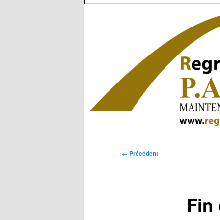
Navigation
←
Précédent
des
articles
Fin