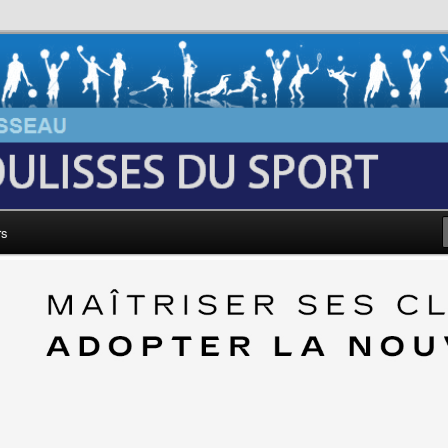
au: Les Coulisses du Sport
rs