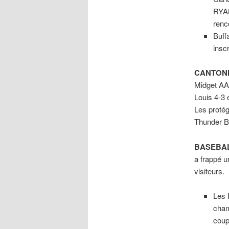
RYA
renc
Buff
insc
CANTON
Midget AAA
Louis 4-3 
Les proté
Thunder Ba
BASEBA
a frappé u
visiteurs.
Les 
cham
coup