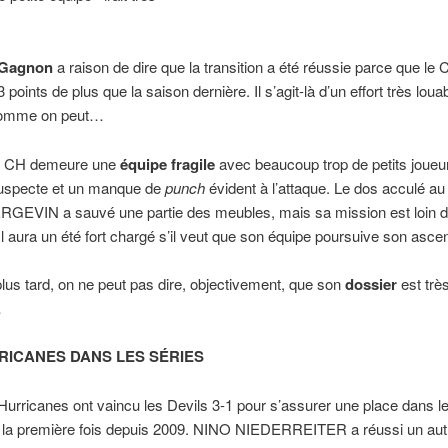
 Gagnon
a raison de dire que la transition a été réussie parce que le
points de plus que la saison dernière. Il s’agit-là d’un effort très loua
comme on peut…
 le CH demeure une
équipe fragile
avec beaucoup trop de petits joueu
uspecte et un manque de
punch
évident à l’attaque. Le dos acculé au
EVIN a sauvé une partie des meubles, mais sa mission est loin d’
Il aura un été fort chargé s’il veut que son équipe poursuive son asce
lus tard, on ne peut pas dire, objectivement, que son
dossier
est trè
…
RICANES DANS LES SÉRIES
Hurricanes ont vaincu les Devils 3-1 pour s’assurer une place dans l
 la première fois depuis 2009. NINO NIEDERREITER a réussi un aut