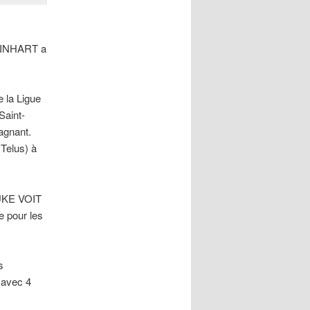
REINHART a
 la Ligue
Saint-
agnant.
Telus) à
LUKE VOIT
e pour les
s
 avec 4