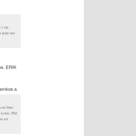
4-1 sur
es pour une
ies. ERIK
tamkos a
son frère
-Louis. Phil
nu ses