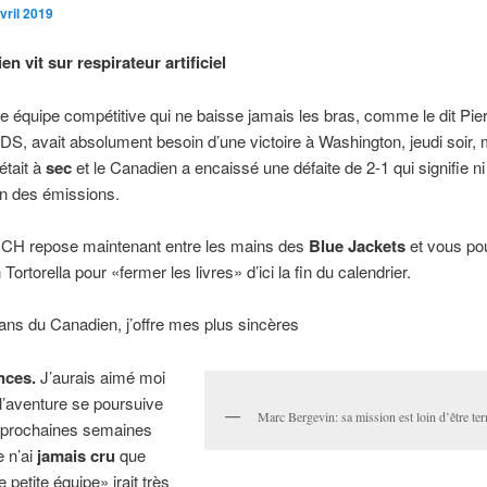
vril 2019
n vit sur respirateur artificiel
e équipe compétitive qui ne baisse jamais les bras, comme le dit Pie
DS, avait absolument besoin d’une victoire à Washington, jeudi soir, 
était à
sec
et le Canadien a encaissé une défaite de 2-1 qui signifie ni
in des émissions.
u CH repose maintenant entre les mains des
Blue Jackets
et vous po
 Tortorella pour «fermer les livres» d’ici la fin du calendrier.
ans du Canadien, j’offre mes plus sincères
nces.
J’aurais aimé moi
l’aventure se poursuive
Marc Bergevin: sa mission est loin d’être te
s prochaines semaines
 n’ai
jamais cru
que
e petite équipe» irait très