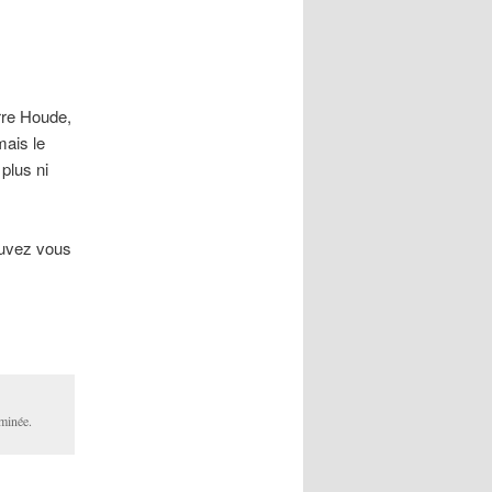
rre Houde,
mais le
 plus ni
uvez vous
rminée.