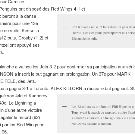
pour Caroline.
Penguins ont disposé des Red Wings 4-1 et
iciperont à la danse
tanière pour une 13e
Phil Kessel a réussi 2 buts dans un gain de 
e de suite. Kessel a
Détroit. Les Penguins participeront aux séri
si 2 buts. Crosby (1-2) et
13e année de suite.
tzel ont appuyé ses
ts.
alanche a vaincu les Jets 3-2 pour confirmer sa participation aux sér
SON a inscrit le but gagnant en prolongation. Un 37e pour MARK
IFELE, des Jets.
a a gagné 3-1 à Toronto. ALEX KILLORN a réussi le but gagnant. S
ué son 44e et Kucherov
40e. Le Lightning a
Les Blackhawks ont honoré Phil Esposito et 
in d’une autre victoire
Tony avant le match de mercredi contre Saint
 égaler le record (62)
a amorcé sa carrière à Chicago, mais il a con
li par les Red Wings en
meilleures saisons à Boston.
-96.