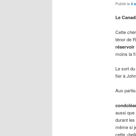
Publié le
4 a
Le Canadie
Cette chèr
ténor de R
réservoir
moins la f
Le sort d
fier à John
Aux partis
condoléa
aussi que 
durant le
même si je
cette «bell