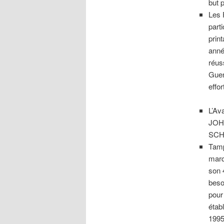
but 
Les 
part
prin
anné
réus
Guen
effor
L’Av
JOHN
SCHE
Tamp
marq
son 
beso
pour
étab
1995