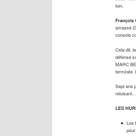
loin.
François
amassé 23 
console 
Cela dit,
défense s
MARC BERG
terminée. 
Sept ans p
reluisant
LES HUR
Les 
pour