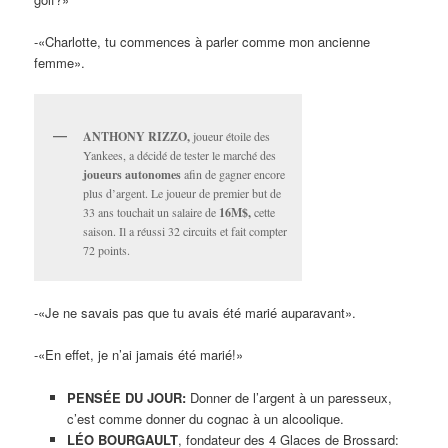
-«Charlotte, tu commences à parler comme mon ancienne
femme».
ANTHONY RIZZO,
joueur étoile des
Yankees, a décidé de tester le marché des
joueurs autonomes
afin de gagner encore
plus d’argent. Le joueur de premier but de
33 ans touchait un salaire de
16M$,
cette
saison. Il a réussi 32 circuits et fait compter
72 points.
-«Je ne savais pas que tu avais été marié auparavant».
-«En effet, je n’ai jamais été marié!»
PENSÉE DU JOUR:
Donner de l’argent à un paresseux,
c’est comme donner du cognac à un alcoolique.
LÉO BOURGAULT
, fondateur des 4 Glaces de Brossard: