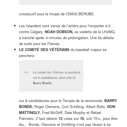
consécutif pour la troupe de CRAIG BERUBE.
Les Islanders sont venus de l’arrière pour l’emporter 4-3
contre Calgary.
NOAH DOBSON,
ex-vedette de la LHJMQ,
a tranché après 4 minutes de prolongation. Une 5e défaite
de suite pour les Flames.
LE COMITÉ DES VÉTÉRANS
du baseball majeur se
penchera
Le comité des Vétérans se penchera
sur 8 candidatures, dont celle de
Barry Bonds.
sur 8 candidatures pour le Temple de la renommée:
BARRY
BONDS,
Roger Clemens, Curt Schilling, Albert Belle,
DON
MATTINGLY,
Fred McGriff, Dale Murphy et Rafael
Palmeiro. Il faut obtenir
12
votes sur
16,
soit 75%, pour être
élu… Bonds, Clemens et Schilling n’ont pas réussi à se