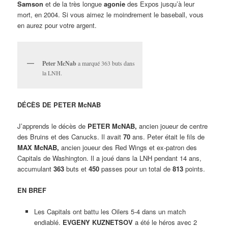
Samson
et de la très longue
agonie
des Expos jusqu’à leur
mort, en 2004. Si vous aimez le moindrement le baseball, vous
en aurez pour votre argent.
Peter McNab
a marqué 363 buts dans
la LNH.
DÉCÈS DE PETER McNAB
J’apprends le décès de
PETER McNAB,
ancien joueur de centre
des Bruins et des Canucks. Il avait
70
ans. Peter était le fils de
MAX McNAB,
ancien joueur des Red Wings et ex-patron des
Capitals de Washington. Il a joué dans la LNH pendant 14 ans,
accumulant
363
buts et
450
passes pour un total de
813
points.
EN BREF
Les Capitals ont battu les Oilers 5-4 dans un match
endiablé.
EVGENY KUZNETSOV
a été le héros avec 2