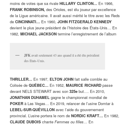
moins de votes que sa rivale
HILLARY CLINTON…
En 1966,
FRANK ROBINSON,
des Orioles, est élu joueur par excellence
de la Ligue américaine. Il avait aussi mérité le titre avec les Reds
de
CINCINNATI…
En 1960,
JOHN FITZGERALD KENNEDY
devient le plus jeune président de l’histoire des États-Unis… En
1982,
MICHAEL JACKSON
termine l’enregistrement de l’album
JFK
avait seulement 43 ans quand il a été élu président
des États-Unis.
THRILLER…
En 1997,
ELTON JOHN
fait salle comble au
Colisée de
QUÉBEC…
En 1952,
MAURICE RICHARD
passe
devant NELS STEWART avec son
325e
but…. En 2010,
JONATHAN DUHAMEL
gagne le championnat mondial de
POKER
à Las Vegas… En 2019, relancer de l’usine Domtar à
LEBEL-SUR-QUÉVILLON
avec l’aide du gouvernement
provincial. L’usine portera le nom de
NORDIC KRAFT…
En 1982,
CLAUDE DUBOIS
chante
Femmes ou filles…
En