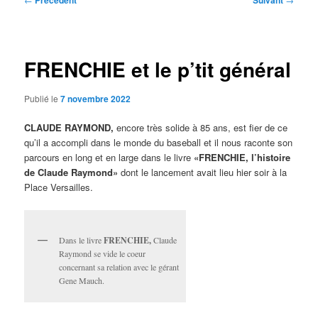
Précédent
Suivant
des
articles
FRENCHIE et le p’tit général
Publié le
7 novembre 2022
CLAUDE RAYMOND,
encore très solide à 85 ans, est fier de ce
qu’il a accompli dans le monde du baseball et il nous raconte son
parcours en long et en large dans le livre
«
FRENCHIE, l’histoire
de Claude Raymond»
dont le lancement avait lieu hier soir à la
Place Versailles.
Dans le livre
FRENCHIE,
Claude
Raymond se vide le coeur
concernant sa relation avec le gérant
Gene Mauch.