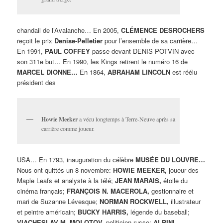
chandail de l’Avalanche… En 2005,
CLÉMENCE DESROCHERS
reçoit le prix
Denise-Pelletier
pour l’ensemble de sa carrière…
En 1991,
PAUL COFFEY
passe devant DENIS POTVIN avec
son 311e but… En 1990, les Kings retirent le numéro 16 de
MARCEL DIONNE…
En 1864,
ABRAHAM LINCOLN
est réélu
président des
Howie Meeker
a vécu longtemps à Terre-Neuve après sa
carrière comme joueur.
USA… En 1793, inauguration du célèbre
MUSÉE DU LOUVRE…
Nous ont quittés un 8 novembre:
HOWIE MEEKER,
joueur des
Maple Leafs et analyste à la télé;
JEAN MARAIS,
étoile du
cinéma français;
FRANÇOIS N. MACEROLA,
gestionnaire et
mari de Suzanne Lévesque;
NORMAN ROCKWELL,
illustrateur
et peintre américain;
BUCKY HARRIS,
légende du baseball;
VIACHESLAV M. MOLOTOV,
politicien russe;
ALBINI