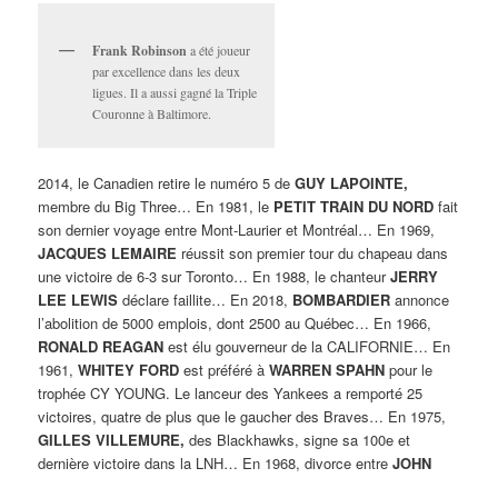
Frank Robinson
a été joueur
par excellence dans les deux
ligues. Il a aussi gagné la Triple
Couronne à Baltimore.
2014, le Canadien retire le numéro 5 de
GUY LAPOINTE,
membre du Big Three… En 1981, le
PETIT TRAIN DU NORD
fait
son dernier voyage entre Mont-Laurier et Montréal… En 1969,
JACQUES LEMAIRE
réussit son premier tour du chapeau dans
une victoire de 6-3 sur Toronto… En 1988, le chanteur
JERRY
LEE LEWIS
déclare faillite… En 2018,
BOMBARDIER
annonce
l’abolition de 5000 emplois, dont 2500 au Québec… En 1966,
RONALD REAGAN
est élu gouverneur de la CALIFORNIE… En
1961,
WHITEY FORD
est préféré à
WARREN SPAHN
pour le
trophée CY YOUNG. Le lanceur des Yankees a remporté 25
victoires, quatre de plus que le gaucher des Braves… En 1975,
GILLES VILLEMURE,
des Blackhawks, signe sa 100e et
dernière victoire dans la LNH… En 1968, divorce entre
JOHN