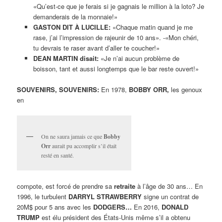
«Qu’est-ce que je ferais si je gagnais le million à la loto? Je
demanderais de la monnaie!»
GASTON DIT À LUCILLE:
«Chaque matin quand je me
rase, j’ai l’impression de rajeunir de 10 ans». -«Mon chéri,
tu devrais te raser avant d’aller te coucher!»
DEAN MARTIN disait:
«Je n’ai aucun problème de
boisson, tant et aussi longtemps que le bar reste ouvert!»
SOUVENIRS, SOUVENIRS:
En 1978,
BOBBY ORR,
les genoux
en
On ne saura jamais ce que
Bobby
Orr
aurait pu accomplir s’il était
resté en santé.
compote, est forcé de prendre sa
retraite
à l’âge de 30 ans… En
1996, le turbulent
DARRYL STRAWBERRY
signe un contrat de
20M$ pour 5 ans avec les
DODGERS…
En 2016,
DONALD
TRUMP
est élu président des États-Unis même s’il a obtenu