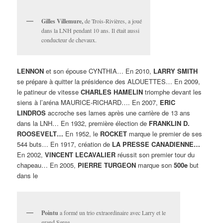
Gilles Villemure,
de Trois-Rivières, a joué
dans la LNH pendant 10 ans. Il était aussi
conducteur de chevaux.
LENNON
et son épouse CYNTHIA… En 2010,
LARRY SMITH
se prépare à quitter la présidence des ALOUETTES… En 2009,
le patineur de vitesse
CHARLES HAMELIN
triomphe devant les
siens à l’aréna MAURICE-RICHARD…. En 2007,
ERIC
LINDROS
accroche ses lames après une carrière de 13 ans
dans la LNH… En 1932, première élection de
FRANKLIN D.
ROOSEVELT…
En 1952, le
ROCKET
marque le premier de ses
544 buts… En 1917, création de
LA PRESSE CANADIENNE…
En 2002,
VINCENT LECAVALIER
réussit son premier tour du
chapeau… En 2005,
PIERRE TURGEON
marque son
500e
but
dans le
Pointu
a formé un trio extraordinaire avec Larry et le
grand Serge.