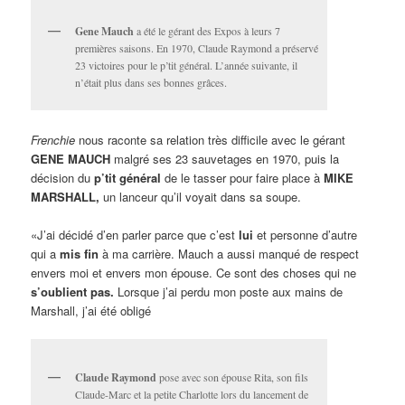
Gene Mauch
a été le gérant des Expos à leurs 7
premières saisons. En 1970, Claude Raymond a préservé
23 victoires pour le p’tit général. L’année suivante, il
n’était plus dans ses bonnes grâces.
Frenchie
nous raconte sa relation très difficile avec le gérant
GENE MAUCH
malgré ses 23 sauvetages en 1970, puis la
décision du
p’tit général
de le tasser pour faire place à
MIKE
MARSHALL,
un lanceur qu’il voyait dans sa soupe.
«J’ai décidé d’en parler parce que c’est
lui
et personne d’autre
qui a
mis fin
à ma carrière. Mauch a aussi manqué de respect
envers moi et envers mon épouse. Ce sont des choses qui ne
s’oublient pas.
Lorsque j’ai perdu mon poste aux mains de
Marshall, j’ai été obligé
Claude Raymond
pose avec son épouse Rita, son fils
Claude-Marc et la petite Charlotte lors du lancement de