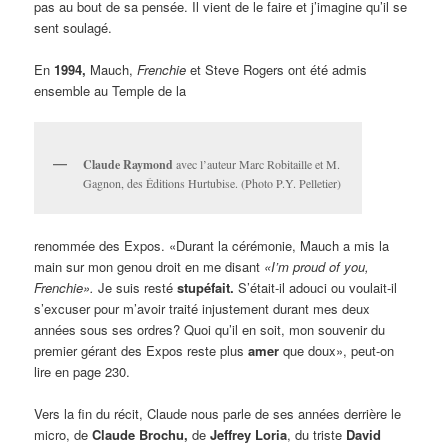
pas au bout de sa pensée. Il vient de le faire et j’imagine qu’il se
sent soulagé.
En
1994,
Mauch,
Frenchie
et Steve Rogers ont été admis
ensemble au Temple de la
Claude Raymond
avec l’auteur Marc Robitaille et M.
Gagnon, des Éditions Hurtubise. (Photo P.Y. Pelletier)
renommée des Expos. «Durant la cérémonie, Mauch a mis la
main sur mon genou droit en me disant
«I’m proud of you,
Frenchie».
Je suis resté
stupéfait.
S’était-il adouci ou voulait-il
s’excuser pour m’avoir traité injustement durant mes deux
années sous ses ordres? Quoi qu’il en soit, mon souvenir du
premier gérant des Expos reste plus
amer
que doux», peut-on
lire en page 230.
Vers la fin du récit, Claude nous parle de ses années derrière le
micro, de
Claude Brochu,
de
Jeffrey Loria
, du triste
David