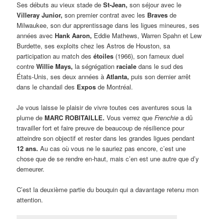
Ses débuts au vieux stade de
St-Jean,
son séjour avec le
Villeray Junior,
son premier contrat avec les
Braves
de
Milwaukee, son dur apprentissage dans les ligues mineures, ses
années avec
Hank Aaron,
Eddie Mathews, Warren Spahn et Lew
Burdette, ses exploits chez les Astros de Houston, sa
participation au match des
étoiles
(1966), son fameux duel
contre
Willie Mays,
la ségrégation
raciale
dans le sud des
États-Unis, ses deux années à
Atlanta,
puis son dernier arrêt
dans le chandail des
Expos
de Montréal.
Je vous laisse le plaisir de vivre toutes ces aventures sous la
plume de
MARC ROBITAILLE.
Vous verrez que
Frenchie
a dû
travailler fort et faire preuve de beaucoup de résilience pour
atteindre son objectif et rester dans les grandes ligues pendant
12 ans.
Au cas où vous ne le sauriez pas encore, c’est une
chose que de se rendre en-haut, mais c’en est une autre que d’y
demeurer.
C’est la deuxième partie du bouquin qui a davantage retenu mon
attention.