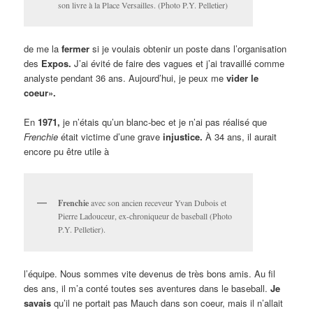
son livre à la Place Versailles. (Photo P.Y. Pelletier)
de me la
fermer
si je voulais obtenir un poste dans l’organisation
des
Expos.
J’ai évité de faire des vagues et j’ai travaillé comme
analyste pendant 36 ans. Aujourd’hui, je peux me
vider le
coeur».
En
1971,
je n’étais qu’un blanc-bec et je n’ai pas réalisé que
Frenchie
était victime d’une grave
injustice.
À 34 ans, il aurait
encore pu être utile à
Frenchie
avec son ancien receveur Yvan Dubois et
Pierre Ladouceur, ex-chroniqueur de baseball (Photo
P.Y. Pelletier).
l’équipe. Nous sommes vite devenus de très bons amis. Au fil
des ans, il m’a conté toutes ses aventures dans le baseball.
Je
savais
qu’il ne portait pas Mauch dans son coeur, mais il n’allait