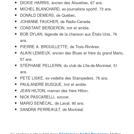
DICKIE HARRIS, ancien des Alouettes, 67 ans.
MICHEL BLANCHARD, ex-journaliste sportif, 73 ans.
DONALD DEMERS, de Québec,
JOHANNE FAUCHER, de Radio-Canada.
CONSTANT BERGERON, trot et amble.
BOB DYLAN, légende de la chanson aux États-Unis, 76
ans.
PIERRE A. BROUILLETTE, de Trois-Rivières.
ALAIN LEMIEUX, ancien des Blues et frère du grand Mario,
57 ans.
STÉPHANE PELLERIN, du club de L’Ile-de-Montréal, 51
ans.
PETE LISKE, ex-vedette des Stampeders, 76 ans.
PAUL-ANDRÉ BUSQUE, trot et amble.
JEAN HILTON, maman des frère Hilton.
NICK PASCARELLI, soccer.
MARIO SENÉCAL, de Laval, 90 ans.
SANDRA PERREAULT, de Montréal.
Ce contenu a été publié dans
par
. Mettez-